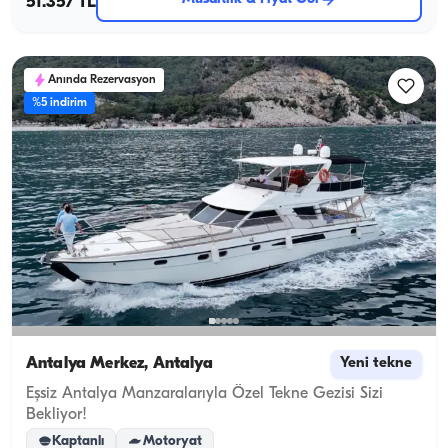
51.357 TL
Anında Rezervasyon
%5 indirim
Antalya Merkez, Antalya
Yeni tekne
Eşsiz Antalya Manzaralarıyla Özel Tekne Gezisi Sizi
Bekliyor!
Kaptanlı
Motoryat