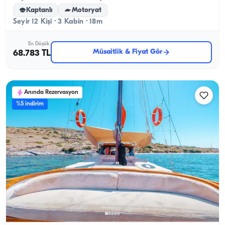
Kaptanlı
Motoryat
Seyir 12 Kişi · 3 Kabin · 18m
En Düşük
Müsaitlik & Fiyat Gör
68.783 TL
Anında Rezervasyon
%5 indirim