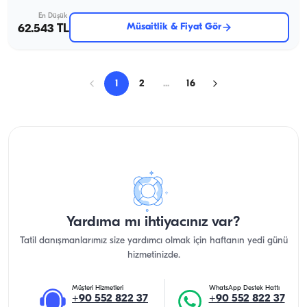
En Düşük
Müsaitlik & Fiyat Gör
62.543 TL
1
2
...
16
Yardıma mı ihtiyacınız var?
Tatil danışmanlarımız size yardımcı olmak için haftanın yedi günü
hizmetinizde.
Müşteri Hizmetleri
WhatsApp Destek Hattı
+90 552 822 37
+90 552 822 37