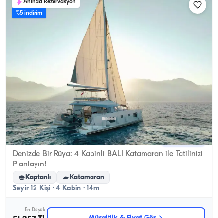
Anında Rezervasyon
%5 indirim
Kemer, Antalya
Yeni tekne
Denizde Bir Rüya: 4 Kabinli BALI Katamaran ile Tatilinizi
Planlayın!
Kaptanlı
Katamaran
Seyir 12 Kişi · 4 Kabin · 14m
En Düşük
Müsaitlik & Fiyat Gör