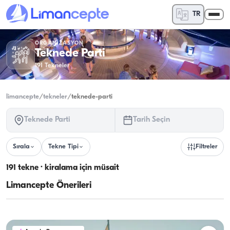
TR
ORGANIZASYON
Teknede Parti
191
Tekneler
limancepte
/
tekneler
/
teknede-parti
Teknede Parti
Tarih Seçin
Sırala
Tekne Tipi
Filtreler
191 tekne · kiralama için müsait
Limancepte Önerileri