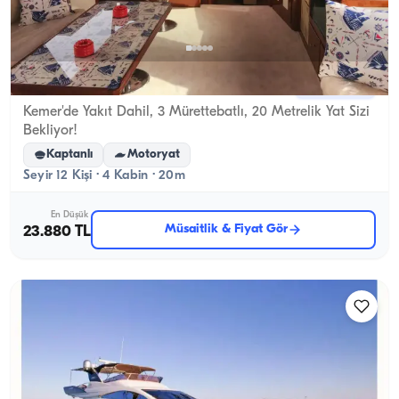
Kemer, Antalya
Yeni tekne
Kemer'de Yakıt Dahil, 3 Mürettebatlı, 20 Metrelik Yat Sizi
Bekliyor!
Kaptanlı
Motoryat
Seyir 12 Kişi · 4 Kabin · 20m
En Düşük
Müsaitlik & Fiyat Gör
23.880 TL