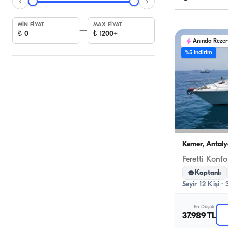
MIN FIYAT
MAX FIYAT
—
₺
0
₺
1200+
Anında Reze
%5 indirim
Kemer, Antaly
Kaptanlı
Seyir 12 Kişi ·
En Düşük
37.989 TL