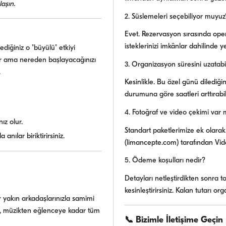
aşın.
2. Süslemeleri seçebiliyor muyuz
Evet. Rezervasyon sırasında ope
isteklerinizi imkânlar dahilinde ye
diğiniz o "büyülü" etkiyi
or ama nereden başlayacağınızı
3. Organizasyon süresini uzatabil
.
Kesinlikle. Bu özel günü dilediği
durumuna göre saatleri arttırabil
4. Fotoğraf ve video çekimi var 
ız olur.
Standart paketlerimize ek olara
nılar biriktirirsiniz.
(limancepte.com) tarafından Vid
5. Ödeme koşulları nedir?
Detayları netleştirdikten sonra
kesinleştirirsiniz. Kalan tutarı o
r yakın arkadaşlarınızla samimi
ma, müzikten eğlenceye kadar tüm
📞 Bizimle İletişime Geçin