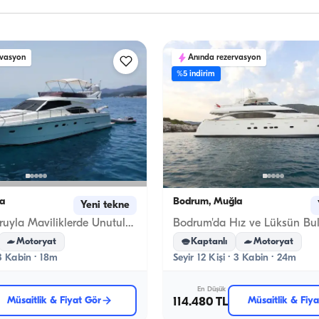
rvasyon
Anında rezervasyon
%5 indirim
a
Bodrum, Muğla
Yeni tekne
Feretti Konforuyla Maviliklerde Unutulmaz Anlar – Antalya / Kemer
Motoryat
Kaptanlı
Motoryat
 3 Kabin · 18m
Seyir 12 Kişi · 3 Kabin · 24m
En Düşük
Müsaitlik & Fiyat Gör
114.480 TL
Müsaitlik & Fiy