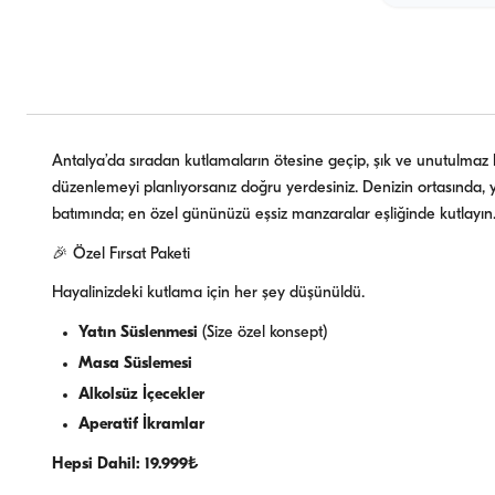
Antalya’da sıradan kutlamaların ötesine geçip, şık ve unutulmaz
düzenlemeyi planlıyorsanız doğru yerdesiniz. Denizin ortasında, y
batımında; en özel gününüzü eşsiz manzaralar eşliğinde kutlayın
🎉 Özel Fırsat Paketi
Hayalinizdeki kutlama için her şey düşünüldü.
Yatın Süslenmesi
(Size özel konsept)
Masa Süslemesi
Alkolsüz İçecekler
Aperatif İkramlar
Hepsi Dahil: 19.999₺