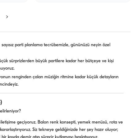
 sayısız parti planlama tecrübemizle, gününüzü neyin özel
çük sürprizlerden büyük partilere kadar her bütçeye ve kişi
nuyoruz.
nun renginden çalan müziğin ritmine kadar küçük detayların
incindeyiz.
)
elirleniyor?
iletişime geçiyoruz. Balon renk konsepti, yemek menüsü, rota ve
e kararlaştırıyoruz. Siz tekneye geldiğinizde her şey hazır oluyor;
 bir koyda demir atıp sürpriz kutlamayı başlatıyoruz.