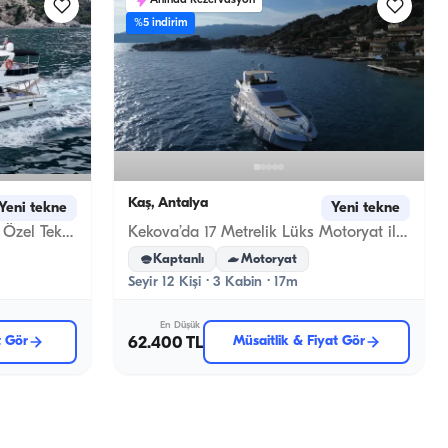
Anında Rezervasyon
%5 indirim
Kaş, Antalya
Yeni tekne
Yeni tekne
Eşsiz Antalya Manzaralarıyla Özel Tekne Gezisi Sizi Bekliyor!
Kekova’da 17 Metrelik Lüks Motoryat ile Özel Deniz Kaşifi
Kaptanlı
Motoryat
Seyir 12 Kişi · 3 Kabin · 17m
En Düşük
t Gör
62.400 TL
Müsaitlik & Fiyat Gör