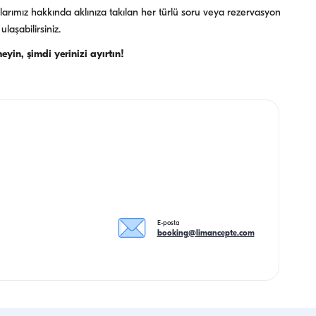
rımız hakkında aklınıza takılan her türlü soru veya rezervasyon
ulaşabilirsiniz.
eyin, şimdi yerinizi ayırtın!
E-posta
booking@limancepte.com