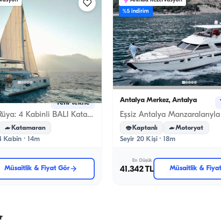
rvasyon
Anında Rezervasyon
%5 indirim
a
Antalya Merkez, Antalya
Yeni tekne
Denizde Bir Rüya: 4 Kabinli BALI Katamaran ile Tatilinizi Planlayın!
Katamaran
Kaptanlı
Motoryat
 4 Kabin · 14m
Seyir 20 Kişi · 18m
En Düşük
Müsaitlik & Fiyat Gör
41.342 TL
Müsaitlik & Fiya
r