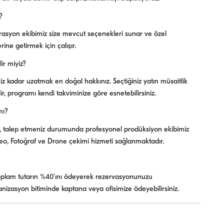
?
rasyon ekibimiz size mevcut seçenekleri sunar ve özel
rine getirmek için çalışır.
ir miyiz?
niz kadar uzatmak en doğal hakkınız. Seçtiğiniz yatın müsaitlik
ir, programı kendi takviminize göre esnetebilirsiniz.
mı?
k, talep etmeniz durumunda profesyonel prodüksiyon ekibimiz
eo, Fotoğraf ve Drone çekimi hizmeti sağlanmaktadır.
 toplam tutarın %40’ını ödeyerek rezervasyonunuzu
rganizasyon bitiminde kaptana veya ofisimize ödeyebilirsiniz.