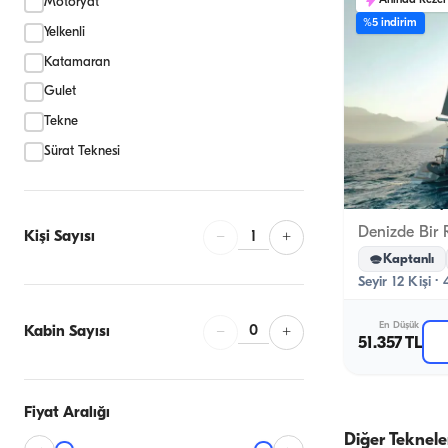
Anında Reze
Motoryat
%5 indirim
Yelkenli
Katamaran
Gulet
Tekne
Sürat Teknesi
Kemer, Antaly
1
Kişi Sayısı
−
+
Kaptanlı
Seyir 12 Kişi ·
En Düşük
0
Kabin Sayısı
−
+
51.357 TL
Fiyat Aralığı
Diğer Teknele