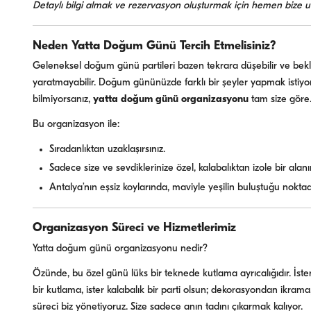
Detaylı bilgi almak ve rezervasyon oluşturmak için hemen bize ul
Neden Yatta Doğum Günü Tercih Etmelisiniz?
Geleneksel doğum günü partileri bazen tekrara düşebilir ve bekle
yaratmayabilir. Doğum gününüzde farklı bir şeyler yapmak istiy
bilmiyorsanız,
yatta doğum günü organizasyonu
tam size göre
Bu organizasyon ile:
Sıradanlıktan uzaklaşırsınız.
Sadece size ve sevdiklerinize özel, kalabalıktan izole bir alanın
Antalya’nın eşsiz koylarında, maviyle yeşilin buluştuğu noktada a
Organizasyon Süreci ve Hizmetlerimiz
Yatta doğum günü organizasyonu nedir?
Özünde, bu özel günü lüks bir teknede kutlama ayrıcalığıdır. İste
bir kutlama, ister kalabalık bir parti olsun; dekorasyondan ikra
süreci biz yönetiyoruz. Size sadece anın tadını çıkarmak kalıyor.