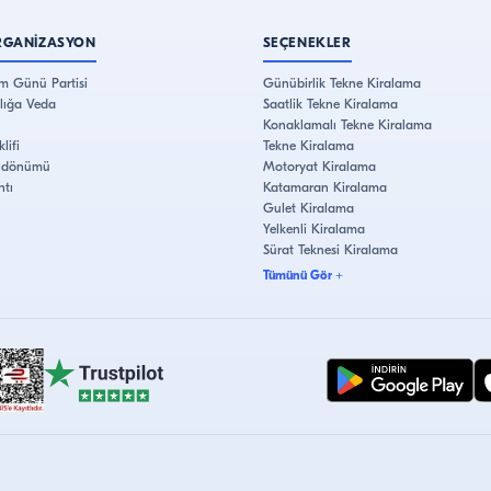
RGANİZASYON
SEÇENEKLER
m Günü Partisi
Günübirlik Tekne Kiralama
lığa Veda
Saatlik Tekne Kiralama
Konaklamalı Tekne Kiralama
lifi
Tekne Kiralama
Yıldönümü
Motoryat Kiralama
ntı
Katamaran Kiralama
Gulet Kiralama
Yelkenli Kiralama
Sürat Teknesi Kiralama
Tümünü Gör
+