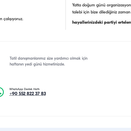
Yatta doğum günü organizasyonla
talebi için bize dilediğiniz zaman 
çalışıyoruz.
hayallerinizdeki partiyi ertelem
Tatil danışmanlarımız size yardımcı olmak için
haftanın yedi günü hizmetinizde.
WhatsApp Destek Hattı
+90 552 822 37 83