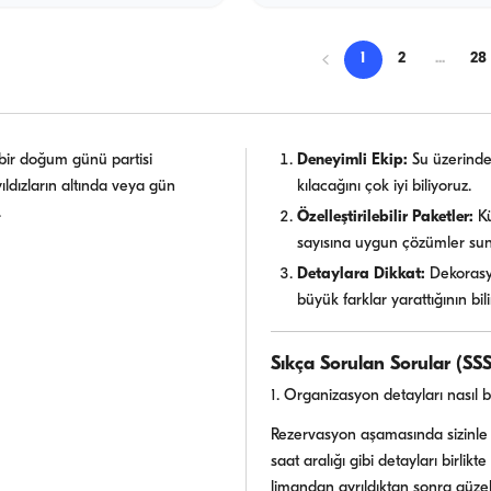
1
2
...
28
 bir doğum günü partisi
Deneyimli Ekip:
Su üzerinde
ıldızların altında veya gün
kılacağını çok iyi biliyoruz.
.
Özelleştirilebilir Paketler:
Kü
sayısına uygun çözümler su
Detaylara Dikkat:
Dekorasyo
büyük farklar yarattığının bil
Sıkça Sorulan Sorular (SSS
1. Organizasyon detayları nasıl b
Rezervasyon aşamasında sizinle 
saat aralığı gibi detayları birlikt
limandan ayrıldıktan sonra güzel