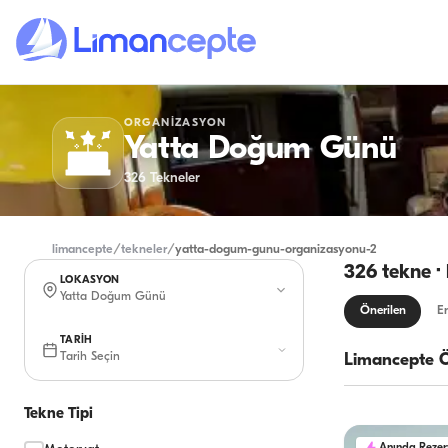
ORGANIZASYON
Yatta Doğum Günü
326
Tekneler
limancepte
/
tekneler
/
yatta-dogum-gunu-organizasyonu-2
326 tekne ·
LOKASYON
Yatta Doğum Günü
Önerilen
En
TARİH
Tarih Seçin
Limancepte Ö
Tekne Tipi