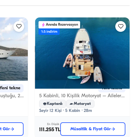
Anında Rezervasyon
%5 indirim
Göcek, Muğla
Yeni tekne
Yeni tekne
Bodrum'da Hız ve Lüksün Buluştuğu, 24 Metre, 26 Knot Motoryat
5 Kabinli, 10 Kişilik Motoryat – Aileler ve Arkadaş Grupları İçin Mükemmel Seçim
Kaptanlı
Motoryat
Seyir 12 Kişi · 5 Kabin · 28m
En Düşük
at Gör
111.255 TL
Müsaitlik & Fiyat Gör