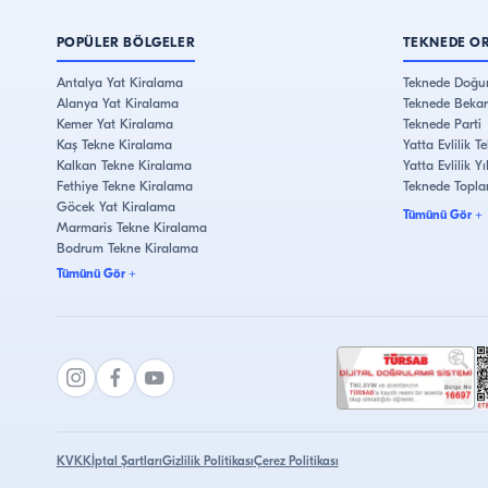
POPÜLER BÖLGELER
TEKNEDE O
Antalya Yat Kiralama
Teknede Doğu
Alanya Yat Kiralama
Teknede Bekar
Kemer Yat Kiralama
Teknede Parti
Kaş Tekne Kiralama
Yatta Evlilik Tek
Kalkan Tekne Kiralama
Yatta Evlilik 
Fethiye Tekne Kiralama
Teknede Topla
Göcek Yat Kiralama
Tümünü Gör
+
Marmaris Tekne Kiralama
Bodrum Tekne Kiralama
Çeşme Yat Kiralama
Tümünü Gör
+
Kuşadası Tekne Kiralama
İstanbul Tekne Kiralama
Bebek Yat Kiralama
Eminönü Yat Kiralama
KVKK
İptal Şartları
Gizlilik Politikası
Çerez Politikası