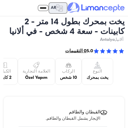
AR
يخت بمحرك بطول 14 متر - 2
كابينات - سعة 4 شخص - في ألانيا
ألانيا
,Antalya
5.0
0
التقييمات
النوع
الركاب
العلامة التجارية
الكبائن
يخت بمحرك
10 شخص
Özel Yapım
2 كابينة
القبطان والطاقم
الإيجار يشمل القبطان والطاقم.