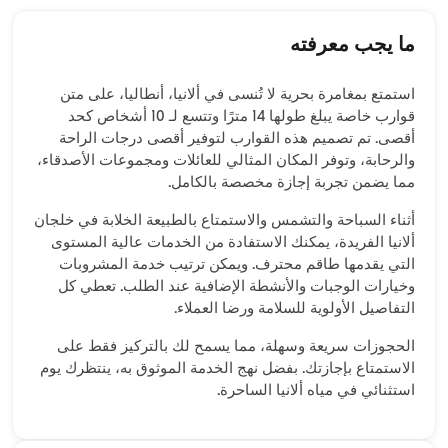
ما يجب معرفته
استمتع بمغامرة بحرية لا تُنسى في ألانيا، أنطاليا، على متن
قوارب خاصة يبلغ طولها 14 مترًا وتتسع لـ 10 أشخاص كحد
أقصى. تم تصميم هذه القوارب لتوفير أقصى درجات الراحة
والرحابة، وتوفر المكان المثالي للعائلات ومجموعات الأصدقاء،
مما يضمن تجربة إجازة مخصصة بالكامل.
أثناء السباحة والتشمس والاستمتاع بالطبيعة الخلابة في خلجان
ألانيا الفريدة، يمكنك الاستفادة من الخدمات عالية المستوى
التي يقدمها طاقم محترف. ويمكن ترتيب خدمة المشروبات
وخيارات الوجبات والأنشطة الإضافية عند الطلب. تعطي كل
التفاصيل الأولوية للسلامة ورضا العملاء.
الحجوزات سريعة وسهلة، مما يسمح لك بالتركيز فقط على
الاستمتاع بإجازتك. بفضل نهج الخدمة الموثوق به، ينتظرك يوم
استثنائي في مياه ألانيا الساحرة.