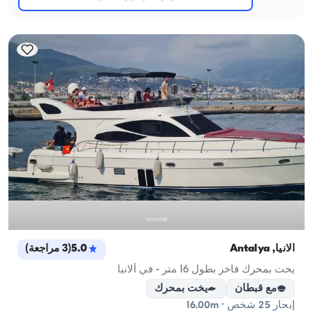
ألانيا, Antalya
5.0
(
3
مراجعة
)
يخت بمحرك فاخر بطول 16 متر - في ألانيا
مع قبطان
يخت بمحرك
إبحار 25 شخص · 16.00m