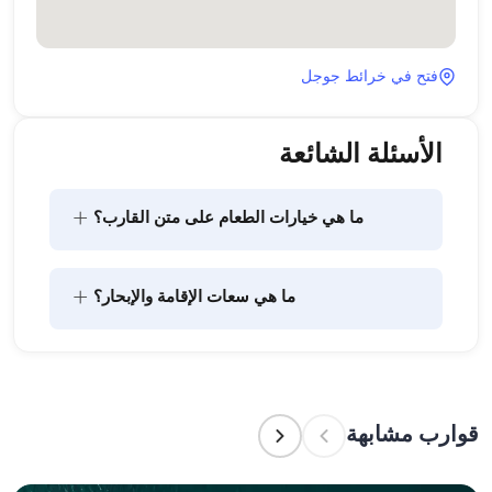
فتح في خرائط جوجل
الأسئلة الشائعة
+
ما هي خيارات الطعام على متن القارب؟
يتضمن تخطيط الطعام على متن القارب مكونين رئيسيين: 
+
ما هي سعات الإقامة والإبحار؟
شراء المؤن وإعداد الطعام. يمكن للضيوف القيام بالتسوق 
بأنفسهم أو تفويض هذه المهمة لطاقم القارب. يتولى 
الطاقم إعداد الطعام.
تشير سعة الإقامة إلى عدد الأشخاص الذين يمكن للقارب 
استضافتهم بين عشية وضحاها، بينما تشير سعة الإبحار 
إلى الحد الأقصى لعدد الركاب في الرحلات النهارية. عند 
قوارب مشابهة
التخطيط لإقامة ليلية، ضع في الاعتبار سعة الإقامة؛ أما 
للإيجارات اليومية، فتنطبق سعة الإبحار.