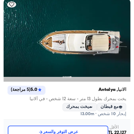
ألانيا, Antalya
5.0
(
5
مراجعة
)
يخت بمحرك بطول 13 متر - سعة 12 شخص - في ألانيا
مع قبطان
يخت بمحرك
إبحار 10 شخص · 13.00m
الأقل
عرض التوفر والسعر
22.127 TL