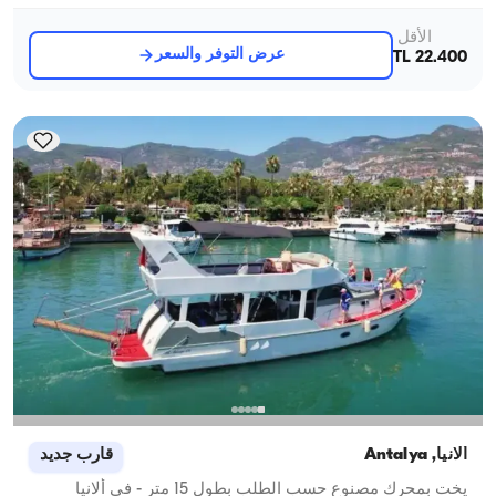
الأقل
عرض التوفر والسعر
22.400 TL
ألانيا, Antalya
قارب جديد
يخت بمحرك مصنوع حسب الطلب بطول 15 متر - في ألانيا