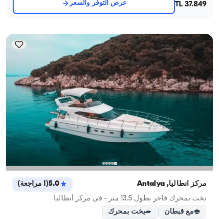
عرض التوفر والسعر
37.849 TL
مركز أنطاليا, Antalya
5.0
(
1
مراجعة
)
يخت بمحرك فاخر بطول 13.5 متر - في مركز أنطاليا
مع قبطان
يخت بمحرك