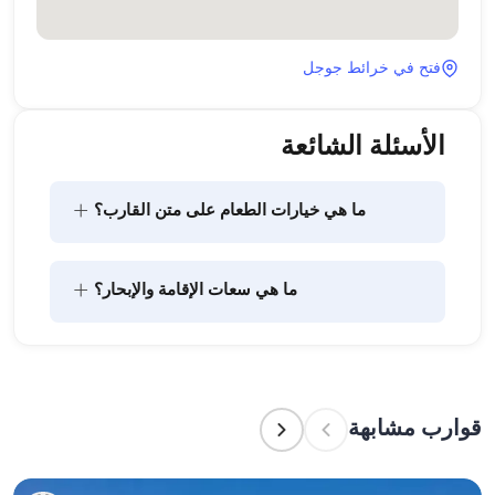
فتح في خرائط جوجل
الأسئلة الشائعة
+
ما هي خيارات الطعام على متن القارب؟
يتضمن تخطيط الطعام على متن القارب مكونين رئيسيين: 
+
ما هي سعات الإقامة والإبحار؟
شراء المؤن وإعداد الطعام. يمكن للضيوف القيام بالتسوق 
بأنفسهم أو تفويض هذه المهمة لطاقم القارب. يتولى 
الطاقم إعداد الطعام.
تشير سعة الإقامة إلى عدد الأشخاص الذين يمكن للقارب 
استضافتهم بين عشية وضحاها، بينما تشير سعة الإبحار 
إلى الحد الأقصى لعدد الركاب في الرحلات النهارية. عند 
قوارب مشابهة
التخطيط لإقامة ليلية، ضع في الاعتبار سعة الإقامة؛ أما 
للإيجارات اليومية، فتنطبق سعة الإبحار.