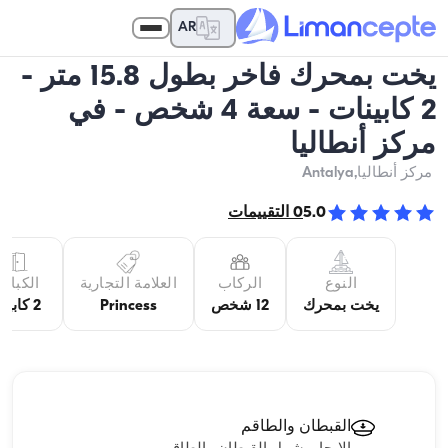
AR
يخت بمحرك فاخر بطول 15.8 متر -
2 كابينات - سعة 4 شخص - في
مركز أنطاليا
مركز أنطاليا
,Antalya
5.0
0
التقييمات
النوع
الركاب
العلامة التجارية
الكبائن
يخت بمحرك
12 شخص
Princess
2 كابينة
القبطان والطاقم