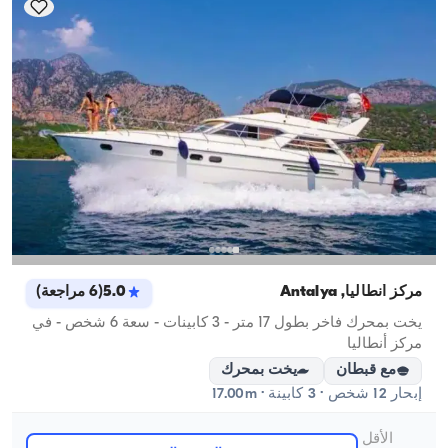
مركز أنطاليا, Antalya
5.0
(
6
مراجعة
)
يخت بمحرك فاخر بطول 17 متر - 3 كابينات - سعة 6 شخص - في
مركز أنطاليا
مع قبطان
يخت بمحرك
إبحار 12 شخص · 3 كابينة · 17.00m
الأقل