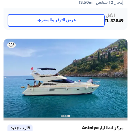
إبحار 12 شخص · 13.50m
الأقل
عرض التوفر والسعر
37.849 TL
مركز أنطاليا, Antalya
قارب جديد