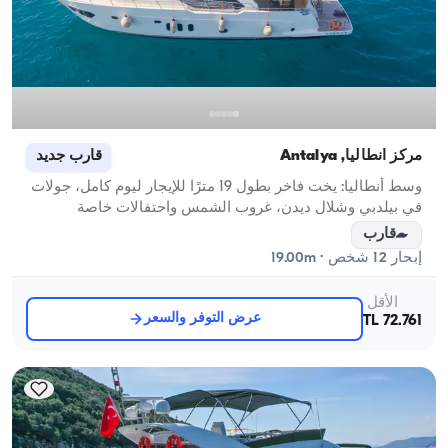
مركز أنطاليا, Antalya
قارب جديد
وسط أنطاليا: يخت فاخر بطول 19 مترًا للإيجار ليوم كامل، جولات
في بيلدبي وشلال ديدن، غروب الشمس واحتفالات خاصة
قارب
إبحار 12 شخص · 19.00m
الأقل
عرض التوفر والسعر
72.761 TL