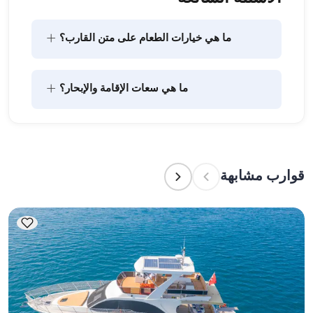
+
ما هي خيارات الطعام على متن القارب؟
يتضمن تخطيط الطعام على متن القارب مكونين رئيسيين: 
+
ما هي سعات الإقامة والإبحار؟
شراء المؤن وإعداد الطعام. يمكن للضيوف القيام بالتسوق 
بأنفسهم أو تفويض هذه المهمة لطاقم القارب. يتولى 
الطاقم إعداد الطعام.
تشير سعة الإقامة إلى عدد الأشخاص الذين يمكن للقارب 
استضافتهم بين عشية وضحاها، بينما تشير سعة الإبحار 
إلى الحد الأقصى لعدد الركاب في الرحلات النهارية. عند 
قوارب مشابهة
التخطيط لإقامة ليلية، ضع في الاعتبار سعة الإقامة؛ أما 
للإيجارات اليومية، فتنطبق سعة الإبحار.