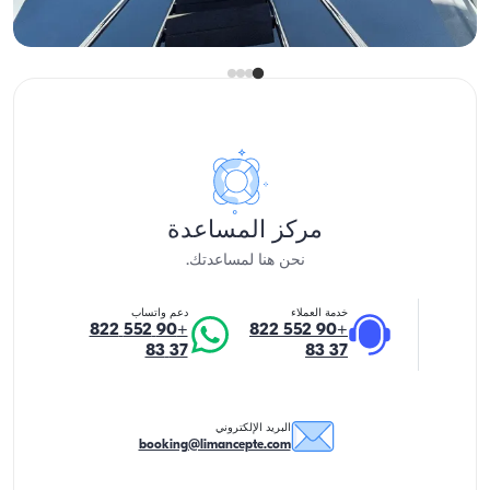
عرض التوفر والسعر
42.000 TL
مركز المساعدة
نحن هنا لمساعدتك.
خدمة العملاء
دعم واتساب
+90 552 822
+90 552 822
37 83
37 83
البريد الإلكتروني
booking@limancepte.com