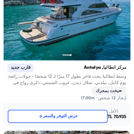
مركز أنطاليا, Antalya
قارب جديد
وسط أنطاليا: يخت فاخر بطول 17 مترًا لـ 12 شخصًا - جولات رائعة:
يوم كامل، بيلدبي، شلال ديدن، غروب الشمس، ذكرى زواج في
اليخت، أعياد ميلاد وحفلات عزوبية
يخت بمحرك
إبحار 12 شخص · 17.00m
الأقل
عرض التوفر والسعر
70.935 TL