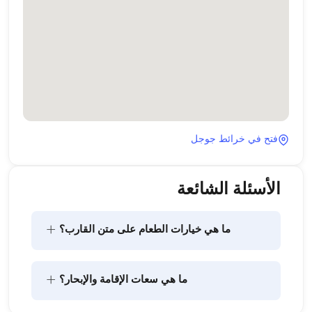
فتح في خرائط جوجل
الأسئلة الشائعة
+
ما هي خيارات الطعام على متن القارب؟
يتضمن تخطيط الطعام على متن القارب مكونين رئيسيين: 
+
ما هي سعات الإقامة والإبحار؟
شراء المؤن وإعداد الطعام. يمكن للضيوف القيام بالتسوق 
بأنفسهم أو تفويض هذه المهمة لطاقم القارب. يتولى 