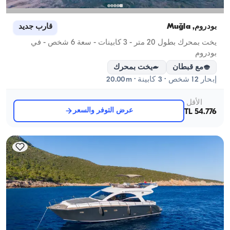
بودروم, Muğla
قارب جديد
يخت بمحرك بطول 20 متر - 3 كابينات - سعة 6 شخص - في
بودروم
مع قبطان
يخت بمحرك
إبحار 12 شخص · 3 كابينة · 20.00m
الأقل
عرض التوفر والسعر
54.776 TL