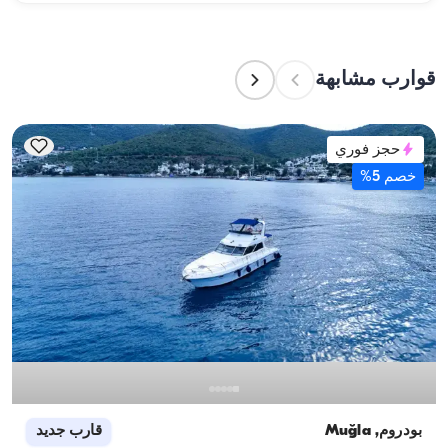
الطاقم إعداد الطعام.
تشير سعة الإقامة إلى عدد الأشخاص الذين يمكن للقارب 
استضافتهم بين عشية وضحاها، بينما تشير سعة الإبحار 
إلى الحد الأقصى لعدد الركاب في الرحلات النهارية. عند 
قوارب مشابهة
التخطيط لإقامة ليلية، ضع في الاعتبار سعة الإقامة؛ أما 
للإيجارات اليومية، فتنطبق سعة الإبحار.
حجز فوري
خصم 5%
بودروم, Muğla
قارب جديد