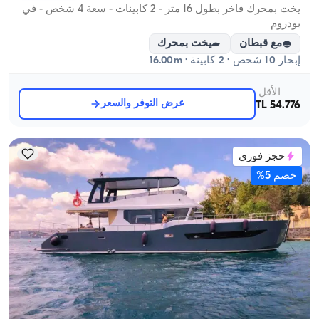
يخت بمحرك فاخر بطول 16 متر - 2 كابينات - سعة 4 شخص - في
بودروم
مع قبطان
يخت بمحرك
إبحار 10 شخص · 2 كابينة · 16.00m
الأقل
عرض التوفر والسعر
54.776 TL
حجز فوري
خصم 5%