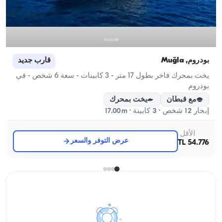
بودروم, Muğla
قارب جديد
يخت بمحرك فاخر بطول 17 متر - 3 كابينات - سعة 6 شخص - في
بودروم
مع قبطان
يخت بمحرك
إبحار 12 شخص · 3 كابينة · 17.00m
الأقل
عرض التوفر والسعر
54.776 TL