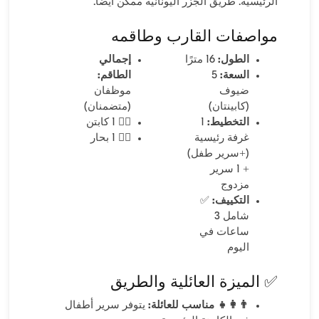
الرئيسية. طريق الجزر اليونانية ممكن أيضًا.
مواصفات القارب وطاقمه
الطول:
16 مترًا
إجمالي
السعة:
5
الطاقم:
ضيوف
موظفان
(كابينتان)
(متضمنان)
التخطيط:
1
👨‍✈️ 1 كابتن
غرفة رئيسية
🧑‍✈️ 1 بحار
(+سرير طفل)
+ 1 سرير
مزدوج
التكييف:
✅
شامل 3
ساعات في
اليوم
✅ الميزة العائلية والطريق
👨‍👩‍👧 مناسب للعائلة:
يتوفر سرير أطفال