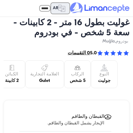
AR
غوليت بطول 16 متر - 2 كابينات -
سعة 5 شخص - في بودروم
بودروم
,Muğla
5.0
0
التقييمات
النوع
الركاب
العلامة التجارية
الكبائن
جوليت
5 شخص
Gulet
2 كابينة
القبطان والطاقم
الإيجار يشمل القبطان والطاقم.