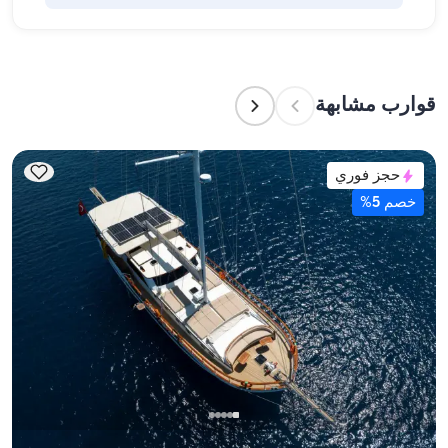
بأنفسهم أو تفويض هذه المهمة لطاقم القارب. يتولى 
الطاقم إعداد الطعام.
تشير سعة الإقامة إلى عدد الأشخاص الذين يمكن للقارب 
استضافتهم بين عشية وضحاها، بينما تشير سعة الإبحار 
إلى الحد الأقصى لعدد الركاب في الرحلات النهارية. عند 
قوارب مشابهة
التخطيط لإقامة ليلية، ضع في الاعتبار سعة الإقامة؛ أما 
للإيجارات اليومية، فتنطبق سعة الإبحار.
حجز فوري
خصم 5%