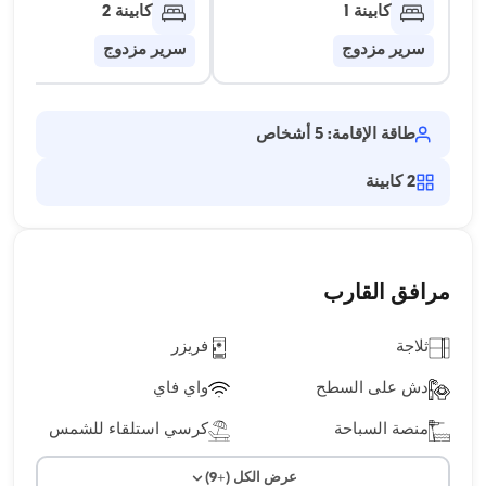
كابينة 1
كابينة 2
سرير مزدوج
سرير مزدوج
طاقة الإقامة: 5 أشخاص
2
كابينة
مرافق القارب
ثلاجة
فريزر
دش على السطح
واي فاي
منصة السباحة
كرسي استلقاء للشمس
عرض الكل (+9)