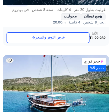
بودروم, Muğla
قارب جديد
غوليت بطول 20 متر - 4 كابينات - سعة 8 شخص - في بودروم
مع قبطان
جوليت
إبحار 8 شخص · 4 كابينة · 20.00m
الأقل
عرض التوفر والسعر
22.232 TL
حجز فوري
خصم 5%