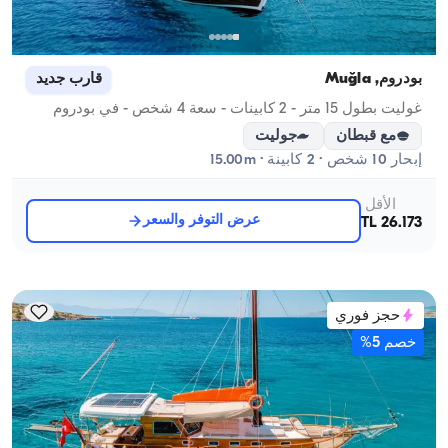
بودروم, Muğla
قارب جديد
غوليت بطول 15 متر - 2 كابينات - سعة 4 شخص - في بودروم
مع قبطان
جوليت
إبحار 10 شخص · 2 كابينة · 15.00m
الأقل
عرض التوفر والسعر
26.173 TL
حجز فوري
خصم 5%