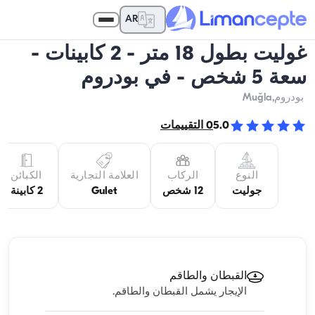
AR
غوليت بطول 18 متر - 2 كابينات -
سعة 5 شخص - في بودروم
بودروم
,Muğla
5.0
0
التقييمات
النوع
الركاب
العلامة التجارية
الكبائن
جوليت
12 شخص
Gulet
2 كابينة
القبطان والطاقم
الإيجار يشمل القبطان والطاقم.