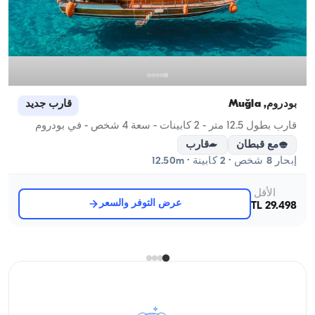
بودروم, Muğla
قارب جديد
قارب بطول 12.5 متر - 2 كابينات - سعة 4 شخص - في بودروم
مع قبطان
قارب
إبحار 8 شخص · 2 كابينة · 12.50m
الأقل
عرض التوفر والسعر
29.498 TL