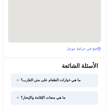
فتح في خرائط جوجل
الأسئلة الشائعة
+
ما هي خيارات الطعام على متن القارب؟
يتضمن تخطيط الطعام على متن القارب مكونين رئيسيين: 
+
ما هي سعات الإقامة والإبحار؟
شراء المؤن وإعداد الطعام. يمكن للضيوف القيام بالتسوق 
بأنفسهم أو تفويض هذه المهمة لطاقم القارب. يتولى 