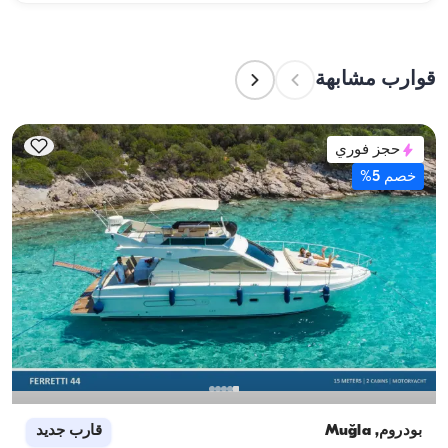
الطاقم إعداد الطعام.
تشير سعة الإقامة إلى عدد الأشخاص الذين يمكن للقارب 
استضافتهم بين عشية وضحاها، بينما تشير سعة الإبحار 
إلى الحد الأقصى لعدد الركاب في الرحلات النهارية. عند 
قوارب مشابهة
التخطيط لإقامة ليلية، ضع في الاعتبار سعة الإقامة؛ أما 
للإيجارات اليومية، فتنطبق سعة الإبحار.
حجز فوري
خصم 5%
بودروم, Muğla
قارب جديد