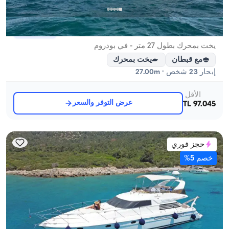
بودروم, Muğla
قارب جديد
يخت بمحرك بطول 27 متر - في بودروم
مع قبطان
يخت بمحرك
إبحار 23 شخص · 27.00m
الأقل
عرض التوفر والسعر
97.045 TL
حجز فوري
خصم 5%