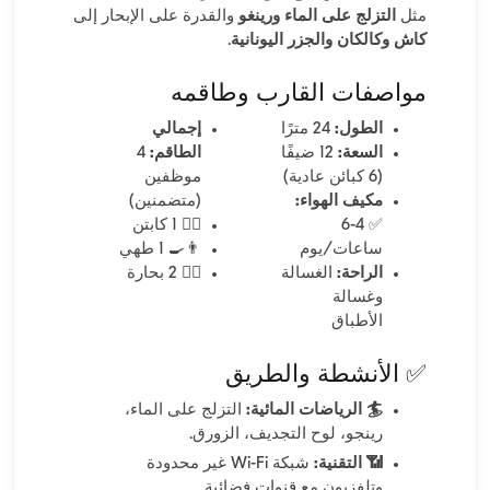
مثل
التزلج على الماء ورينغو
والقدرة على الإبحار إلى
كاش وكالكان والجزر اليونانية
.
مواصفات القارب وطاقمه
الطول:
24 مترًا
إجمالي
السعة:
12 ضيفًا
الطاقم:
4
(6 كبائن عادية)
موظفين
مكيف الهواء:
(متضمنين)
✅ 4-6
👨‍✈️ 1 كابتن
ساعات/يوم
👨‍🍳 1 طهي
الراحة:
الغسالة
🧑‍✈️ 2 بحارة
وغسالة
الأطباق
✅ الأنشطة والطريق
🏄 الرياضات المائية:
التزلج على الماء،
رينجو، لوح التجديف، الزورق.
📶 التقنية:
شبكة Wi-Fi غير محدودة
وتلفزيون مع قنوات فضائية.