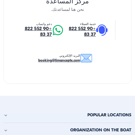
مركز المساعدة
نحن هنا لمساعدتك.
خدمة العملاء
دعم واتساب
+90 552 822
+90 552 822
37 83
37 83
البريد الإلكتروني
booking@limancepte.com
POPULAR LOCATIONS
استئجار يخت في أنطاليا
ORGANIZATION ON THE BOAT
استئجار يخت في ألانيا