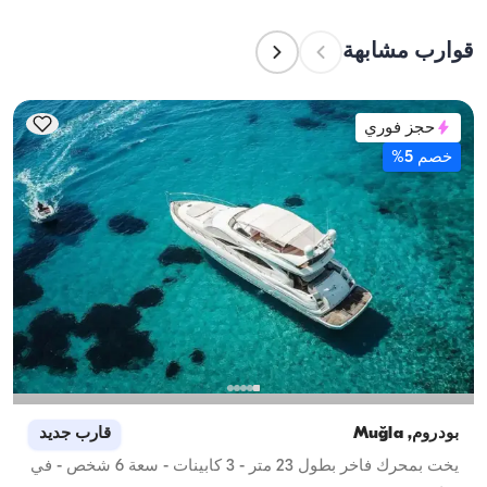
استضافتهم بين عشية وضحاها، بينما تشير سعة الإبحار 
إلى الحد الأقصى لعدد الركاب في الرحلات النهارية. عند 
قوارب مشابهة
التخطيط لإقامة ليلية، ضع في الاعتبار سعة الإقامة؛ أما 
للإيجارات اليومية، فتنطبق سعة الإبحار.
حجز فوري
خصم 5%
بودروم, Muğla
قارب جديد
يخت بمحرك فاخر بطول 23 متر - 3 كابينات - سعة 6 شخص - في