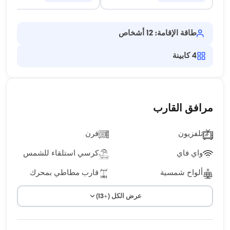
طاقة الإقامة: 12 أشخاص
4
كابينة
مرافق القارب
تلفزيون
فرن
واي فاي
كرسي استلقاء للشمس
ألواح شمسية
قارب مطاطي بمحرك
عرض الكل (+13)