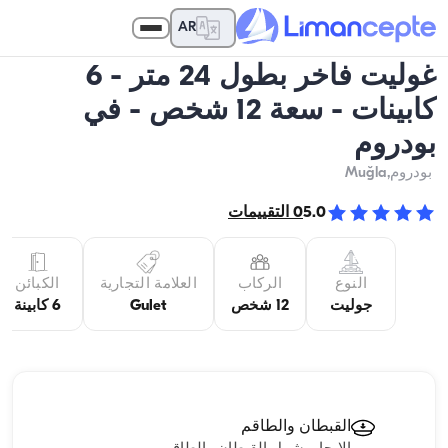
AR
غوليت فاخر بطول 24 متر - 6
كابينات - سعة 12 شخص - في
بودروم
بودروم
,Muğla
5.0
0
التقييمات
النوع
الركاب
العلامة التجارية
الكبائن
جوليت
12 شخص
Gulet
6 كابينة
القبطان والطاقم