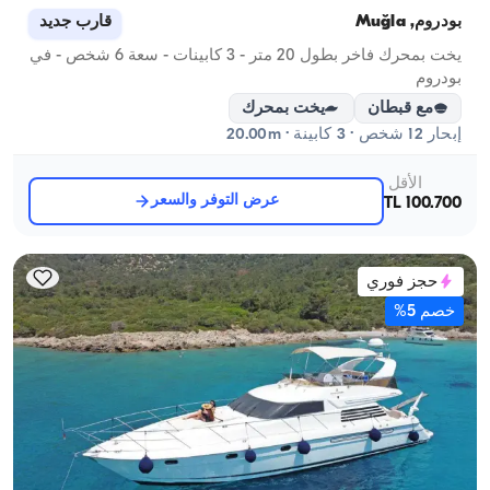
بودروم, Muğla
قارب جديد
يخت بمحرك فاخر بطول 20 متر - 3 كابينات - سعة 6 شخص - في
بودروم
مع قبطان
يخت بمحرك
إبحار 12 شخص · 3 كابينة · 20.00m
الأقل
عرض التوفر والسعر
100.700 TL
حجز فوري
خصم 5%