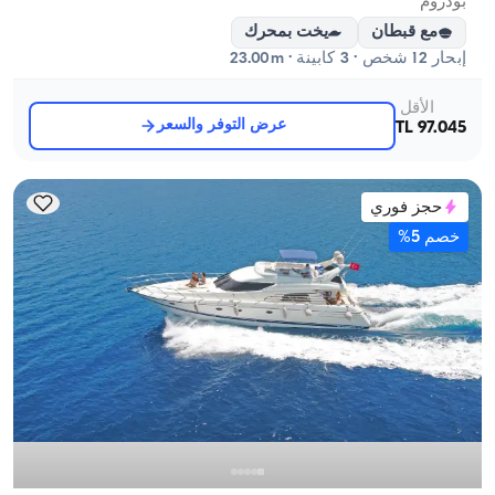
بودروم
مع قبطان
يخت بمحرك
إبحار 12 شخص · 3 كابينة · 23.00m
الأقل
عرض التوفر والسعر
97.045 TL
حجز فوري
خصم 5%