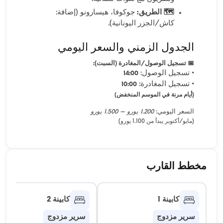
🗺️ الطريق:
جوكوفا، هيسارونو (إضافة:
كاش/الجزر اليونانية).
الجدول الزمني والسعر اليومي
📅 تسجيل الوصول/المغادرة (السبت):
• تسجيل الوصول:
14:00
• تسجيل المغادرة:
10:00
(أيام مرنة في الموسم المنخفض)
السعر اليومي:
1.200 يورو – 1.500 يورو
(مايو/أكتوبر يبدأ من 1.100 يورو)
مخطط القارب
كابينة 1
كابينة 2
سرير مزدوج
سرير مزدوج