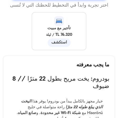
اختر تجربة وابدأ في التخطيط للحظتك التي لا تُنسى
تأجير مع مبيت
76.320 TL
/
ليلة
استكشف
ما يجب معرفته
بودروم: يخت مريح بطول 22 مترًا // 8
ضيوف
خيار مجهز بالكامل يبدأ من بودروم! يوفر هذا
اليخت
الذي يبلغ طوله 22 مترًا
راحة متواصلة في خليج
Hisarönü مع
شبكة Wi-Fi غير محدودة
، و
صانع المياه
،