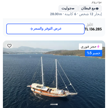
بودروم
مع قبطان
جوليت
إبحار 12 شخص · 6 كابينة · 28.00m
الأقل
عرض التوفر والسعر
136.285 TL
حجز فوري
خصم 5%