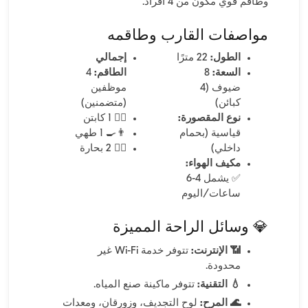
وطاقم قوي مكون من 4 أفراد.
مواصفات القارب وطاقمه
الطول:
22 مترًا
إجمالي
السعة:
8
الطاقم:
4
ضيوف (4
موظفين
كبائن)
(متضمنين)
نوع المقصورة:
👨‍✈️ 1 كابتن
قياسية (بحمام
👨‍🍳 1 طهي
داخلي)
🧑‍✈️ 2 بحارة
مكيف الهواء:
✅ يشمل 4-6
ساعات/اليوم
💎 وسائل الراحة المميزة
📶 الإنترنت:
تتوفر خدمة Wi-Fi غير
محدودة.
💧 التقنية:
تتوفر ماكينة صنع المياه.
🌊 المرح:
لوح التجديف، وزورقان، ومعدات