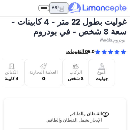
AR
غوليت بطول 22 متر - 4 كابينات -
سعة 8 شخص - في بودروم
بودروم
,Muğla
5.0
0
التقييمات
النوع
الركاب
العلامة التجارية
الكبائن
جوليت
8 شخص
G
4 كابينة
القبطان والطاقم
الإيجار يشمل القبطان والطاقم.