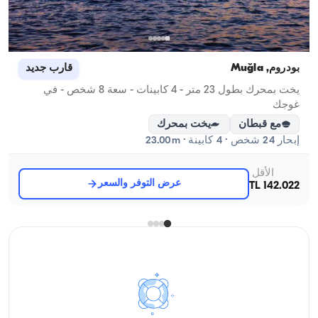
بودروم, Muğla
قارب جديد
يخت بمحرك بطول 23 متر - 4 كابينات - سعة 8 شخص - في
غوجك
مع قبطان
يخت بمحرك
إبحار 24 شخص · 4 كابينة · 23.00m
الأقل
عرض التوفر والسعر
142.022 TL