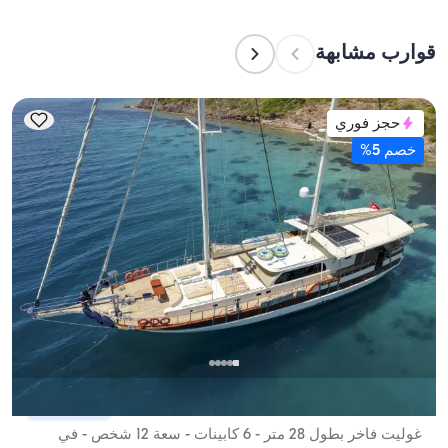
استضافتهم بين عشية وضحاها، بينما تشير سعة الإبحار 
إلى الحد الأقصى لعدد الركاب في الرحلات النهارية. عند 
قوارب مشابهة
التخطيط لإقامة ليلية، ضع في الاعتبار سعة الإقامة؛ أما 
للإيجارات اليومية، فتنطبق سعة الإبحار.
حجز فوري
خصم 5%
بودروم, Muğla
قارب جديد
غوليت فاخر بطول 28 متر - 6 كابينات - سعة 12 شخص - في