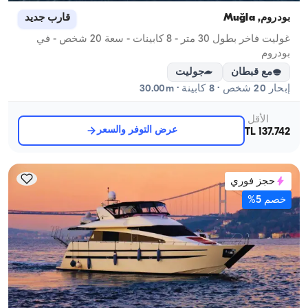
بودروم, Muğla
قارب جديد
غوليت فاخر بطول 30 متر - 8 كابينات - سعة 20 شخص - في
بودروم
مع قبطان
جوليت
إبحار 20 شخص · 8 كابينة · 30.00m
الأقل
عرض التوفر والسعر
137.742 TL
حجز فوري
خصم 5%