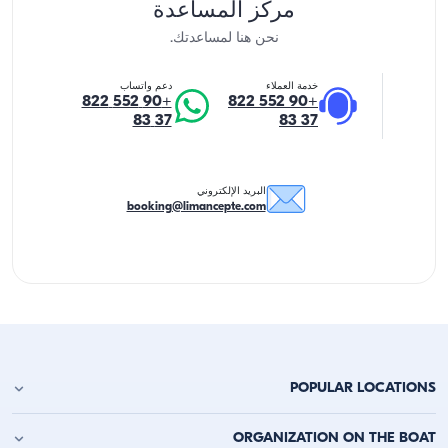
مركز المساعدة
نحن هنا لمساعدتك.
خدمة العملاء
دعم واتساب
+90 552 822
+90 552 822
37 83
37 83
البريد الإلكتروني
booking@limancepte.com
POPULAR LOCATIONS
استئجار يخت في أنطاليا
ORGANIZATION ON THE BOAT