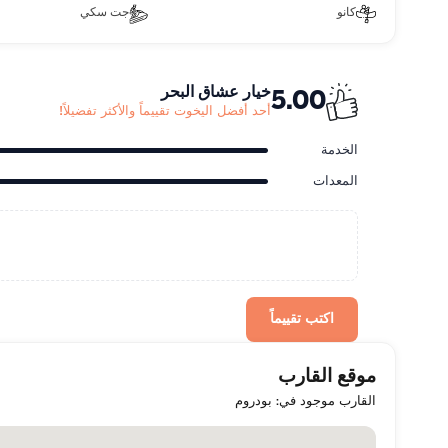
كانو
جت سكي
خيار عشاق البحر
5.00
أحد أفضل اليخوت تقييماً والأكثر تفضيلاً!
الخدمة
المعدات
اكتب تقييماً
موقع القارب
القارب موجود في: بودروم