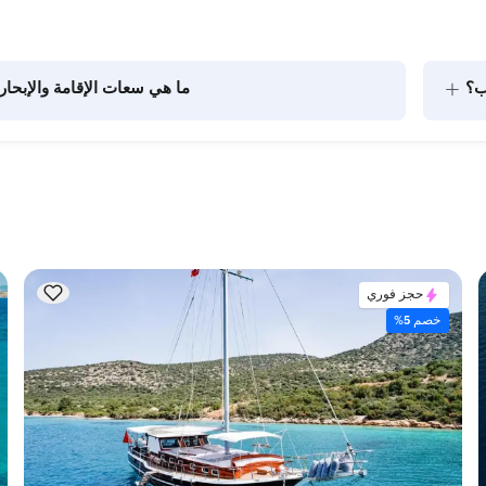
+
ب؟
ما هي سعات الإقامة والإبحار
يتضمن تخطيط الطعام على متن القارب مكونين رئيسيين: شراء 
المؤن وإعداد الطعام. يمكن للضيوف القيام بالتسوق بأنفسهم أو 
الركاب في الرحلات النهارية. عند التخطيط لإ
الاعتبار سعة الإقامة؛ أما للإيجارات اليومية، فتنطبق سعة الإبحار.
حجز فوري
خصم 5%