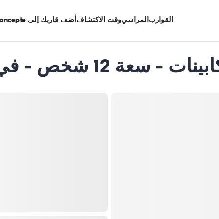
القوارب
المراسي
وقت الاكتشاف
أضف قاربك إلى Limancepte