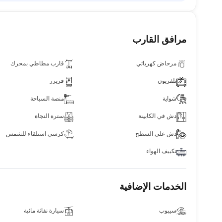
مرافق القارب
مرحاض كهربائي
قارب مطاطي بمحرك
تلفزيون
فريزر
شواية
منصة السباحة
دش في الكابينة
سترة النجاة
دش على السطح
كرسي استلقاء للشمس
تكييف الهواء
الخدمات الإضافية
سيبوب
سيارة نفاثة مائية