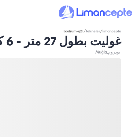
bodrum-g21
/
tekneler
/
limancepte
غوليت بطول 27 متر - 6 كابينات - سعة 12 شخص - في بودروم
بودروم
,Muğla