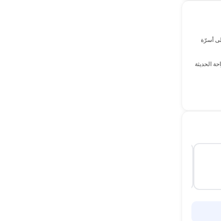
تحتوي كل كابينة على أسرّة
ة الحديثة
كابينة 5
كابينة 6
سريران منفردان
سريران منفردان