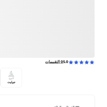
5.0
0
التقييمات
النوع
جوليت