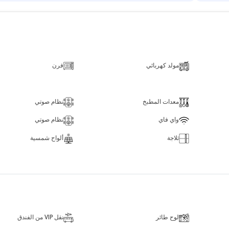
مولد كهربائي
فرن
معدات المطبخ
نظام صوتي
واي فاي
نظام صوتي
ثلاجة
ألواح شمسية
لوح طائر
نقل VIP من الفندق