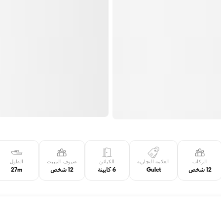
الركاب
العلامة التجارية
الكبائن
ضيوف المبيت
الطول
12 شخص
Gulet
6 كابينة
12 شخص
27m