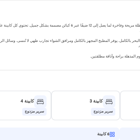
عند الانطلاق من ميناء بودروم، يوفر هذا اليخت الذي يبلغ طوله 27 مترًا تجربة عطلة مريحة وفاخرة لما يصل إلى 12 ضيفًا عبر 6 كبائن مصممة بشكل جميل. 
ر بالكامل. يوفر المطبخ المجهز بالكامل ومرافق الشواء تجارب طهي لا تُنسى. وسائل الراح
.
 المذهلة براحة وأناقة مطلقتين.
كابينة 3
كابينة 4
سرير مزدوج
سرير مزدوج
6
كابينة