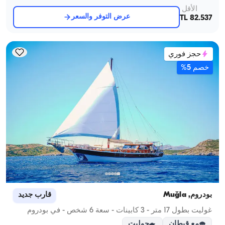
الأقل
عرض التوفر والسعر
82.537 TL
حجز فوري
خصم 5%
بودروم, Muğla
قارب جديد
غوليت بطول 17 متر - 3 كابينات - سعة 6 شخص - في بودروم
مع قبطان
جوليت