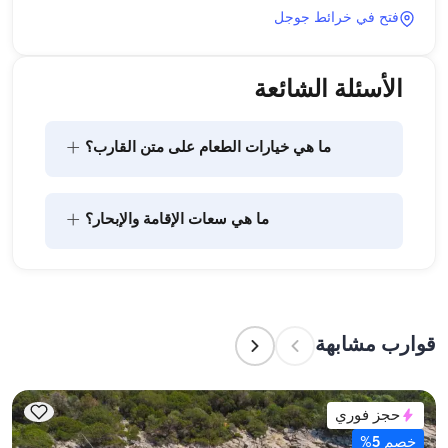
فتح في خرائط جوجل
الأسئلة الشائعة
+
ما هي خيارات الطعام على متن القارب؟
يتضمن تخطيط الطعام على متن القارب مكونين رئيسيين: 
+
ما هي سعات الإقامة والإبحار؟
شراء المؤن وإعداد الطعام. يمكن للضيوف القيام بالتسوق 
بأنفسهم أو تفويض هذه المهمة لطاقم القارب. يتولى 
الطاقم إعداد الطعام.
تشير سعة الإقامة إلى عدد الأشخاص الذين يمكن للقارب 
استضافتهم بين عشية وضحاها، بينما تشير سعة الإبحار 
إلى الحد الأقصى لعدد الركاب في الرحلات النهارية. عند 
قوارب مشابهة
التخطيط لإقامة ليلية، ضع في الاعتبار سعة الإقامة؛ أما 
للإيجارات اليومية، فتنطبق سعة الإبحار.
حجز فوري
خصم 5%