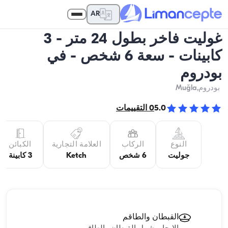
AR
غوليت فاخر بطول 24 متر - 3
كابينات - سعة 6 شخص - في
بودروم
بودروم
,Muğla
5.0
0
التقييمات
النوع
الركاب
العلامة التجارية
الكبائن
جوليت
6 شخص
Ketch
3 كابينة
القبطان والطاقم