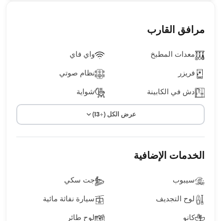
مرافق القارب
معدات المطبخ
واي فاي
فريزر
نظام صوتي
دش في الكابينة
شواية
عرض الكل (+13)
الخدمات الإضافية
سيبوب
جت سكي
لوح التجديف
سيارة نفاثة مائية
كانو
لوح طائر