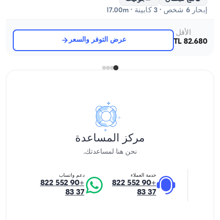
إبحار 6 شخص · 3 كابينة · 17.00m
الأقل
عرض التوفر والسعر
82.680 TL
مركز المساعدة
نحن هنا لمساعدتك.
خدمة العملاء
دعم واتساب
+90 552 822
+90 552 822
37 83
37 83