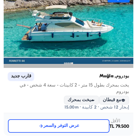
بودروم, Muğla
قارب جديد
يخت بمحرك بطول 15 متر - 2 كابينات - سعة 4 شخص - في
بودروم
مع قبطان
يخت بمحرك
إبحار 12 شخص · 2 كابينة · 15.00m
الأقل
عرض التوفر والسعر
79.500 TL