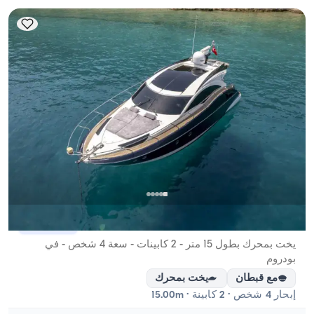
بودروم, Muğla
قارب جديد
يخت بمحرك بطول 15 متر - 2 كابينات - سعة 4 شخص - في
بودروم
مع قبطان
يخت بمحرك
إبحار 4 شخص · 2 كابينة · 15.00m