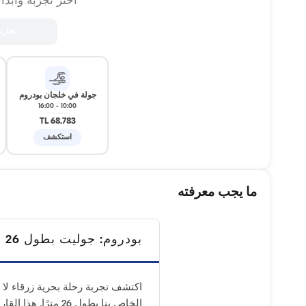
اختر تجربة وابدأ
تجار
جولة في خلجان بودروم
16:00
-
10:00
68.783 TL
استكشف
ما يجب معرفته
بودروم: جوليت بطول 26 متر // 50 شخصًا
اكتشف تجربة رحلة بحرية زرقاء لا ت