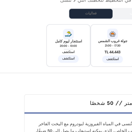
 في التخطيط للحظتك التي لا تُنسى
ب
فعاليات
جولة غروب الشمس
استئجار ليوم كامل
21:00
-
17:30
20:00
-
10:00
44.443 TL
استكشف
استكشف
استكشف
ُنسى في المياه الفيروزية لبودروم مع اليخت الفاخر
الخاص بنا بطول 26 مترًا. هذا القارب الخاص، الذي يمكنه استيعاب ما يصل إلى 50 ضيفًا،