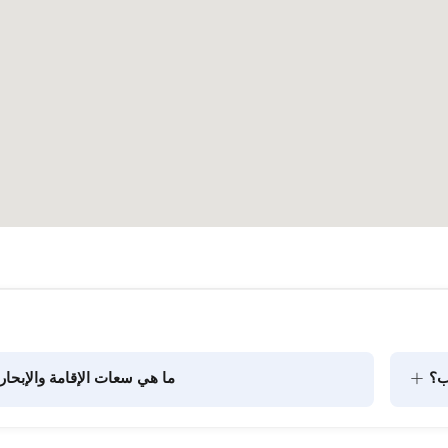
+
ب؟
ما هي سعات الإقامة والإبحار
يتضمن تخطيط الطعام على متن القارب مكونين رئيسيين: شراء 