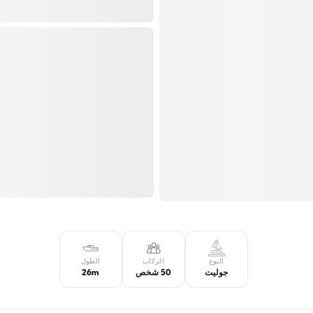
النوع
الركاب
الطول
جوليت
50 شخص
26m