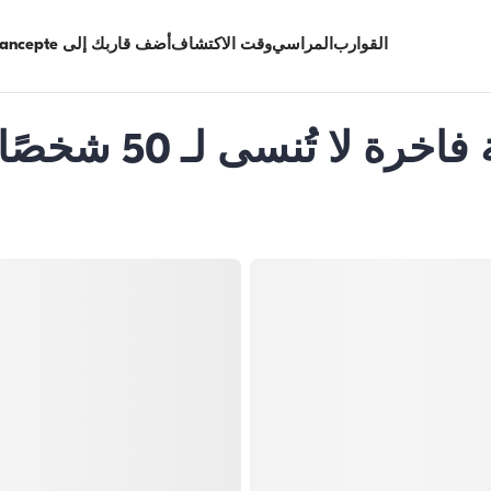
القوارب
المراسي
وقت الاكتشاف
أضف قاربك إلى Limancepte
بودروم: تجربة رحلة ب