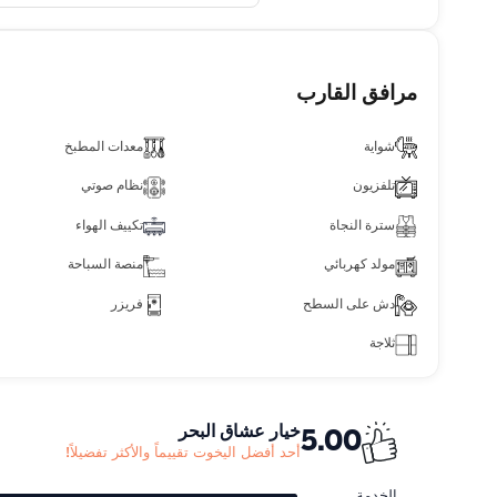
مرافق القارب
شواية
معدات المطبخ
تلفزيون
نظام صوتي
سترة النجاة
تكييف الهواء
مولد كهربائي
منصة السباحة
دش على السطح
فريزر
ثلاجة
خيار عشاق البحر
5.00
أحد أفضل اليخوت تقييماً والأكثر تفضيلاً!
الخدمة