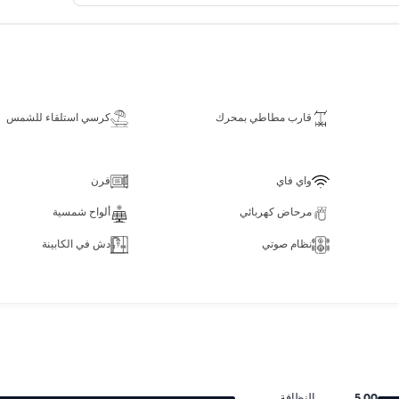
قارب مطاطي بمحرك
كرسي استلقاء للشمس
واي فاي
فرن
مرحاض كهربائي
ألواح شمسية
نظام صوتي
دش في الكابينة
5.00
النظافة