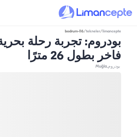
bodrum-l16
/
tekneler
/
limancepte
فاخر بطول 26 مترًا
بودروم
,Muğla