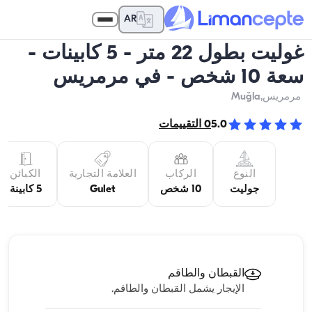
AR
غوليت بطول 22 متر - 5 كابينات -
سعة 10 شخص - في مرمريس
مرمريس
,Muğla
5.0
0
التقييمات
النوع
الركاب
العلامة التجارية
الكبائن
جوليت
10 شخص
Gulet
5 كابينة
القبطان والطاقم
الإيجار يشمل القبطان والطاقم.