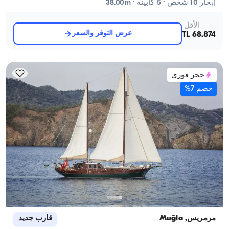
إبحار 10 شخص · 5 كابينة · 38.00m
الأقل
عرض التوفر والسعر
68.874 TL
حجز فوري
خصم 7%
مرمريس, Muğla
قارب جديد