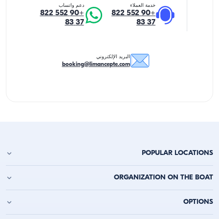
خدمة العملاء
دعم واتساب
+90 552 822
+90 552 822
37 83
37 83
البريد الإلكتروني
booking@limancepte.com
POPULAR LOCATIONS
استئجار يخت في أنطاليا
ORGANIZATION ON THE BOAT
استئجار يخت في ألانيا
استئجار يخت في كيمر
حفلة عيد الميلاد على اليخت
OPTIONS
استئجار يخت في قاش
حفلة العزوبية على القارب
استئجار يخت في قالقان