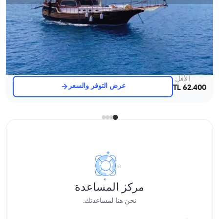
مرمريس, Muğla
قارب جديد
غوليت بطول 20 متر - 4 كابينات - سعة 8 شخص - في مرمريس
مع قبطان
جوليت
إبحار 8 شخص · 4 كابينة · 20.00m
الأقل
عرض التوفر والسعر
62.400 TL
مركز المساعدة
نحن هنا لمساعدتك.