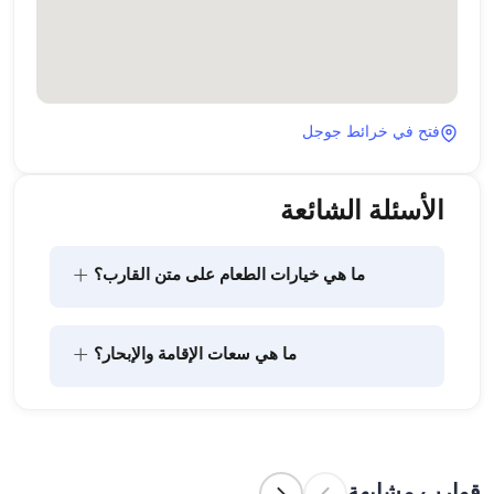
فتح في خرائط جوجل
الأسئلة الشائعة
+
ما هي خيارات الطعام على متن القارب؟
يتضمن تخطيط الطعام على متن القارب مكونين رئيسيين: 
+
ما هي سعات الإقامة والإبحار؟
شراء المؤن وإعداد الطعام. يمكن للضيوف القيام بالتسوق 
بأنفسهم أو تفويض هذه المهمة لطاقم القارب. يتولى 
الطاقم إعداد الطعام.
تشير سعة الإقامة إلى عدد الأشخاص الذين يمكن للقارب 
استضافتهم بين عشية وضحاها، بينما تشير سعة الإبحار 
إلى الحد الأقصى لعدد الركاب في الرحلات النهارية. عند 
قوارب مشابهة
التخطيط لإقامة ليلية، ضع في الاعتبار سعة الإقامة؛ أما 