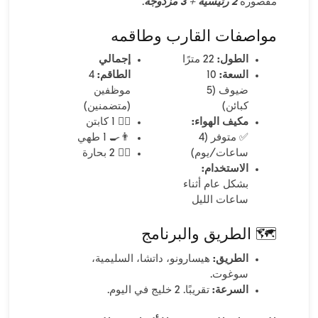
مقصورة
2 رئيسية + 3 مزدوجة
.
مواصفات القارب وطاقمه
الطول:
22 مترًا
إجمالي
السعة:
10
الطاقم:
4
ضيوف (5
موظفين
كبائن)
(متضمنين)
مكيف الهواء:
👨‍✈️ 1 كابتن
✅ متوفر (4
👨‍🍳 1 طهي
ساعات/يوم)
🧑‍✈️ 2 بحارة
الاستخدام:
بشكل عام أثناء
ساعات الليل
🗺️ الطريق والبرنامج
الطريق:
هيسارونو، داتشا، السليمية،
سوغوت.
السرعة:
تقريبًا. 2 خليج في اليوم.