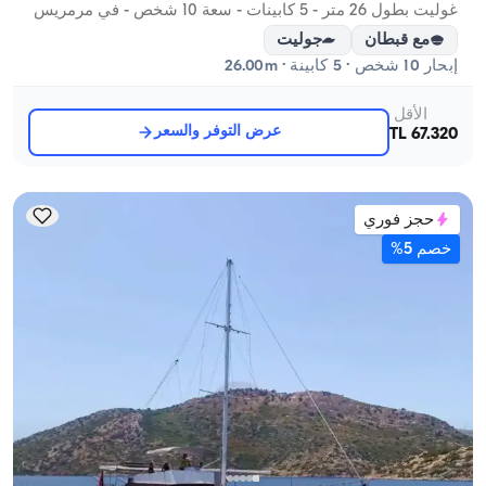
غوليت بطول 26 متر - 5 كابينات - سعة 10 شخص - في مرمريس
مع قبطان
جوليت
إبحار 10 شخص · 5 كابينة · 26.00m
الأقل
عرض التوفر والسعر
67.320 TL
حجز فوري
خصم 5%