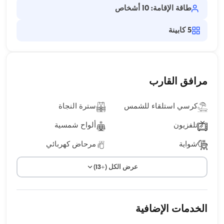
طاقة الإقامة: 10 أشخاص
5
كابينة
مرافق القارب
كرسي استلقاء للشمس
سترة النجاة
تلفزيون
ألواح شمسية
شواية
مرحاض كهربائي
عرض الكل (+13)
الخدمات الإضافية