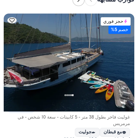
للإيجارات اليومية، فتنطبق سعة الإبحار.
حجز فوري
خصم 5%
مرمريس, Muğla
قارب جديد
غوليت فاخر بطول 38 متر - 5 كابينات - سعة 10 شخص - في
مرمريس
مع قبطان
جوليت