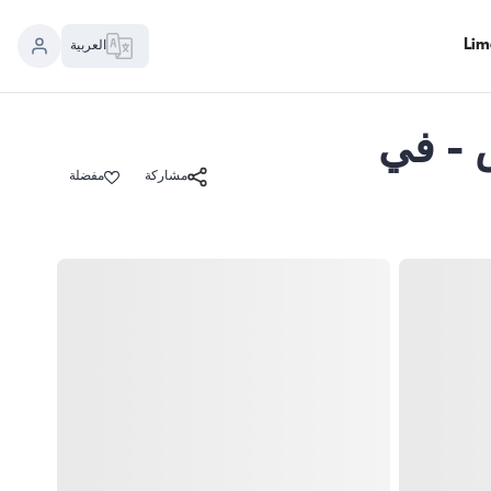
العربية
 كابينات - سعة 14 شخص - في
مشاركة
مفضلة