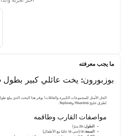
اختر تجربة وابدأ
ما يجب معرفته
بوزبورون: يخت عائلي كبير بطول 26 مترًا // 14-16 ضيفًا
لطرق خليج Hisarönü وYeşilova.
مواصفات القارب وطاقمه
الطول:
26 مترًا
السعة:
14 (حتى 16 عامًا مع الأطفال)