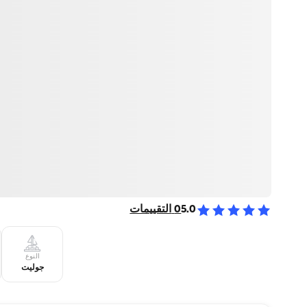
5.0
0
التقييمات
النوع
جوليت