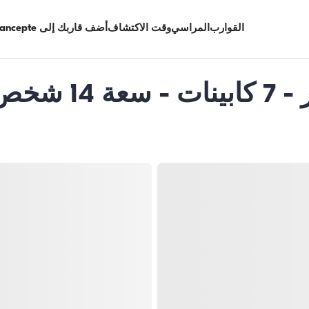
القوارب
المراسي
وقت الاكتشاف
أضف قاربك إلى Limancepte
غوليت فاخر بطول 26 متر - 7