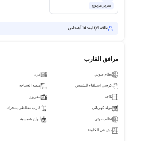
سرير مزدوج
طاقة الإقامة: 14 أشخاص
مرافق القارب
نظام صوتي
فرن
كرسي استلقاء للشمس
منصة السباحة
ثلاجة
تلفزيون
مولد كهربائي
قارب مطاطي بمحرك
نظام صوتي
ألواح شمسية
دش في الكابينة