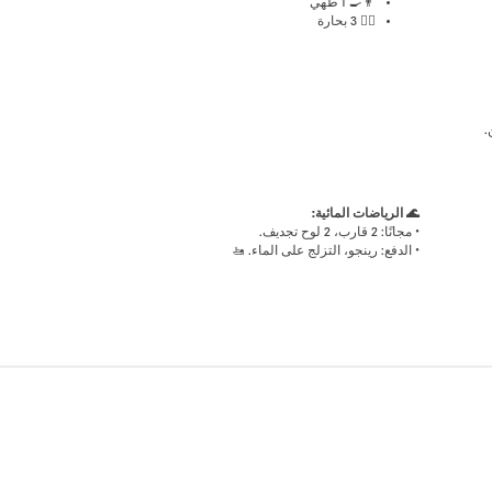
👨‍🍳 1 طهي
🧑‍✈️ 3 بحارة
.
🌊 الرياضات المائية:
• مجانًا:
2 قارب، 2 لوح تجديف.
• الدفع:
رينجو، التزلج على الماء. 🚤