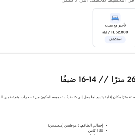
 في التخطيط للحظتك التي لا تُنسى
تأجير مع مبيت
52.000 TL
/
ليلة
استكشف
الحل الأمثل للمجموعات الكبيرة والعائلات! يوفر هذا اليخت الذي يبلغ طوله 26 مترًا مكان إقامة يتسع لما يصل إلى 16 ضيفًا بتصميمه المكون من
إجمالي الطاقم:
5 موظفين (متضمنين)
👨‍✈️ 1 كابتن