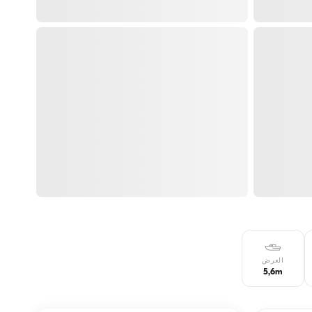
العرض
5,6m