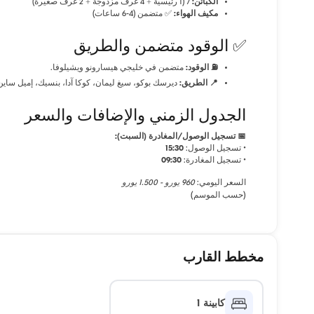
الكبائن:
7 (1 رئيسية + 4 غرف مزدوجة + 2 غرف صغيرة)
مكيف الهواء:
✅ متضمن (4-6 ساعات)
✅ الوقود متضمن والطريق
⛽ الوقود:
متضمن في خليجي هيسارونو ويشيلوفا.
📍 الطريق:
ديرسك بوكو، سيغ ليمان، كوكا آدا، بنسيك، إميل ساين
الجدول الزمني والإضافات والسعر
📅 تسجيل الوصول/المغادرة (السبت):
• تسجيل الوصول:
15:30
• تسجيل المغادرة:
09:30
السعر اليومي:
960 يورو - 1.500 يورو
(حسب الموسم)
مخطط القارب
كابينة 1