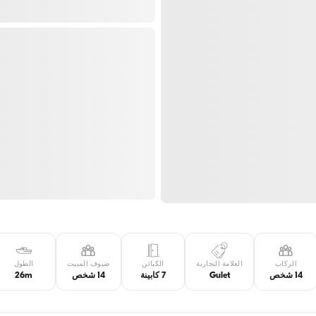
الركاب
العلامة التجارية
الكبائن
ضيوف المبيت
الطول
14 شخص
Gulet
7 كابينة
14 شخص
26m