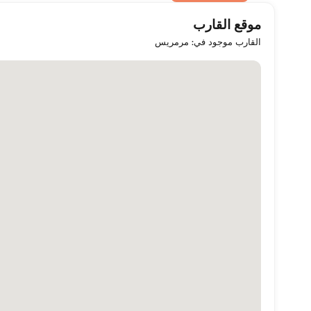
موقع القارب
القارب موجود في: مرمريس