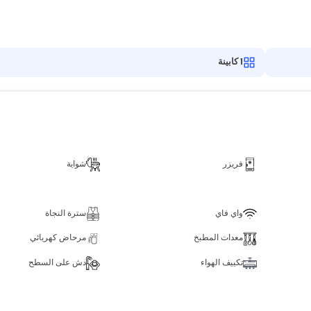
1
كابينة
فريزر
شواية
واي فاي
سترة النجاة
معدات المطبخ
مرحاض كهربائي
تكييف الهواء
دش على السطح