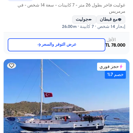
غوليت فاخر بطول 26 متر - 7 كابينات - سعة 14 شخص - في
مرمريس
مع قبطان
جوليت
إبحار 14 شخص · 7 كابينة · 26.00m
الأقل
عرض التوفر والسعر
78.000 TL
حجز فوري
خصم 7%