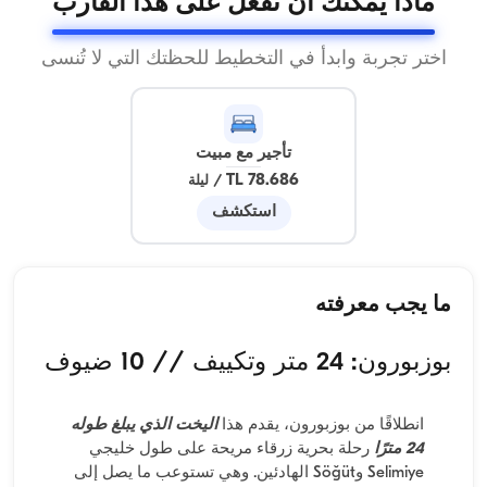
ماذا يمكنك أن تفعل على هذا القارب
اختر تجربة وابدأ في التخطيط للحظتك التي لا تُنسى
تأجير مع مبيت
78.686 TL
/
ليلة
استكشف
ما يجب معرفته
بوزبورون: 24 متر وتكييف // 10 ضيوف
انطلاقًا من بوزبورون، يقدم هذا
اليخت الذي يبلغ طوله
24 مترًا
رحلة بحرية زرقاء مريحة على طول خليجي
Selimiye وSöğüt الهادئين. وهي تستوعب ما يصل إلى