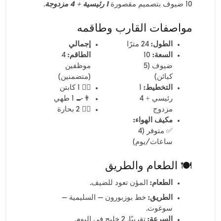
10 ضيوف بتصميم مقصورة
1 رئيسية + 4 مزدوجة
.
مواصفات القارب وطاقمه
الطول:
24 مترًا
إجمالي
السعة:
10
الطاقم:
4
ضيوف (5
موظفين
كبائن)
(متضمنين)
التخطيط:
1
👨‍✈️ 1 كابتن
رئيسي + 4
👨‍🍳 1 طهي
مزدوج
🧑‍✈️ 2 بحارة
مكيف الهواء:
✅ متوفر (4
ساعات/يوم)
🍽️ الطعام والطريق
الطعام:
المؤن تعود للضيف.
الطريق:
خط بوزبورون – السليمية –
سوغوت.
السرعة:
تقريبًا. 2 خليج في اليوم.