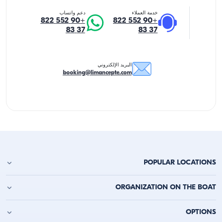
خدمة العملاء
دعم واتساب
+90 552 822
+90 552 822
37 83
37 83
البريد الإلكتروني
booking@limancepte.com
POPULAR LOCATIONS
استئجار يخت في أنطاليا
ORGANIZATION ON THE BOAT
استئجار يخت في ألانيا
استئجار يخت في كيمر
حفلة عيد الميلاد على اليخت
OPTIONS
استئجار يخت في قاش
حفلة العزوبية على القارب