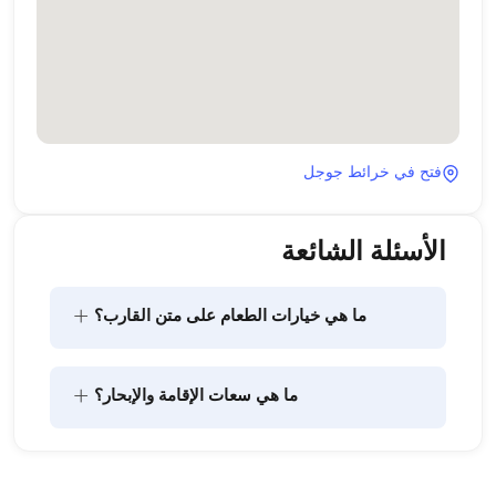
فتح في خرائط جوجل
الأسئلة الشائعة
+
ما هي خيارات الطعام على متن القارب؟
يتضمن تخطيط الطعام على متن القارب مكونين رئيسيين: 
+
ما هي سعات الإقامة والإبحار؟
شراء المؤن وإعداد الطعام. يمكن للضيوف القيام بالتسوق 
بأنفسهم أو تفويض هذه المهمة لطاقم القارب. يتولى 
الطاقم إعداد الطعام.
تشير سعة الإقامة إلى عدد الأشخاص الذين يمكن للقارب 
استضافتهم بين عشية وضحاها، بينما تشير سعة الإبحار 