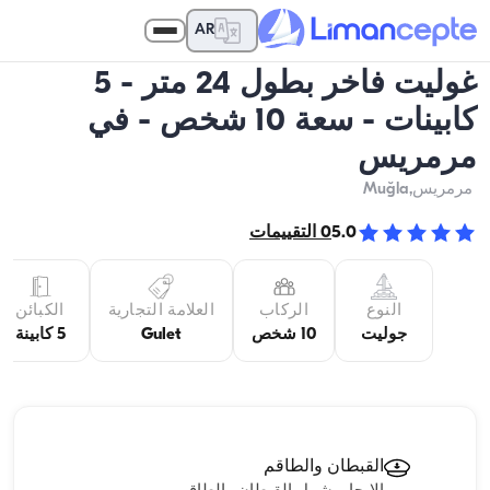
AR
غوليت فاخر بطول 24 متر - 5
كابينات - سعة 10 شخص - في
مرمريس
مرمريس
,Muğla
5.0
0
التقييمات
النوع
الركاب
العلامة التجارية
الكبائن
جوليت
10 شخص
Gulet
5 كابينة
القبطان والطاقم