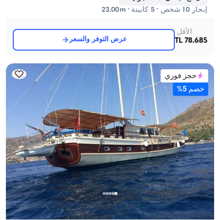
إبحار 10 شخص · 5 كابينة · 23.00m
الأقل
عرض التوفر والسعر
78.685 TL
حجز فوري
خصم 5%
مرمريس, Muğla
قارب جديد