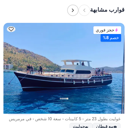
إلى الحد الأقصى لعدد الركاب في الرحلات النهارية. عند 
قوارب مشابهة
التخطيط لإقامة ليلية، ضع في الاعتبار سعة الإقامة؛ أما 
للإيجارات اليومية، فتنطبق سعة الإبحار.
حجز فوري
خصم 8%
مرمريس, Muğla
قارب جديد
غوليت بطول 23 متر - 5 كابينات - سعة 10 شخص - في مرمريس
مع قبطان
جوليت