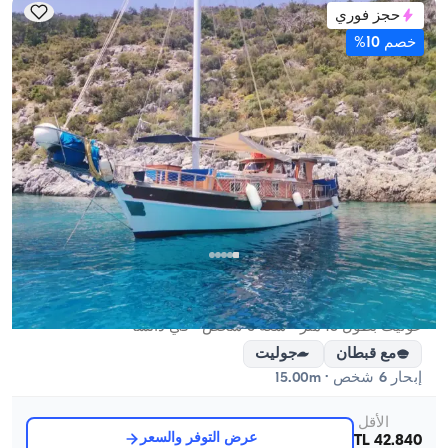
حجز فوري
خصم 10%
داتشا, Muğla
قارب جديد
غوليت بطول 15 متر - سعة 6 شخص - في داتشا
مع قبطان
جوليت
إبحار 6 شخص · 15.00m
الأقل
عرض التوفر والسعر
42.840 TL