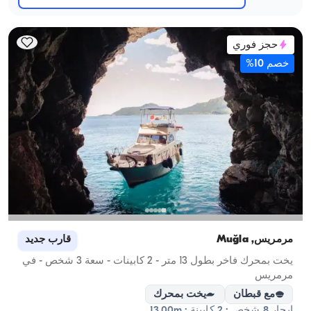
حجز فوري
خصم 10%
مرمريس, Muğla
قارب جديد
يخت بمحرك فاخر بطول 13 متر - 2 كابينات - سعة 3 شخص - في
مرمريس
مع قبطان
يخت بمحرك
إبحار 8 شخص · 2 كابينة · 13.00m