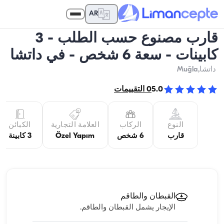
AR
قارب مصنوع حسب الطلب - 3
كابينات - سعة 6 شخص - في داتشا
داتشا
,Muğla
5.0
0
التقييمات
النوع
الركاب
العلامة التجارية
الكبائن
قارب
6 شخص
Özel Yapım
3 كابينة
القبطان والطاقم
الإيجار يشمل القبطان والطاقم.