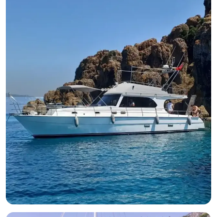
داتشا, Muğla
قارب جديد
يخت بمحرك بطول 13.95 متر - 2 كابينات - سعة 4 شخص - في
بودروم
مع قبطان
يخت بمحرك
إبحار 10 شخص · 2 كابينة · 13.95m
الأقل
عرض التوفر والسعر
21.000 TL