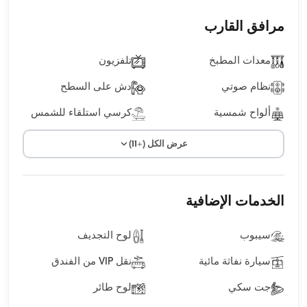
مرافق القارب
معدات المطبخ
تلفزيون
نظام صوتي
دش على السطح
ألواح شمسية
كرسي استلقاء للشمس
عرض الكل (+11)
الخدمات الإضافية
سيبوب
لوح التجديف
سيارة نفاثة مائية
نقل VIP من الفندق
جت سكي
لوح طائر