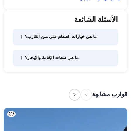
الأسئلة الشائعة
+
ما هي خيارات الطعام على متن القارب؟
يتضمن تخطيط الطعام على متن القارب مكونين رئيسيين: 
+
ما هي سعات الإقامة والإبحار؟
شراء المؤن وإعداد الطعام. يمكن للضيوف القيام بالتسوق 
بأنفسهم أو تفويض هذه المهمة لطاقم القارب. يتولى 
الطاقم إعداد الطعام.
تشير سعة الإقامة إلى عدد الأشخاص الذين يمكن للقارب 
استضافتهم بين عشية وضحاها، بينما تشير سعة الإبحار 
إلى الحد الأقصى لعدد الركاب في الرحلات النهارية. عند 
قوارب مشابهة
التخطيط لإقامة ليلية، ضع في الاعتبار سعة الإقامة؛ أما 
للإيجارات اليومية، فتنطبق سعة الإبحار.