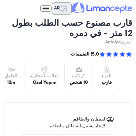
AR
قارب مصنوع حسب الطلب بطول
12 متر - في دمره
دمره
,Antalya
5.0
1
التقييمات
النوع
الركاب
العلامة التجارية
الطول
قارب
10 شخص
Özel Yapım
12m
القبطان والطاقم
الإيجار يشمل القبطان والطاقم.