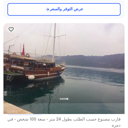
عرض التوفر والسعر
دمره, Antalya
5.0
(
1
مراجعة
)
قارب مصنوع حسب الطلب بطول 24 متر - سعة 100 شخص - في
دمره