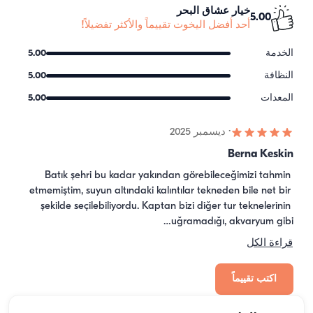
خيار عشاق البحر
5.00
أحد أفضل اليخوت تقييماً والأكثر تفضيلاً!
الخدمة
5.00
النظافة
5.00
المعدات
5.00
·
ديسمبر 2025
Berna Keskin
Batık şehri bu kadar yakından görebileceğimizi tahmin 
etmemiştim, suyun altındaki kalıntılar tekneden bile net bir 
şekilde seçilebiliyordu. Kaptan bizi diğer tur teknelerinin 
uğramadığı, akvaryum gibi…
قراءة الكل
اكتب تقييماً