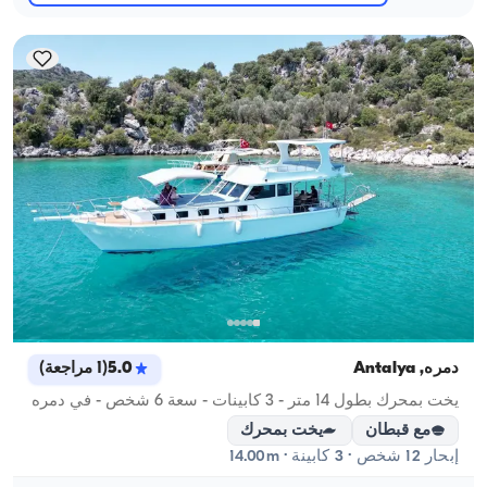
دمره, Antalya
5.0
(
1
مراجعة
)
يخت بمحرك بطول 14 متر - 3 كابينات - سعة 6 شخص - في دمره
مع قبطان
يخت بمحرك
إبحار 12 شخص · 3 كابينة · 14.00m