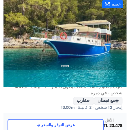
خصم 5%
دمره, Antalya
قارب جديد
قارب مصنوع حسب الطلب بطول 13 متر - 2 كابينات - سعة 4
شخص - في دمره
مع قبطان
قارب
إبحار 12 شخص · 2 كابينة · 13.00m
الأقل
عرض التوفر والسعر
23.478 TL