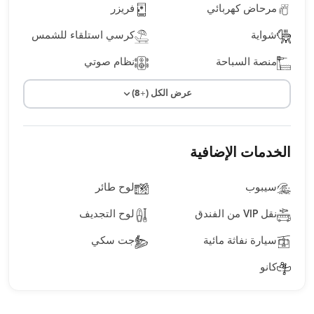
مرحاض كهربائي
فريزر
شواية
كرسي استلقاء للشمس
منصة السباحة
نظام صوتي
عرض الكل (+8)
الخدمات الإضافية
سيبوب
لوح طائر
نقل VIP من الفندق
لوح التجديف
سيارة نفاثة مائية
جت سكي
كانو