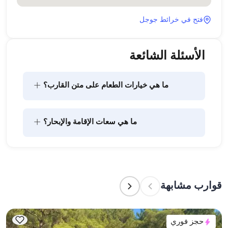
فتح في خرائط جوجل
الأسئلة الشائعة
+
ما هي خيارات الطعام على متن القارب؟
يتضمن تخطيط الطعام على متن القارب مكونين رئيسيين: 
+
ما هي سعات الإقامة والإبحار؟
شراء المؤن وإعداد الطعام. يمكن للضيوف القيام بالتسوق 
بأنفسهم أو تفويض هذه المهمة لطاقم القارب. يتولى 
الطاقم إعداد الطعام.
تشير سعة الإقامة إلى عدد الأشخاص الذين يمكن للقارب 
استضافتهم بين عشية وضحاها، بينما تشير سعة الإبحار 
إلى الحد الأقصى لعدد الركاب في الرحلات النهارية. عند 
قوارب مشابهة
التخطيط لإقامة ليلية، ضع في الاعتبار سعة الإقامة؛ أما 
للإيجارات اليومية، فتنطبق سعة الإبحار.
حجز فوري