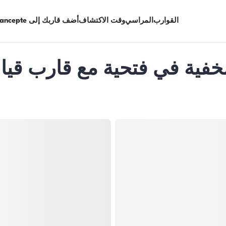
القوارب
المراسي
وقت الاكتشاف
أضف قاربك إلى Limancepte