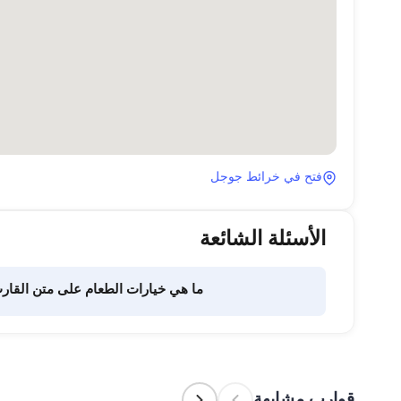
فتح في خرائط جوجل
الأسئلة الشائعة
ما هي خيارات الطعام على متن القار
تفويض هذه المهمة لطاقم القارب. يتولى الطاقم إعداد الطعام.
قوارب مشابهة