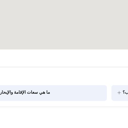
+
ب؟
ما هي سعات الإقامة والإبحار
يتضمن تخطيط الطعام على متن القارب مكونين رئيسيين: شراء 
المؤن وإعداد الطعام. يمكن للضيوف القيام بالتسوق بأنفسهم أو 
الركاب في الرحلات النهارية. عند التخطيط لإ
الاعتبار سعة الإقامة؛ أما للإيجارات اليومية، فتنطبق سعة الإبحار.