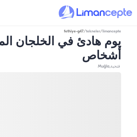
fethiye-g47
/
tekneler
/
limancepte
أشخاص
فتحية
,Muğla