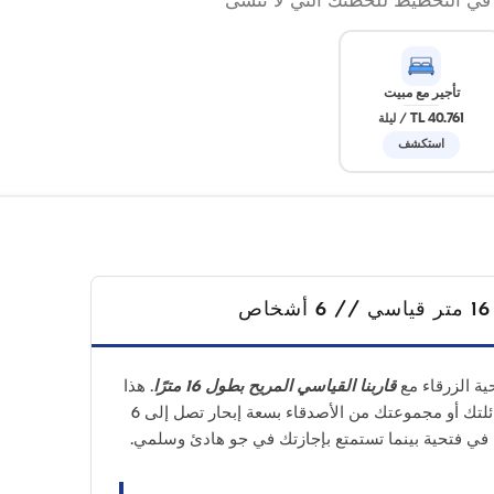
 في التخطيط للحظتك التي لا تُنسى
تأجير مع مبيت
40.761 TL
/
ليلة
استكشف
ية الزرقاء مع
قاربنا القياسي المريح بطول 16 مترًا
. هذا
القارب الأنيق ذو 3 كبائن مثالي لعائلتك أو مجموعتك من الأصدقاء بسعة إبحار تصل إلى 6
ي فتحية بينما تستمتع بإجازتك في جو هادئ وسلمي.