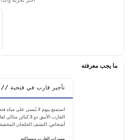
اختر تجربة وابدأ
ما يجب معرفته
تأجير قارب في فتحية // 16 متر قياسي // 6 أشخاص
استمتع بيوم لا يُنسى على مياه فتح
أشخاص. اكتشف الخلجان المخفية ف
مميزات القارب ومساكنه