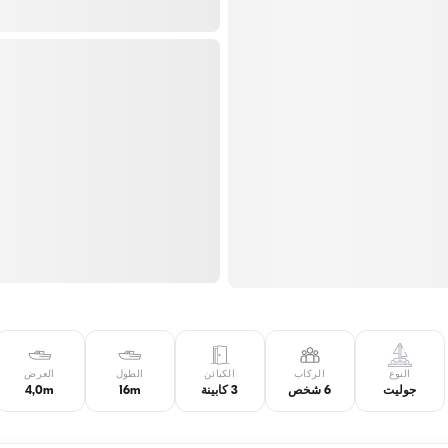
النوع
الركاب
الكبائن
الطول
العرض
جوليت
6 شخص
3 كابينة
16m
4,0m