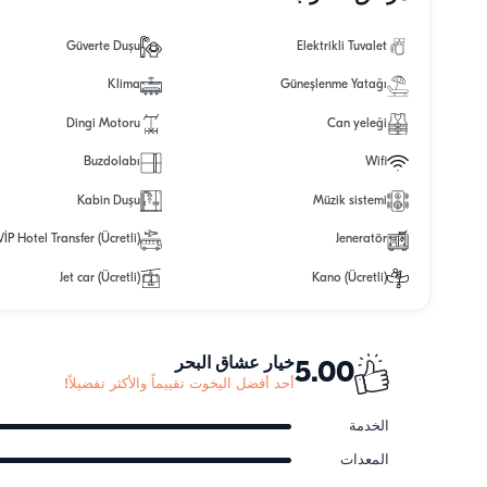
Güverte Duşu
Elektrikli Tuvalet
Klima
Güneşlenme Yatağı
Dingi Motoru
Can yeleği
Buzdolabı
Wifi
Kabin Duşu
Müzik sistemi
VİP Hotel Transfer (Ücretli)
Jeneratör
Jet car (Ücretli)
Kano (Ücretli)
خيار عشاق البحر
5.00
أحد أفضل اليخوت تقييماً والأكثر تفضيلاً!
الخدمة
المعدات