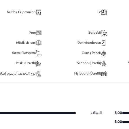
Mutfak Ekipmanları
TV
Fırın
Barbekü
Müzik sistemi
Derindondurucu
Yüzme Platformu
Güneş Paneli
Jetski (Ücretli)
Seabob (Ücretli)
Fly board (Ücretli)
لوح التجديف (برسوم إضافي
5.00
النظافة
5.00