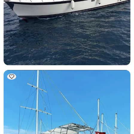
غوجك, Muğla
قارب جديد
تأجير يخت فاخر بطول 13 متر في جوجيك (5 أشخاص) | كبينتان،
غروب الشمس الفريد، رحلة بحرية زرقاء
يخت بمحرك
إبحار 5 شخص · 13.00m
الأقل
عرض التوفر والسعر
48.412 TL