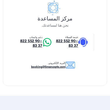
مركز المساعدة
نحن هنا لمساعدتك.
خدمة العملاء
دعم واتساب
+90 552 822
+90 552 822
37 83
37 83
البريد الإلكتروني
booking@limancepte.com