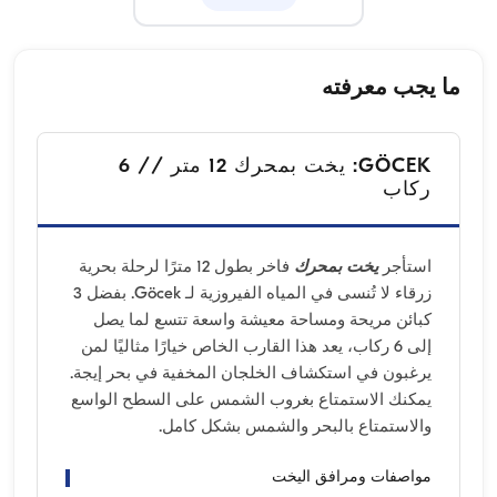
ما يجب معرفته
GÖCEK: يخت بمحرك 12 متر // 6
ركاب
استأجر
يخت بمحرك
فاخر بطول 12 مترًا لرحلة بحرية
زرقاء لا تُنسى في المياه الفيروزية لـ Göcek. بفضل 3
كبائن مريحة ومساحة معيشة واسعة تتسع لما يصل
إلى 6 ركاب، يعد هذا القارب الخاص خيارًا مثاليًا لمن
يرغبون في استكشاف الخلجان المخفية في بحر إيجة.
يمكنك الاستمتاع بغروب الشمس على السطح الواسع
والاستمتاع بالبحر والشمس بشكل كامل.
مواصفات ومرافق اليخت