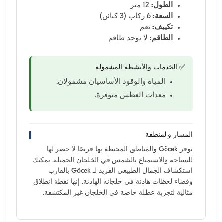
الطول:
12 متر
السعة:
6 ركاب (3 كبائن)
تكييف:
نعم
الطاقم:
لا يوجد طاقم
✅ الخدمات والأنشطة المشمولة
المياه والوقود الأساسيان مشمولان.
معدات الغطس متوفرة.
المسار والمنطقة
توفر Göcek والمناطق المحيطة بها فرصًا لا حصر لها
للسباحة والاستمتاع بالشمس في الخلجان الجميلة. يمكنك
استكشاف الجمال الطبيعي الفريد لـ Göcek بالقارب
وقضاء لحظات هادئة في خلجانه الهادئة. إنها نقطة انطلاق
مثالية لتجربة عطلة خاصة في الخلجان غير المكتشفة.