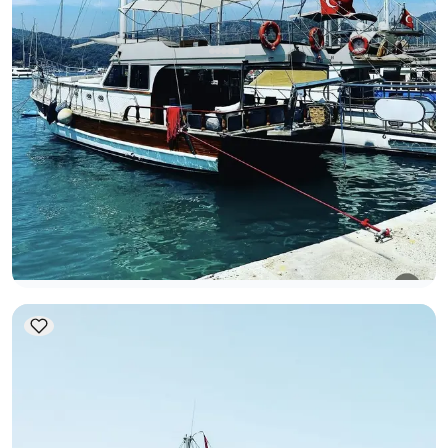
غوجك, Muğla
قارب جديد
فتح: استئجار يخت فاخر بطول 18 مترًا (6 ضيوف) | 3 كبائن،
سطح واسع، رحلة بحرية زرقاء لا تُنسى
جوليت
إبحار 6 شخص · 3 كابينة · 18.00m
عرض التوفر والسعر