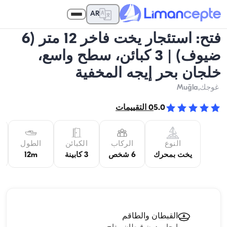
AR
فتح: استئجار يخت فاخر 12 متر (6
ضيوف) | 3 كبائن، سطح واسع،
خلجان بحر إيجه المخفية
غوجك
,Muğla
5.0
0
التقييمات
النوع
الركاب
الكبائن
الطول
يخت بمحرك
6 شخص
3 كابينة
12m
القبطان والطاقم