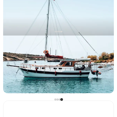
بودروم, Muğla
قارب جديد
تجربة رحلة بحرية زرقاء لا تُنسى لـ 12 شخصًا على متن غوليت
فاخر في بودروم
جوليت
إبحار 12 شخص
الأقل
عرض التوفر والسعر
6.619 TL