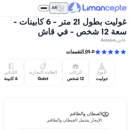
AR
غوليت بطول 21 متر - 6 كابينات -
سعة 12 شخص - في قاش
قاش
,Antalya
5.0
0
التقييمات
النوع
الركاب
العلامة التجارية
الكبائن
جوليت
12 شخص
Gulet
6 كابينة
القبطان والطاقم
الإيجار يشمل القبطان والطاقم.