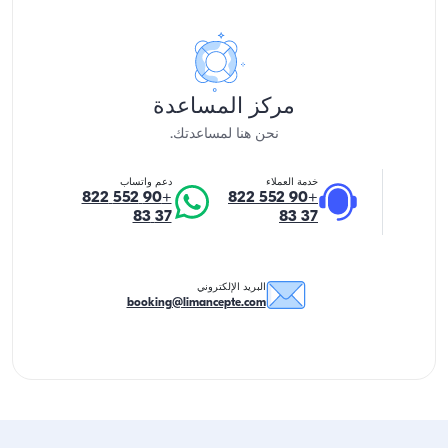
مركز المساعدة
نحن هنا لمساعدتك.
خدمة العملاء
دعم واتساب
+90 552 822
+90 552 822
37 83
37 83
البريد الإلكتروني
booking@limancepte.com