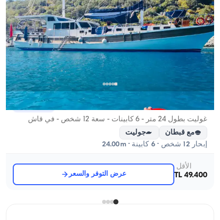
قاش, Antalya
قارب جديد
غوليت بطول 24 متر - 6 كابينات - سعة 12 شخص - في قاش
مع قبطان
جوليت
إبحار 12 شخص · 6 كابينة · 24.00m
الأقل
عرض التوفر والسعر
49.400 TL