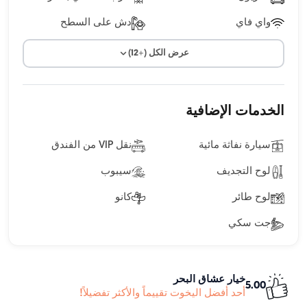
واي فاي
دش على السطح
عرض الكل (+12)
الخدمات الإضافية
سيارة نفاثة مائية
نقل VIP من الفندق
لوح التجديف
سيبوب
لوح طائر
كانو
جت سكي
خيار عشاق البحر
5.00
أحد أفضل اليخوت تقييماً والأكثر تفضيلاً!