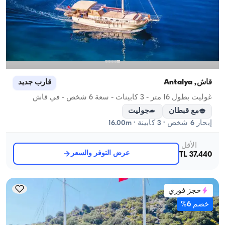
قاش, Antalya
قارب جديد
غوليت بطول 16 متر - 3 كابينات - سعة 6 شخص - في قاش
مع قبطان
جوليت
إبحار 6 شخص · 3 كابينة · 16.00m
الأقل
عرض التوفر والسعر
37.440 TL
حجز فوري
خصم 6%