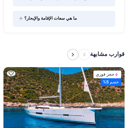
يتضمن تخطيط الطعام على متن القارب مكونين رئيسيين: 
+
ما هي سعات الإقامة والإبحار؟
شراء المؤن وإعداد الطعام. يمكن للضيوف القيام بالتسوق 
بأنفسهم أو تفويض هذه المهمة لطاقم القارب. يتولى 
الطاقم إعداد الطعام.
تشير سعة الإقامة إلى عدد الأشخاص الذين يمكن للقارب 
استضافتهم بين عشية وضحاها، بينما تشير سعة الإبحار 
إلى الحد الأقصى لعدد الركاب في الرحلات النهارية. عند 
قوارب مشابهة
التخطيط لإقامة ليلية، ضع في الاعتبار سعة الإقامة؛ أما 
للإيجارات اليومية، فتنطبق سعة الإبحار.
حجز فوري
خصم 5%