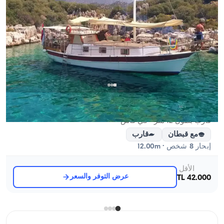
قاش, Antalya
5.0
(
1
مراجعة
)
قارب بطول 12 متر - في قاش
مع قبطان
قارب
إبحار 8 شخص · 12.00m
الأقل
عرض التوفر والسعر
42.000 TL