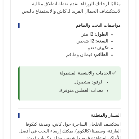
مثاليًا لرحلتك الزرقاء. نقدم نقطة انطلاق مثالية
لاستكشاف الجمال الفريد لـ كاش والاستمتاع بالبحر.
مواصفات اليخت والطاقم
الطول:
12 متر
السعة:
12 شخص
تكييف:
نعم
الطاقم:
قبطان وطاقم
✅ الخدمات والأنشطة المشمولة
الوقود مشمول.
معدات الغطس متوفرة.
المسار والمنطقة
استكشف الخلجان الساحرة حول كاش، ومدينة كيكوفا
الغارقة، وسيمينا (كالكوي). يمكنك إرساء اليخت في أفضل
الأماكن لمشاهدة غروب الشمس وخلق ذكريات فريدة.