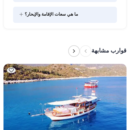
يتضمن تخطيط الطعام على متن القارب مكونين رئيسيين: 
+
ما هي سعات الإقامة والإبحار؟
شراء المؤن وإعداد الطعام. يمكن للضيوف القيام بالتسوق 
بأنفسهم أو تفويض هذه المهمة لطاقم القارب. يتولى 
الطاقم إعداد الطعام.
تشير سعة الإقامة إلى عدد الأشخاص الذين يمكن للقارب 
استضافتهم بين عشية وضحاها، بينما تشير سعة الإبحار 
إلى الحد الأقصى لعدد الركاب في الرحلات النهارية. عند 
قوارب مشابهة
التخطيط لإقامة ليلية، ضع في الاعتبار سعة الإقامة؛ أما 
للإيجارات اليومية، فتنطبق سعة الإبحار.