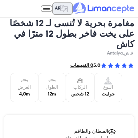
AR
مغامرة بحرية لا تُنسى لـ 12 شخصًا
على يخت فاخر بطول 12 مترًا في
كاش
قاش
,Antalya
5.0
0
التقييمات
النوع
الركاب
الطول
العرض
جوليت
12 شخص
12m
4,0m
القبطان والطاقم