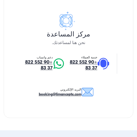
مركز المساعدة
نحن هنا لمساعدتك.
خدمة العملاء
دعم واتساب
+90 552 822
+90 552 822
37 83
37 83
البريد الإلكتروني
booking@limancepte.com