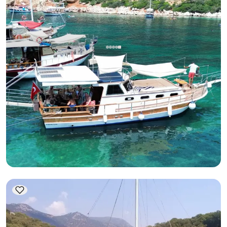
قاش, Antalya
قارب جديد
رحلة بحرية لا تُنسى على متن يخت فاخر بطول 12 مترًا في كاش
لـ 12 شخصًا: 5 جزر، كيكوفا وحزم خاصة
قارب
إبحار 12 شخص · 12.00m
الأقل
عرض التوفر والسعر
53.200 TL