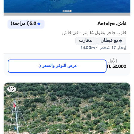
قاش, Antalya
5.0
(
1
مراجعة
)
قارب فاخر بطول 14 متر - في قاش
مع قبطان
قارب
إبحار 17 شخص · 14.00m
الأقل
عرض التوفر والسعر
52.000 TL