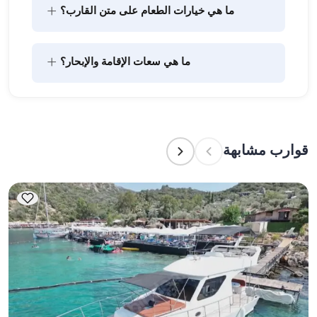
+
ما هي خيارات الطعام على متن القارب؟
يتضمن تخطيط الطعام على متن القارب مكونين رئيسيين: 
+
ما هي سعات الإقامة والإبحار؟
شراء المؤن وإعداد الطعام. يمكن للضيوف القيام بالتسوق 
بأنفسهم أو تفويض هذه المهمة لطاقم القارب. يتولى 
الطاقم إعداد الطعام.
تشير سعة الإقامة إلى عدد الأشخاص الذين يمكن للقارب 
استضافتهم بين عشية وضحاها، بينما تشير سعة الإبحار 
إلى الحد الأقصى لعدد الركاب في الرحلات النهارية. عند 
قوارب مشابهة
التخطيط لإقامة ليلية، ضع في الاعتبار سعة الإقامة؛ أما 
للإيجارات اليومية، فتنطبق سعة الإبحار.