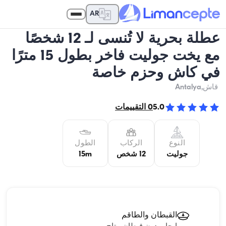
AR
عطلة بحرية لا تُنسى لـ 12 شخصًا
مع يخت جوليت فاخر بطول 15 مترًا
في كاش وحزم خاصة
قاش
,Antalya
5.0
0
التقييمات
النوع
الركاب
الطول
جوليت
12 شخص
15m
القبطان والطاقم