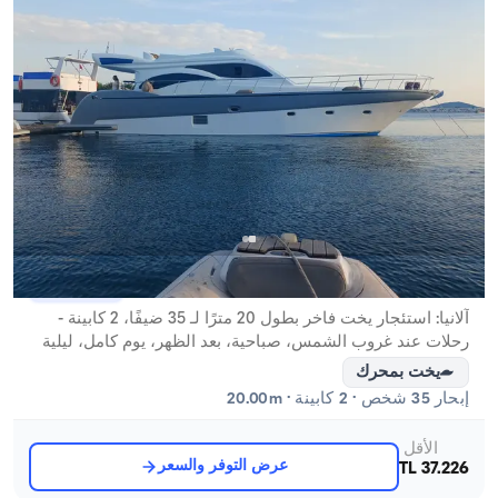
ألانيا, Antalya
قارب جديد
آلانيا: استئجار يخت فاخر بطول 20 مترًا لـ 35 ضيفًا، 2 كابينة -
رحلات عند غروب الشمس، صباحية، بعد الظهر، يوم كامل، ليلية
وفعاليات خاصة
يخت بمحرك
إبحار 35 شخص · 2 كابينة · 20.00m
الأقل
عرض التوفر والسعر
37.226 TL