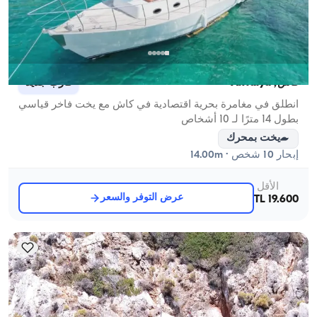
قاش, Antalya
قارب جديد
انطلق في مغامرة بحرية اقتصادية في كاش مع يخت فاخر قياسي
بطول 14 مترًا لـ 10 أشخاص
يخت بمحرك
إبحار 10 شخص · 14.00m
الأقل
عرض التوفر والسعر
19.600 TL