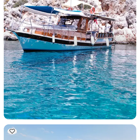
قاش, Antalya
قارب جديد
عطلة بحرية لا تُنسى لـ 8 أشخاص على متن يخت فاخر بطول 12
مترًا في كاش
جوليت
إبحار 8 شخص · 12.00m
عرض التوفر والسعر