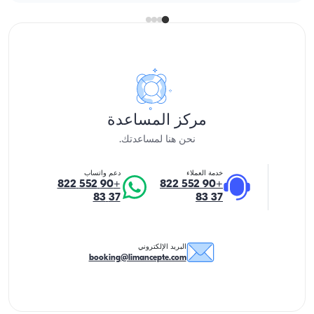
مركز المساعدة
نحن هنا لمساعدتك.
خدمة العملاء
دعم واتساب
+90 552 822
+90 552 822
37 83
37 83
البريد الإلكتروني
booking@limancepte.com