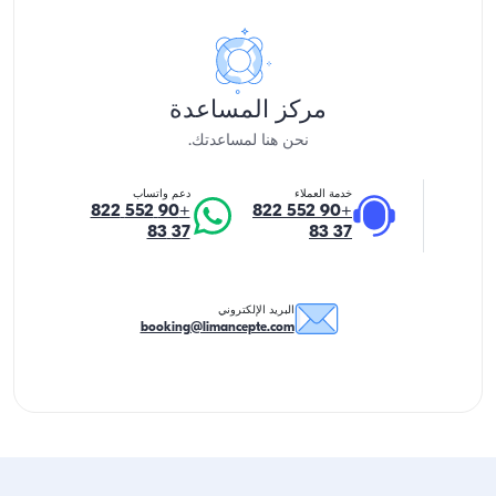
مركز المساعدة
نحن هنا لمساعدتك.
خدمة العملاء
دعم واتساب
+90 552 822
+90 552 822
37 83
37 83
البريد الإلكتروني
booking@limancepte.com