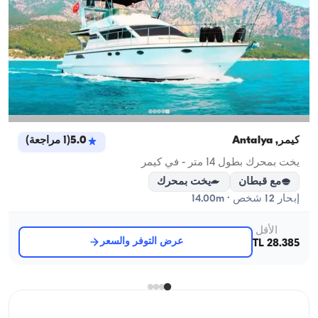
كيمر, Antalya
5.0
(
1
مراجعة
)
يخت بمحرك بطول 14 متر - في كيمر
مع قبطان
يخت بمحرك
إبحار 12 شخص · 14.00m
الأقل
عرض التوفر والسعر
28.385 TL