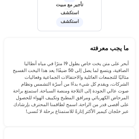
تأجير مع مبيت
استكشف
استكشف
ما يجب معرفته
أبحر على متن يخت خاص بطول 19 مترًا في مياه أنطاليا
الصافية، ويتسع لما يصل إلى 50 ضيفًا! يعد هذا اليخت الفسيح
مثاليًا للتجمعات العائلية والاحتفالات الجماعية وفعاليات
الشركات، ويقدم كل شيء بدءًا من أسرّة التشمس ونظام
صوت عالي الجودة إلى الثلاجة ومنصة السباحة. استمتع براحة
المرحاض الكهربائي ومرافق المطبخ وتكييف الهواء للحصول
على أقصى قدر من الراحة. اسمح لطاقمنا المحترف بإرشادك
عبر خلجان كيمير الأكثر إثارةً للاستمتاع برحلة لا تُنسى!