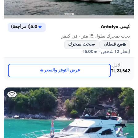
كيمر, Antalya
5.0
(
1
مراجعة
)
يخت بمحرك بطول 15 متر - في كيمر
مع قبطان
يخت بمحرك
إبحار 12 شخص · 15.00m
الأقل
عرض التوفر والسعر
31.542 TL