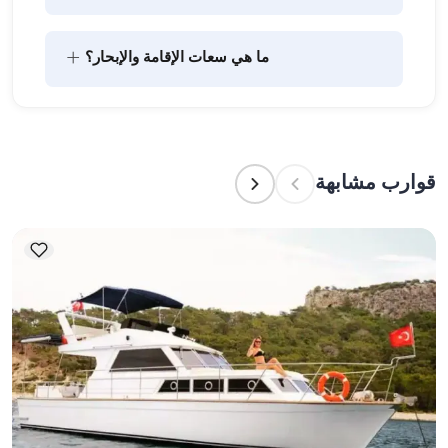
يتضمن تخطيط الطعام على متن القارب مكونين رئيسيين: 
+
ما هي سعات الإقامة والإبحار؟
شراء المؤن وإعداد الطعام. يمكن للضيوف القيام بالتسوق 
بأنفسهم أو تفويض هذه المهمة لطاقم القارب. يتولى 
الطاقم إعداد الطعام.
تشير سعة الإقامة إلى عدد الأشخاص الذين يمكن للقارب 
استضافتهم بين عشية وضحاها، بينما تشير سعة الإبحار 
إلى الحد الأقصى لعدد الركاب في الرحلات النهارية. عند 
قوارب مشابهة
التخطيط لإقامة ليلية، ضع في الاعتبار سعة الإقامة؛ أما 
للإيجارات اليومية، فتنطبق سعة الإبحار.