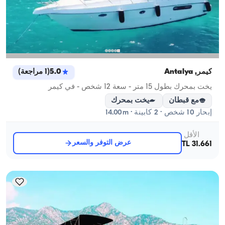
كيمر, Antalya
5.0
(
1
مراجعة
)
يخت بمحرك بطول 15 متر - سعة 12 شخص - في كيمر
مع قبطان
يخت بمحرك
إبحار 10 شخص · 2 كابينة · 14.00m
الأقل
عرض التوفر والسعر
31.661 TL