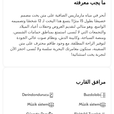
ما يجب معرفته
أبحر في مياه مارماريس الصافية على متن يخت مصمم
خصيصًا بطول 15 مترًا! يتسع هذا اليخت لـ 12 شخصًا وتصميمه
الواسع، وهو مثالي لتقديم العروض وحفلات أعياد الميلاد
والتجمعات التي لا تُنسى. استمتع بمناطق حمامات الشمس،
ومنصة السباحة، وكابينة الدش، ونظام صوت عالي الجودة
لتوفير الراحة المطلقة. مع وجود طاقم محترف على متن
السفينة، ستكون مغامرتك البحرية سلسة ولا تُنسى. احجز الآن
لتجربة يخت استثنائية!
مرافق القارب
Derindondurucu
Buzdolabı
Müzik sistemi
Müzik sistemi