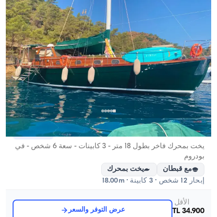
مرمريس, Muğla
قارب جديد
يخت بمحرك فاخر بطول 18 متر - 3 كابينات - سعة 6 شخص - في
بودروم
مع قبطان
يخت بمحرك
إبحار 12 شخص · 3 كابينة · 18.00m
الأقل
عرض التوفر والسعر
34.900 TL