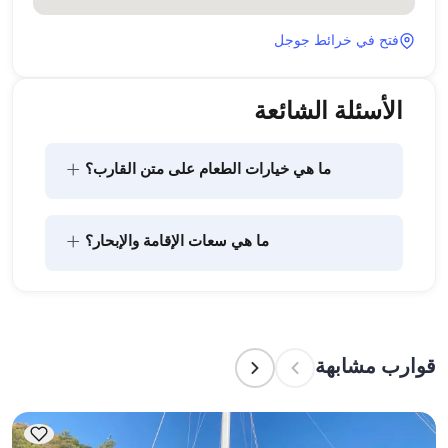
فتح في خرائط جوجل
الأسئلة الشائعة
+
ما هي خيارات الطعام على متن القارب؟
يتضمن تخطيط الطعام على متن القارب مكونين رئيسيين: 
+
ما هي سعات الإقامة والإبحار؟
شراء المؤن وإعداد الطعام. يمكن للضيوف القيام بالتسوق 
بأنفسهم أو تفويض هذه المهمة لطاقم القارب. يتولى 
الطاقم إعداد الطعام.
تشير سعة الإقامة إلى عدد الأشخاص الذين يمكن للقارب 
استضافتهم بين عشية وضحاها، بينما تشير سعة الإبحار 
إلى الحد الأقصى لعدد الركاب في الرحلات النهارية. عند 
قوارب مشابهة
التخطيط لإقامة ليلية، ضع في الاعتبار سعة الإقامة؛ أما 
للإيجارات اليومية، فتنطبق سعة الإبحار.