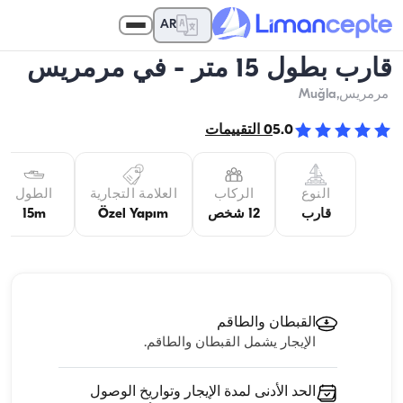
AR
قارب بطول 15 متر - في مرمريس
مرمريس
,Muğla
5.0
0
التقييمات
النوع
الركاب
العلامة التجارية
الطول
قارب
12 شخص
Özel Yapım
15m
القبطان والطاقم
الإيجار يشمل القبطان والطاقم.
الحد الأدنى لمدة الإيجار وتواريخ الوصول