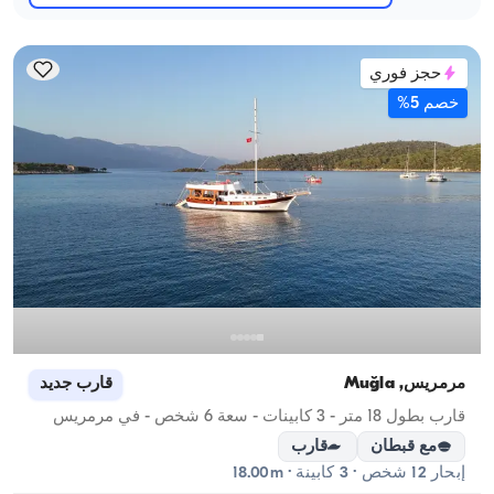
حجز فوري
خصم 5%
مرمريس, Muğla
قارب جديد
قارب بطول 18 متر - 3 كابينات - سعة 6 شخص - في مرمريس
مع قبطان
قارب
إبحار 12 شخص · 3 كابينة · 18.00m