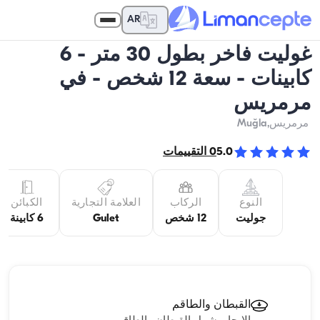
AR
غوليت فاخر بطول 30 متر - 6
كابينات - سعة 12 شخص - في
مرمريس
مرمريس
,Muğla
5.0
0
التقييمات
النوع
الركاب
العلامة التجارية
الكبائن
جوليت
12 شخص
Gulet
6 كابينة
القبطان والطاقم