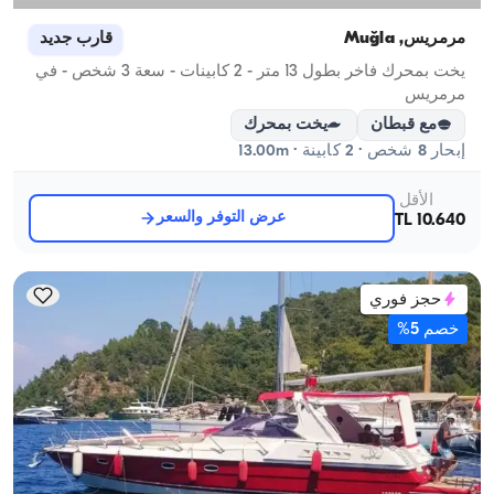
مرمريس, Muğla
قارب جديد
يخت بمحرك فاخر بطول 13 متر - 2 كابينات - سعة 3 شخص - في
مرمريس
مع قبطان
يخت بمحرك
إبحار 8 شخص · 2 كابينة · 13.00m
الأقل
عرض التوفر والسعر
10.640 TL
حجز فوري
خصم 5%