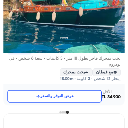
مرمريس, Muğla
قارب جديد
يخت بمحرك فاخر بطول 18 متر - 3 كابينات - سعة 6 شخص - في
بودروم
مع قبطان
يخت بمحرك
إبحار 12 شخص · 3 كابينة · 18.00m
الأقل
عرض التوفر والسعر
34.900 TL