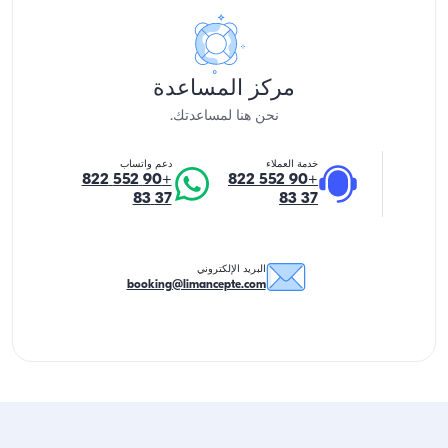
مركز المساعدة
نحن هنا لمساعدتك.
خدمة العملاء
دعم واتساب
+90 552 822
+90 552 822
37 83
37 83
البريد الإلكتروني
booking@limancepte.com