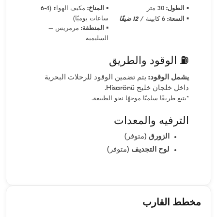
▪
▪
الطول:
30 متر
المناخ:
مكيف الهواء (4-6
▪
ساعات يوميًا)
السعة:
6 كابينة /
12 ضيفًا
▪
المنطقة:
مرمريس –
السليمية
⛽ الوقود والطريق
يشمل الوقود:
يتم تضمين الوقود للرحلات البحرية
داخل خلجان خليج Hisarönü.
*يتبع طريقًا سلميًا موجهًا نحو الطبيعة.
الترفيه والمعدات
الزورق
(متوفر)
لوح التجديف
(متوفر)
مخطط القارب