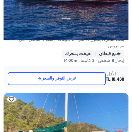
مرمريس, Muğla
قارب جديد
يخت بمحرك بطول 14 متر - 2 كابينات - سعة 4 شخص - في
مرمريس
مع قبطان
يخت بمحرك
إبحار 8 شخص · 2 كابينة · 14.00m
الأقل
عرض التوفر والسعر
18.438 TL