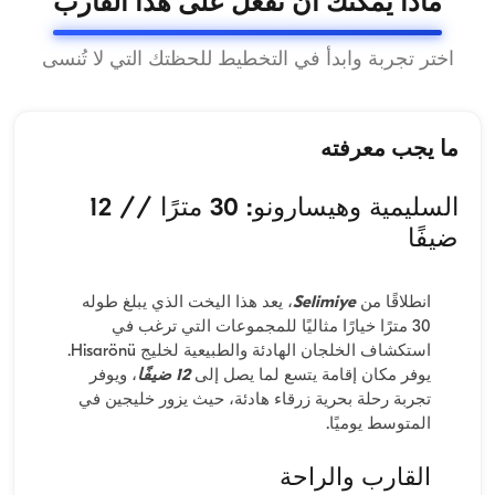
ماذا يمكنك أن تفعل على هذا القارب
اختر تجربة وابدأ في التخطيط للحظتك التي لا تُنسى
ما يجب معرفته
السليمية وهيسارونو: 30 مترًا // 12
ضيفًا
انطلاقًا من
Selimiye
، يعد هذا اليخت الذي يبلغ طوله
30 مترًا خيارًا مثاليًا للمجموعات التي ترغب في
استكشاف الخلجان الهادئة والطبيعية لخليج Hisarönü.
يوفر مكان إقامة يتسع لما يصل إلى
12 ضيفًا
، ويوفر
تجربة رحلة بحرية زرقاء هادئة، حيث يزور خليجين في
المتوسط ​​يوميًا.
القارب والراحة