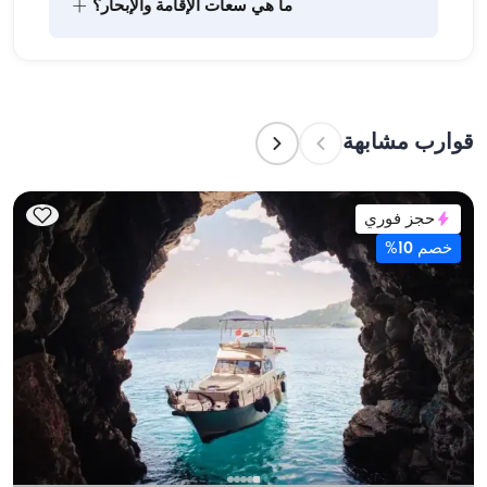
+
ما هي سعات الإقامة والإبحار؟
شراء المؤن وإعداد الطعام. يمكن للضيوف القيام بالتسوق 
بأنفسهم أو تفويض هذه المهمة لطاقم القارب. يتولى 
الطاقم إعداد الطعام.
تشير سعة الإقامة إلى عدد الأشخاص الذين يمكن للقارب 
استضافتهم بين عشية وضحاها، بينما تشير سعة الإبحار 
إلى الحد الأقصى لعدد الركاب في الرحلات النهارية. عند 
قوارب مشابهة
التخطيط لإقامة ليلية، ضع في الاعتبار سعة الإقامة؛ أما 
للإيجارات اليومية، فتنطبق سعة الإبحار.
حجز فوري
خصم 10%