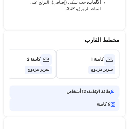
الألعاب:
جت سكي (إضافي)، التزلج على
الماء، الزورق، SUP.
مخطط القارب
كابينة 1
كابينة 2
سرير مزدوج
سرير مزدوج
طاقة الإقامة: 12 أشخاص
6
كابينة