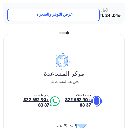
الأقل
عرض التوفر والسعر
241.046 TL
TL
مركز المساعدة
نحن هنا لمساعدتك.
خدمة العملاء
دعم واتساب
+90 552 822
+90 552 822
37 83
37 83
البريد الإلكتروني