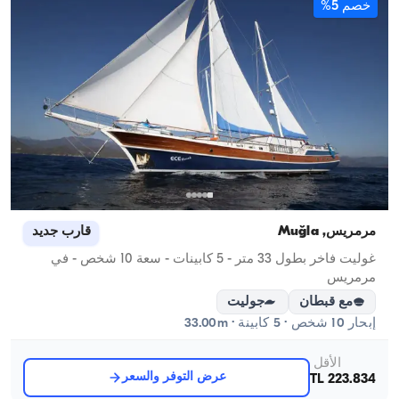
خصم 5%
خ
مرمريس, Muğla
قارب جديد
مر
غوليت فاخر بطول 33 متر - 5 كابينات - سعة 10 شخص - في
مرمريس
م
مع قبطان
جوليت
إبحار 10 شخص · 5 كابينة · 33.00m
إبحار 14
الأقل
عرض التوفر والسعر
223.834 TL
TL