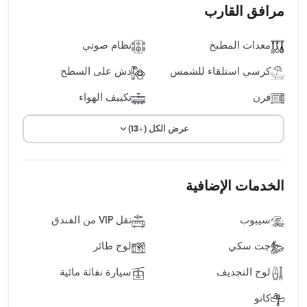
مرافق القارب
معدات المطبخ
نظام صوتي
كرسي استلقاء للشمس
دش على السطح
فرن
تكييف الهواء
عرض الكل (+13)
الخدمات الإضافية
سيبوب
نقل VIP من الفندق
جت سكي
لوح طائر
لوح التجديف
سيارة نفاثة مائية
كانو