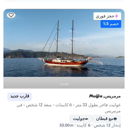
حجز فوري
خصم 5%
مرمريس, Muğla
قارب جديد
مر
غوليت فاخر بطول 33 متر - 6 كابينات - سعة 12 شخص - في
مرمريس
ما
مع قبطان
جوليت
إبحار 12 شخص · 6 كابينة · 33.00m
إبحار 7 