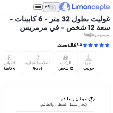
AR
غوليت بطول 32 متر - 6 كابينات -
سعة 12 شخص - في مرمريس
مرمريس
,Muğla
5.0
0
التقييمات
النوع
الركاب
العلامة التجارية
الكبائن
جوليت
12 شخص
Gulet
6 كابينة
القبطان والطاقم
الإيجار يشمل القبطان والطاقم.