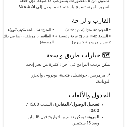
المكون من 6 مقصورات يستوعب 12 ضيفًا، فإن خطة
السرير المرنة تسمح باستضافة ما يصل إلى
14 شخصًا
.
القارب والراحة
▪
▪
الحجم:
32 مترًا (تجديد 2022)
المناخ:
24 ساعة
مكيف الهواء
▪
▪
السعة:
12-14 فرد (2 غرفة رئيسية +
الطاقم:
5 موظفين (بما في ذلك
2 سرير مزدوج + 2 سرير)
المضيفة)
🗺️ خيارات طريق واسعة
يمكن ترتيب البرامج في أجزاء كثيرة من بحر إيجه:
📍 مرمريس، جوتشيك، فتحية، بودروم، والجزر
اليونانية.
الجدول والألعاب
تسجيل الوصول/المغادرة:
السبت 15:00 /
10:00
المرونة:
يمكن تقسيم التواريخ قبل 15 مايو
وبعد 15 سبتمبر.