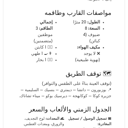
مواصفات القارب وطاقمه
الطول:
20 مترًا
إجمالي
السعة:
8
الطاقم:
3
ضيوف (4
موظفين
كبائن)
(متضمنين)
مكيف الهواء:
👨‍✈️ 1 كابتن
❌ لا يوجد
👨‍🍳 1 طهي
(تهوية طبيعية)
🧑‍✈️ 1 بحار
🗺️ توقف الطريق
(توقف العينة بناءً على الطقس والتوافر)
📍 بوزبورون – داتشا – ديمتري – بنسيك – السليمية –
جزيرة كوكا – كوكابهجة – ديرسيك بوكو – ميناء تشاناك.
الجدول الزمني والألعاب والسعر
📅 تسجيل الوصول / تسجيل
🌊 المعدات:
لوح التجديف،
المغادرة:
والزورق، ومعدات الغطس.