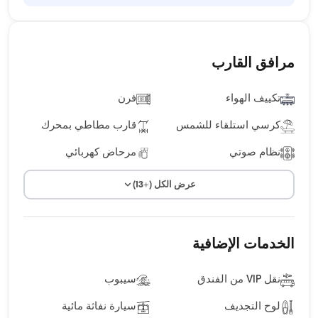
مرافق القارب
تكييف الهواء
فرن
كرسي استلقاء للشمس
قارب مطاطي بمحرك
نظام صوتي
مرحاض كهربائي
عرض الكل (+13)
الخدمات الإضافية
نقل VIP من الفندق
سيبوب
لوح التجديف
سيارة نفاثة مائية