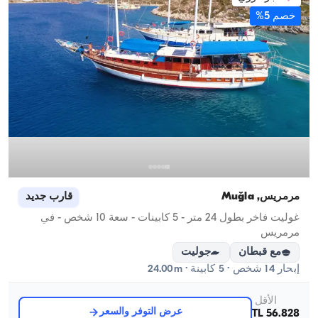
خصم 5%
مرمريس, Muğla
قارب جديد
غوليت فاخر بطول 24 متر - 5 كابينات - سعة 10 شخص - في
مرمريس
مع قبطان
جوليت
إبحار 14 شخص · 5 كابينة · 24.00m
الأقل
عرض التوفر والسعر
56.828 TL