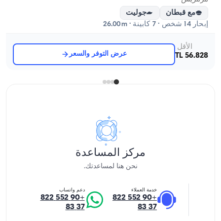
مع قبطان
جوليت
إبحار 14 شخص · 7 كابينة · 26.00m
الأقل
عرض التوفر والسعر
56.828 TL
مركز المساعدة
نحن هنا لمساعدتك.
خدمة العملاء
دعم واتساب
+90 552 822
+90 552 822
37 83
37 83