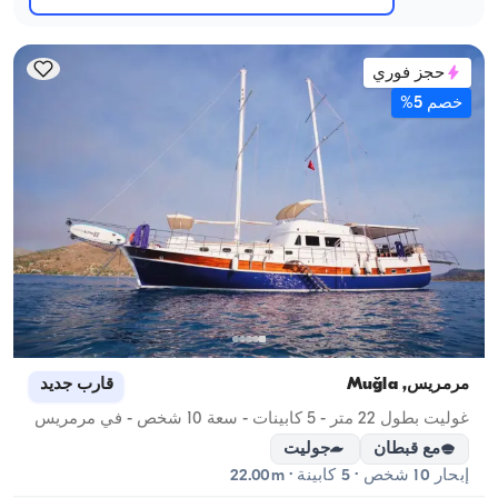
حجز فوري
خصم 5%
مرمريس, Muğla
قارب جديد
غوليت بطول 22 متر - 5 كابينات - سعة 10 شخص - في مرمريس
مع قبطان
جوليت
إبحار 10 شخص · 5 كابينة · 22.00m