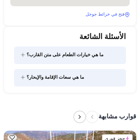
فتح في خرائط جوجل
الأسئلة الشائعة
+
ما هي خيارات الطعام على متن القارب؟
يتضمن تخطيط الطعام على متن القارب مكونين رئيسيين: 
+
ما هي سعات الإقامة والإبحار؟
شراء المؤن وإعداد الطعام. يمكن للضيوف القيام بالتسوق 
بأنفسهم أو تفويض هذه المهمة لطاقم القارب. يتولى 
الطاقم إعداد الطعام.
تشير سعة الإقامة إلى عدد الأشخاص الذين يمكن للقارب 
استضافتهم بين عشية وضحاها، بينما تشير سعة الإبحار 
إلى الحد الأقصى لعدد الركاب في الرحلات النهارية. عند 
قوارب مشابهة
التخطيط لإقامة ليلية، ضع في الاعتبار سعة الإقامة؛ أما 
للإيجارات اليومية، فتنطبق سعة الإبحار.
حجز فوري