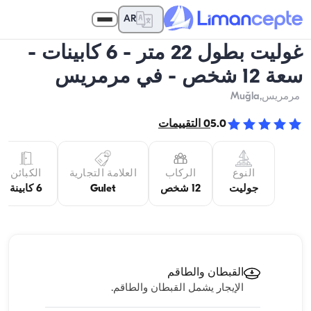
AR
غوليت بطول 22 متر - 6 كابينات -
سعة 12 شخص - في مرمريس
مرمريس
,Muğla
5.0
0
التقييمات
النوع
الركاب
العلامة التجارية
الكبائن
جوليت
12 شخص
Gulet
6 كابينة
القبطان والطاقم
الإيجار يشمل القبطان والطاقم.