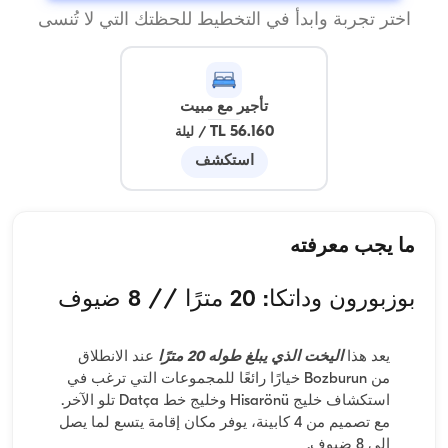
اختر تجربة وابدأ في التخطيط للحظتك التي لا تُنسى
تأجير مع مبيت
56.160 TL
/
ليلة
استكشف
ما يجب معرفته
بوزبورون وداتكا: 20 مترًا // 8 ضيوف
يعد هذا
اليخت الذي يبلغ طوله 20 مترًا
عند الانطلاق
من Bozburun خيارًا رائعًا للمجموعات التي ترغب في
استكشاف خليج Hisarönü وخليج خط Datça تلو الآخر.
مع تصميم من 4 كابينة، يوفر مكان إقامة يتسع لما يصل
إلى 8 ضيوف.