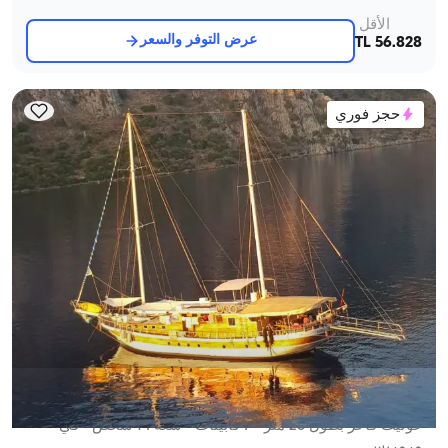
الأقل
عرض التوفر والسعر
56.828 TL
حجز فوري
مرمريس, Muğla
قارب جديد
غوليت فاخر بطول 26 متر - 7 كابينات - سعة 14 شخص - في
مرمريس