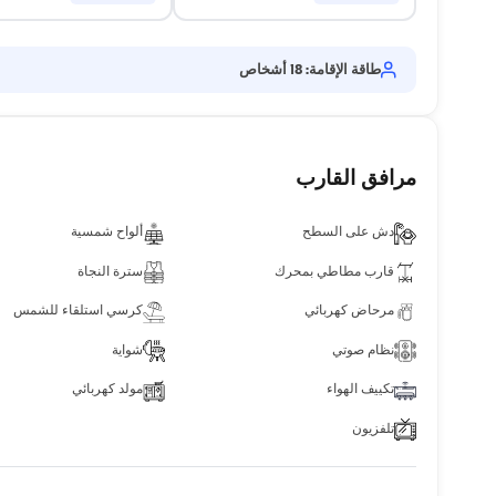
طاقة الإقامة: 18 أشخاص
مرافق القارب
دش على السطح
ألواح شمسية
قارب مطاطي بمحرك
سترة النجاة
مرحاض كهربائي
كرسي استلقاء للشمس
نظام صوتي
شواية
تكييف الهواء
مولد كهربائي
تلفزيون