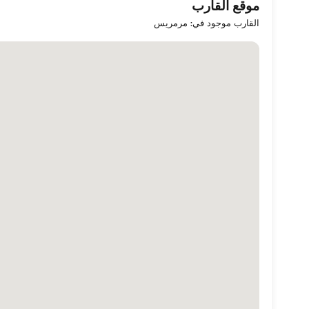
موقع القارب
القارب موجود في: مرمريس