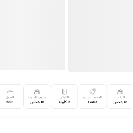
الركاب
العلامة التجارية
الكبائن
ضيوف المبيت
الطول
18 شخص
Gulet
9 كابينة
18 شخص
28m