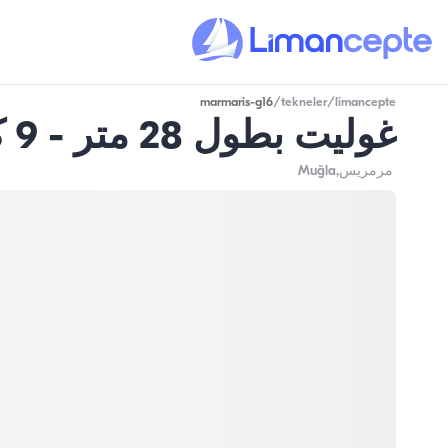
marmaris-g16
/
tekneler
/
limancepte
غوليت بطول 28 متر - 9 كابينات - سعة 18 شخص - في مرمريس
مرمريس
,Muğla