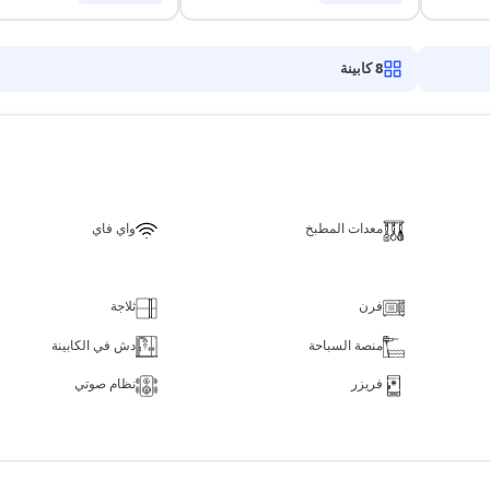
8
كابينة
معدات المطبخ
واي فاي
فرن
ثلاجة
منصة السباحة
دش في الكابينة
فريزر
نظام صوتي