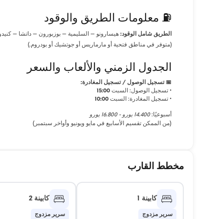
⛽ معلومات الطريق والوقود
الطريق شامل الوقود:
هيسارونو – السليمية – بوزبورون – داتشا – كنيد
(متوفر في مناطق فتحية أو مارماريس أو جوتشيك أو بودروم.)
الجدول الزمني والألعاب والسعر
📅 تسجيل الوصول / تسجيل المغادرة:
• تسجيل الوصول:
السبت
15:00
• تسجيل المغادرة:
السبت
10:00
أسبوعيًا:
14.400 يورو - 16.800 يورو
(من الممكن تقسيم الأسابيع في مايو ويونيو وأواخر سبتمبر)
مخطط القارب
كابينة 1
كابينة 2
سرير مزدوج
سرير مزدوج