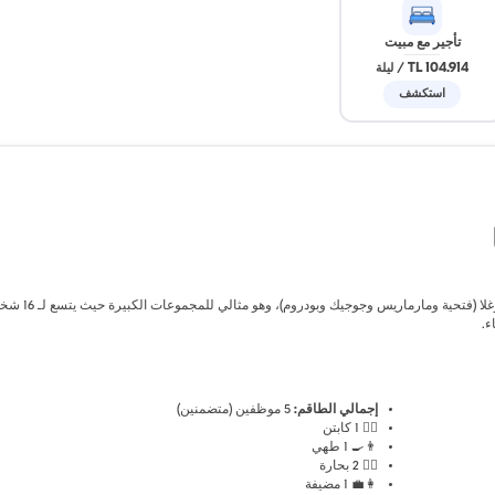
تأجير مع مبيت
104.914 TL
/
ليلة
استكشف
يتمتع هذا القارب الذي يبلغ طوله 28 مترًا بموقع مرن على طول سواحل موغلا (فتحية ومارماري
ء.
إجمالي الطاقم:
5 موظفين (متضمنين)
👨‍✈️ 1 كابتن
👨‍🍳 1 طهي
🧑‍✈️ 2 بحارة
👩‍💼 1 مضيفة