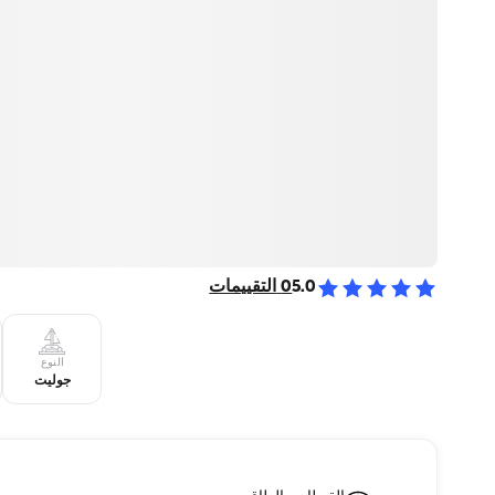
5.0
0
التقييمات
النوع
جوليت