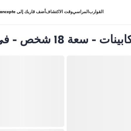
القوارب
المراسي
وقت الاكتشاف
أضف قاربك إلى Limancepte