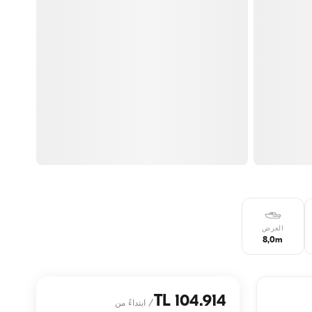
العرض
8,0m
104.914 TL
/
ابتداءً من