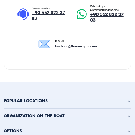
WhatsApp-
Kundenservice
Unterstuetzungshotline
+90 552 822 37
+90 552 822 37
83
83
E-Mail
booking@limancepte.com
POPULAR LOCATIONS
Yachtcharter Antalya
ORGANIZATION ON THE BOAT
Yachtcharter Alanya
Yachtcharter Kemer
Geburtstagsfeier auf der Jacht
OPTIONS
Yachtcharter Kaş