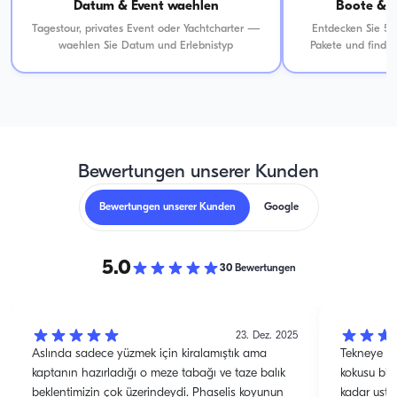
Datum & Event waehlen
Boote & P
Tagestour, privates Event oder Yachtcharter —
Entdecken Sie 50
waehlen Sie Datum und Erlebnistyp
Pakete und finden
Bewertungen unserer Kunden
Bewertungen unserer Kunden
Google
5.0
30
Bewertungen
23. Dez. 2025
Aslında sadece yüzmek için kiralamıştık ama
Tekneye ad
kaptanın hazırladığı o meze tabağı ve taze balık
kokusu bizi
beklentimizin çok üzerindeydi. Phaselis koyunun
kadar ustac