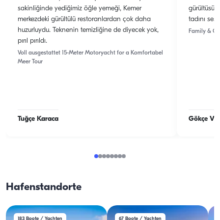
sakinliğinde yediğimiz öğle yemeği, Kemer
gürültüsü
merkezdeki gürültülü restoranlardan çok daha
tadını sessi
huzurluydu. Teknenin temizliğine de diyecek yok,
Family & Gr
pırıl pırıldı.
Voll ausgestattet 15-Meter Motoryacht for a Komfortabel
Meer Tour
Tuğçe Karaca
Gökçe Vur
Hafenstandorte
183
Boote / Yachten
67
Boote / Yachten