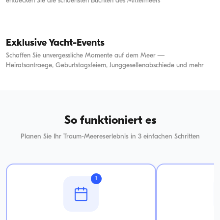
entdecken Sie die schoensten Buchten des Mittelmeers
Morgentour
Sonnenuntergangstour
Exklusive Yacht-Events
Schaffen Sie unvergessliche Momente auf dem Meer —
Heiratsantraege, Geburtstagsfeiern, Junggesellenabschiede und mehr
Heiratsantrag auf der Jacht
Geburtstag auf der Jacht
354
+
Boote
356
+
Boote
So funktioniert es
Planen Sie Ihr Traum-Meereserlebnis in 3 einfachen Schritten
1