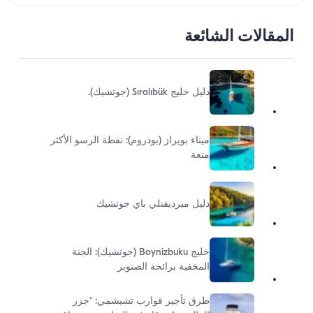
المقالات الشائعة
دليل خليج Sıralıbük (جوتشيك).
ميناء بويراز (بودروم): نقطة الرسو الأكثر
متعة
دليل ميرديفنلي باي جوتشيك
خليج Boynizbuku (جوتشيك): الجنة
المخفية برائحة الصنوبر
طرق تأجير قوارب تشيشمي: "جزر