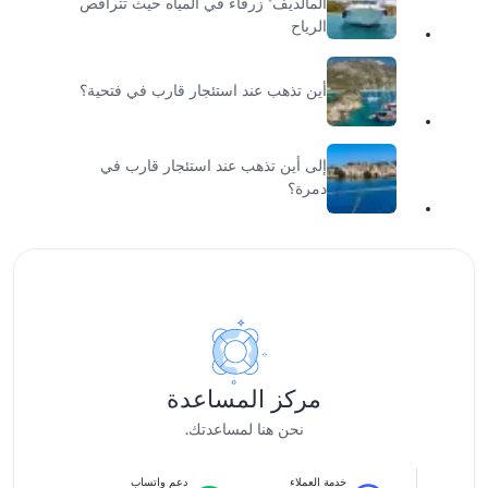
المالديف" زرقاء في المياه حيث تتراقص
الرياح
أين تذهب عند استئجار قارب في فتحية؟
إلى أين تذهب عند استئجار قارب في
دمرة؟
مركز المساعدة
نحن هنا لمساعدتك.
خدمة العملاء
دعم واتساب