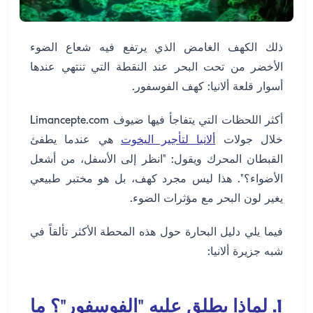
ذلك الكهف الغامض الذي يرتفع فيه شعاع الضوء
الأخضر من تحت البحر عند النقطة التي تنتهي عندها
أسوار قلعة ألانيا: كهف الفوسفور.
أكثر اللحظات التي يتفاجأ فيها ضيوف Limancepte.com
خلال جولات
ألانيا لتأجير اليخوت
هي عندما يطفئ
القبطان المحرك ويقول: "انظر إلى الأسفل، من أشعل
الأضواء؟". هذا ليس مجرد كهف، بل هو مختبر طبيعي
يغير لون البحر مع مؤثرات الضوء.
فيما يلي دليل البحارة حول هذه المحطة الأكثر تألقاً في
شبه جزيرة ألانيا:
1. لماذا يطلق عليه "الفوسفور"؟ ما