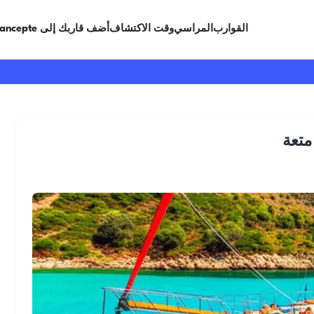
القوارب
المراسي
وقت الاكتشاف
أضف قاربك إلى Limancepte
متعة