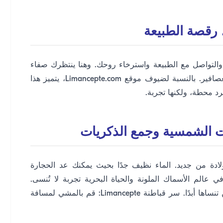
روم والتواصل مع الطبيعة واسترخاء روحك. وهنا ينتظرك صفاء
المياه الفيروزية وظل أشجار الصنوبر وأنغام زقزقة العصافير. بالنسبة لضيوف موقع Limancepte.com، يتميز هذا
د محطة، ولكنها تجربة.
ولادة من جديد. الماء نظيف جدًا بحيث يمكنك عد الحجارة
لم الأسماك الملونة والحياة البحرية تجربة لا تُنسى.
مشاهدة غروب الشمس من هنا ستتحول إلى ذكرى لن تنساها أبدًا. سر قباطنة Limancepte: قم بالمشي لمسافة