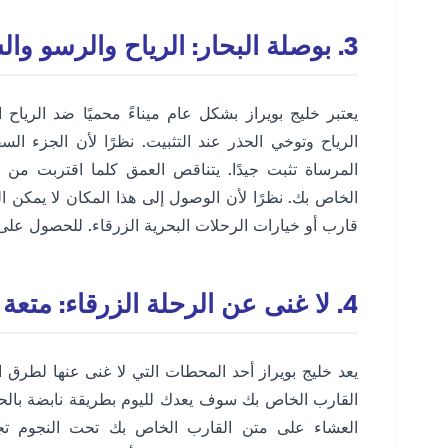
3. بوصلة البحار: الرياح والرسو والسلامة
يعتبر خليج بويراز بشكل عام ميناءً محميًا ضد الريا
الرياح وتوخي الحذر عند التثبيت. نظرًا لأن الجزء 
المرساة تثبت جيدًا. يتناقص العمق كلما اقتربت من
الخاص بك. نظرًا لأن الوصول إلى هذا المكان لا يمكن ا
قارب أو خيارات الرحلات البحرية الزرقاء. للحصول عل
4. لا غنى عن الرحلة الزرقاء: متعة حياة القارب
يعد خليج بويراز أحد المحطات التي لا غنى عنها لطرق ا
القارب الخاص بك سوف يعدك لليوم بطريقة نابضة بالحي
العشاء على متن القارب الخاص بك تحت النجوم تجرب