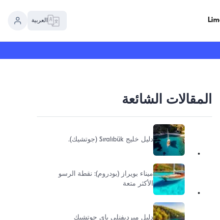
العربية
المقالات الشائعة
دليل خليج Sıralıbük (جوتشيك).
ميناء بويراز (بودروم): نقطة الرسو
الأكثر متعة
دليل ميرديفنلي باي جوتشيك