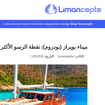
u-atmosferiyle-tekne-turlarinin-vazgecilmez-duragi
/
blog
/
limancepte
ميناء بويراز (بودروم): نقطة الرسو الأكثر 
الكاتب:
Limancepte
التاريخ:
1.09.2026