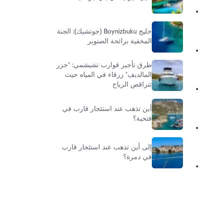
خليج Boynizbuku (جوتشيك): الجنة
المخفية برائحة الصنوبر
طرق تأجير قوارب تشيشمي: "جزر
المالديف" زرقاء في المياه حيث
تتراقص الرياح
أين تذهب عند استئجار قارب في
فتحية؟
إلى أين تذهب عند استئجار قارب
في دمرة؟