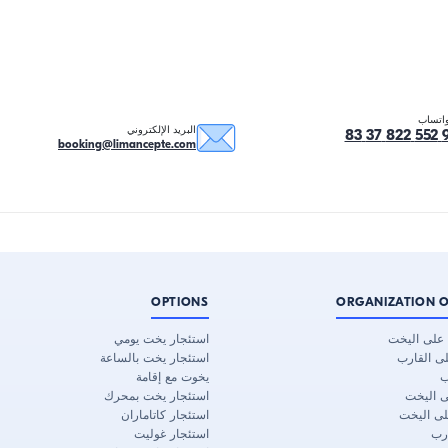
اتساب
البريد الإلكتروني
booking@limancepte.com
OPTIONS
ORGANIZATION O
د على اليخت
استئجار يخت يومي
لى القارب
استئجار يخت بالساعة
ب
يخوت مع إقامة
ى اليخت
استئجار يخت بمحرك
لى اليخت
استئجار كاتاماران
رب
استئجار غوليت