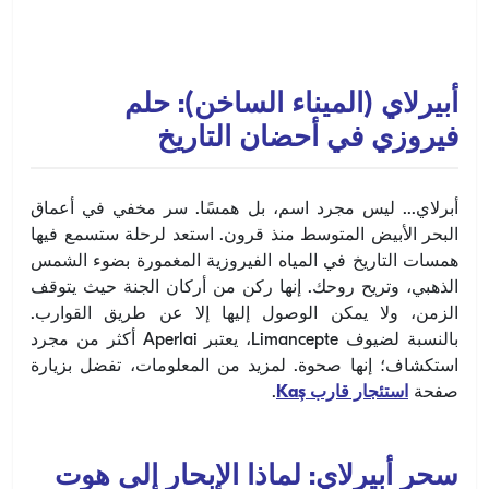
أبيرلاي (الميناء الساخن): حلم
فيروزي في أحضان التاريخ
أبرلاي... ليس مجرد اسم، بل همسًا. سر مخفي في أعماق
البحر الأبيض المتوسط ​​منذ قرون. استعد لرحلة ستسمع فيها
همسات التاريخ في المياه الفيروزية المغمورة بضوء الشمس
الذهبي، وتريح روحك. إنها ركن من أركان الجنة حيث يتوقف
الزمن، ولا يمكن الوصول إليها إلا عن طريق القوارب.
بالنسبة لضيوف Limancepte، يعتبر Aperlai أكثر من مجرد
استكشاف؛ إنها صحوة. لمزيد من المعلومات، تفضل بزيارة
صفحة
استئجار قارب Kaş
.
سحر أبيرلاي: لماذا الإبحار إلى هوت