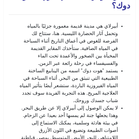
دوك؟
أبيرلاي هي مدينة قديمة مغمورة جزئيًا بالمياه
وتحمل آثار الحضارة الليسية. هنا، ستتاح لك
الفرصة للغوص في أعماق التاريخ أثناء السباحة
في المياه الصافية. ستأخذك المقابر القديمة
المخبأة بين الصخور والأعمدة تحت الماء
والفسيفساء في رحلة رائعة عبر الزمن.
يستمد "هوت دوك" اسمه من الينابيع الساخنة
الطبيعية التي تنبثق من البحر. أثناء السباحة في
المياه الفيروزية الباردة، ستشعر أيضًا بتأثير المياه
العلاجية المريح. هذه التجربة الفريدة سوف تجدد
شباب جسدك وروحك.
لا يمكن الوصول إلى أبيرلاي إلا عن طريق البحر.
وهذا يجعلها جنة لم يمسها أحد بعيدا عن الزحام.
في بيئة هادئة وسلمية، يمكنك الاستماع إلى
أصوات الطبيعة وتضيع في اللون الأزرق
اللامتناهي للبحر الأبيض المتوسط. يوصي قباطنة