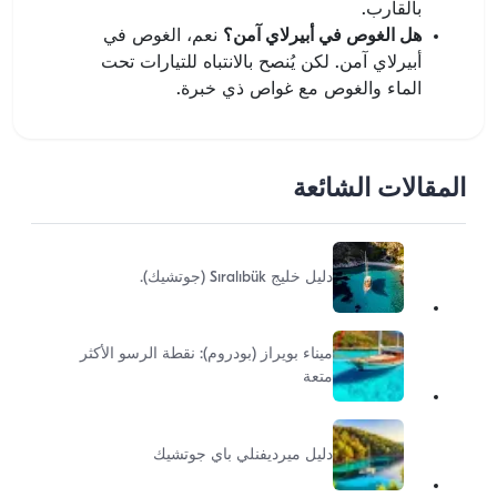
بالقارب.
هل الغوص في أبيرلاي آمن؟
نعم، الغوص في
أبيرلاي آمن. لكن يُنصح بالانتباه للتيارات تحت
الماء والغوص مع غواص ذي خبرة.
المقالات الشائعة
دليل خليج Sıralıbük (جوتشيك).
ميناء بويراز (بودروم): نقطة الرسو الأكثر
متعة
دليل ميرديفنلي باي جوتشيك