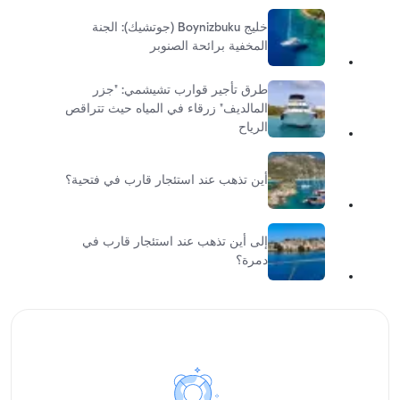
خليج Boynizbuku (جوتشيك): الجنة
المخفية برائحة الصنوبر
طرق تأجير قوارب تشيشمي: "جزر
المالديف" زرقاء في المياه حيث تتراقص
الرياح
أين تذهب عند استئجار قارب في فتحية؟
إلى أين تذهب عند استئجار قارب في
دمرة؟