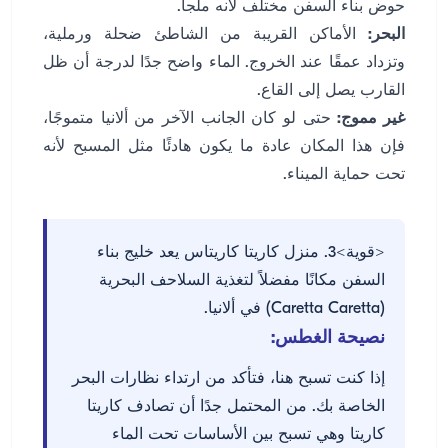
حوض بناء السفن مختلف لأنه ملجأ.
البحر:
الأماكن القريبة من الشاطئ ضحلة ورملية،
وتزداد عمقًا عند الخروج. الماء واضح جدًا لدرجة أن ظل
القارب يصل إلى القاع.
غير مموج:
حتى لو كان الجانب الآخر من ألانيا متموجًا،
فإن هذا المكان عادة ما يكون هادئًا مثل المسبح لأنه
تحت حماية الميناء.
<قوية>3. منزل كاريتا كاريتاس يعد خليج بناء
السفن مكانًا مفضلاً لتغذية السلاحف البحرية
(Caretta Caretta) في ألانيا.
نصيحة الغطس:
إذا كنت تسبح هنا، فتأكد من ارتداء نظارات البحر
الخاصة بك. من المحتمل جدًا أن تصادف كاريتا
كاريتا وهي تسبح بين الأساسات تحت الماء