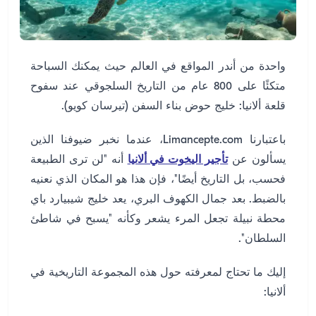
واحدة من أندر المواقع في العالم حيث يمكنك السباحة
متكئًا على 800 عام من التاريخ السلجوقي عند سفوح
قلعة ألانيا: خليج حوض بناء السفن (تيرسان كويو).
باعتبارنا Limancepte.com، عندما نخبر ضيوفنا الذين
يسألون عن
تأجير اليخوت في ألانيا
أنه "لن ترى الطبيعة
فحسب، بل التاريخ أيضًا"، فإن هذا هو المكان الذي نعنيه
بالضبط. بعد جمال الكهوف البري، يعد خليج شيبيارد باي
محطة نبيلة تجعل المرء يشعر وكأنه "يسبح في شاطئ
السلطان".
إليك ما تحتاج لمعرفته حول هذه المجموعة التاريخية في
ألانيا: