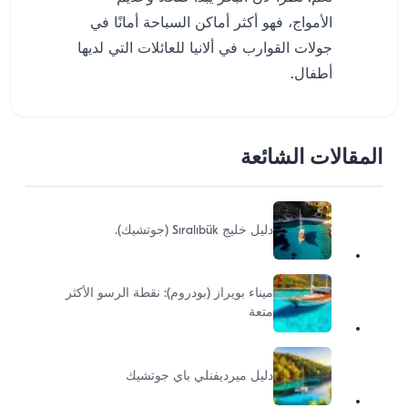
الأمواج، فهو أكثر أماكن السباحة أمانًا في
جولات القوارب في ألانيا للعائلات التي لديها
أطفال.
المقالات الشائعة
دليل خليج Sıralıbük (جوتشيك).
ميناء بويراز (بودروم): نقطة الرسو الأكثر
متعة
دليل ميرديفنلي باي جوتشيك