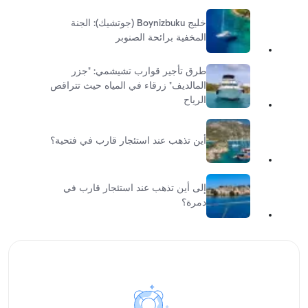
خليج Boynizbuku (جوتشيك): الجنة
المخفية برائحة الصنوبر
طرق تأجير قوارب تشيشمي: "جزر
المالديف" زرقاء في المياه حيث تتراقص
الرياح
أين تذهب عند استئجار قارب في فتحية؟
إلى أين تذهب عند استئجار قارب في
دمرة؟