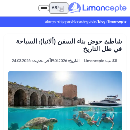
AR
alanya-shipyard-beach-guide
/
blog
/
limancepte
شاطئ حوض بناء السفن (ألانيا): السباحة
في ظل التاريخ
الكاتب:
Limancepte
التاريخ:
19.01.2026
آخر تحديث:
24.03.2026