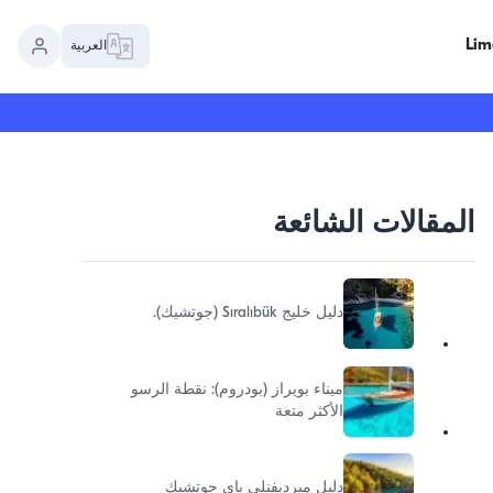
العربية
المقالات الشائعة
دليل خليج Sıralıbük (جوتشيك).
ميناء بويراز (بودروم): نقطة الرسو
الأكثر متعة
دليل ميرديفنلي باي جوتشيك