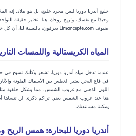
خليج أندريا دوريا ليس مجرد خليج، بل هو ملاذ. إنه الم
وحيدًا مع نفسك، وتريح روحك. هنا، تختبر حقيقة التواج
ضيوف Limancepte.com يعرفون، بالنسبة لنا، أن كل خليج له قصة؛ قصة أندريا دوريا مبنية على السلام والهدوء.
المياه الكريستالية واللمسات التار
عندما تدخل مياه أندريا دوريا، تشعر وكأنك تسبح في
في قاع البحر. يعتبر الغطس بين الأسماك الملونة والآثار
اللون الذهبي مع غروب الشمس، مما يشكل خلفية مثالي
هنا عند غروب الشمس يعني تراكم ذكرى لن تنساها أب
يمكننا مساعدتك.
أندريا دوريا للبحارة: همس الريح وم