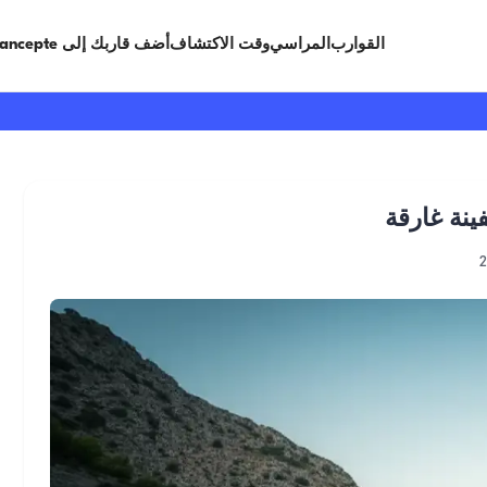
القوارب
المراسي
وقت الاكتشاف
أضف قاربك إلى Limancepte
ينة غارقة
2