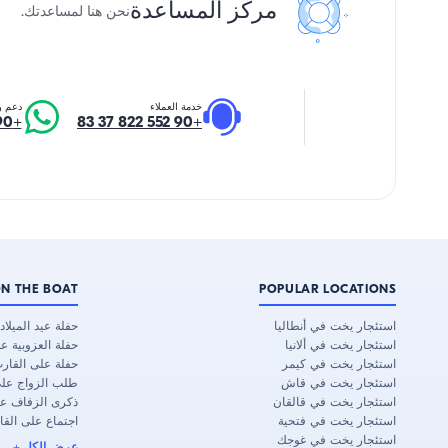
مركز المساعدة
نحن هنا لمساعدتك.
خدمة العملاء
دعم و
+90 552 822 37 83
+90 552 822 37 83
N THE BOAT
POPULAR LOCATIONS
استئجار يخت في أنطاليا
حفلة عيد الميلا
استئجار يخت في ألانيا
حفلة العزوبية ع
استئجار يخت في كيمر
حفلة على القار
استئجار يخت في قاش
طلب الزواج عل
استئجار يخت في قالقان
ذكرى الزفاف ع
استئجار يخت في فتحية
اجتماع على القا
استئجار يخت في غوجك
عرض الكل
+