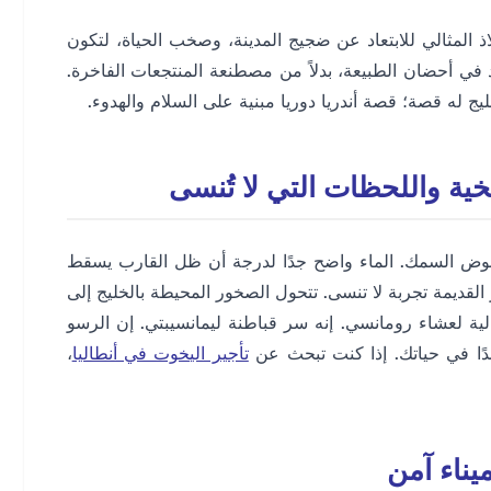
لاذ المثالي للابتعاد عن ضجيج المدينة، وصخب الحياة، لتكون
د في أحضان الطبيعة، بدلاً من مصطنعة المنتجعات الفاخرة.
يخية واللحظات التي لا تُنسى
 حوض السمك. الماء واضح جدًا لدرجة أن ظل القارب يسقط
 القديمة تجربة لا تنسى. تتحول الصخور المحيطة بالخليج إلى
ة لعشاء رومانسي. إنه سر قباطنة ليمانسيبتي. إن الرسو
دًا في حياتك. إذا كنت تبحث عن
تأجير اليخوت في أنطاليا
،
يناء آمن