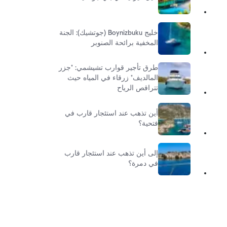
خليج Boynizbuku (جوتشيك): الجنة
المخفية برائحة الصنوبر
طرق تأجير قوارب تشيشمي: "جزر
المالديف" زرقاء في المياه حيث
تتراقص الرياح
أين تذهب عند استئجار قارب في
فتحية؟
إلى أين تذهب عند استئجار قارب
في دمرة؟