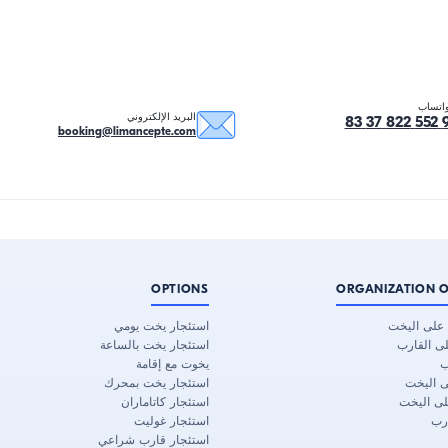
اتساب
البريد الإلكتروني
booking@limancepte.com
OPTIONS
ORGANIZATION O
د على اليخت
استئجار يخت يومي
لى القارب
استئجار يخت بالساعة
ب
يخوت مع إقامة
ى اليخت
استئجار يخت بمحرك
لى اليخت
استئجار كاتاماران
رب
استئجار غوليت
استئجار قارب شراعي