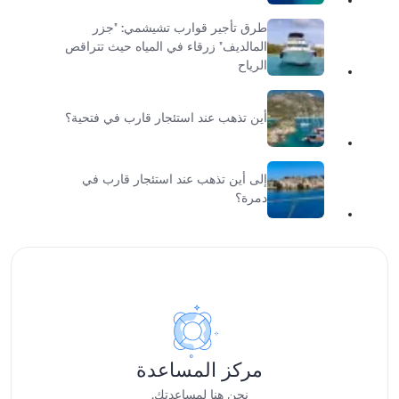
طرق تأجير قوارب تشيشمي: "جزر
المالديف" زرقاء في المياه حيث تتراقص
الرياح
أين تذهب عند استئجار قارب في فتحية؟
إلى أين تذهب عند استئجار قارب في
دمرة؟
مركز المساعدة
نحن هنا لمساعدتك.