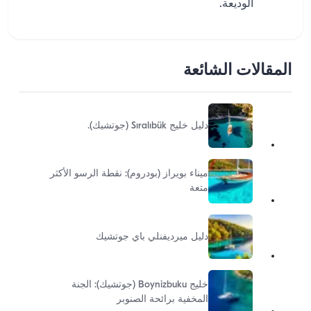
الوديعة.
المقالات الشائعة
دليل خليج Sıralıbük (جوتشيك).
ميناء بويراز (بودروم): نقطة الرسو الأكثر
متعة
دليل ميرديفنلي باي جوتشيك
خليج Boynizbuku (جوتشيك): الجنة
المخفية برائحة الصنوبر