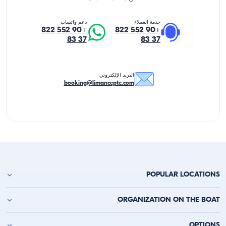
خدمة العملاء
دعم واتساب
+90 552 822
+90 552 822
37 83
37 83
البريد الإلكتروني
booking@limancepte.com
POPULAR LOCATIONS
استئجار يخت في أنطاليا
ORGANIZATION ON THE BOAT
استئجار يخت في ألانيا
استئجار يخت في كيمر
حفلة عيد الميلاد على اليخت
OPTIONS