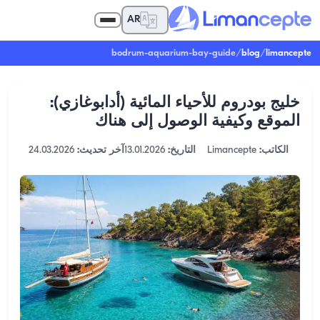
AR
bodrum-aquarium-bay-guide
/
blog
/
limancepte
خليج بودروم للأحياء المائية (أدابوغازي):
الموقع وكيفية الوصول إلى هناك
الكاتب:
Limancepte
التاريخ:
13.01.2026
آخر تحديث:
24.03.2026