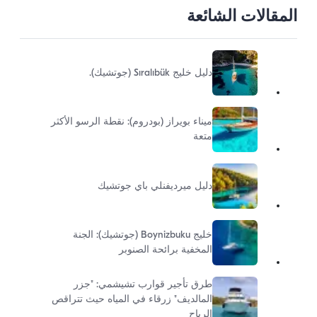
المقالات الشائعة
دليل خليج Sıralıbük (جوتشيك).
ميناء بويراز (بودروم): نقطة الرسو الأكثر
متعة
دليل ميرديفنلي باي جوتشيك
خليج Boynizbuku (جوتشيك): الجنة
المخفية برائحة الصنوبر
طرق تأجير قوارب تشيشمي: "جزر
المالديف" زرقاء في المياه حيث تتراقص
الرياح