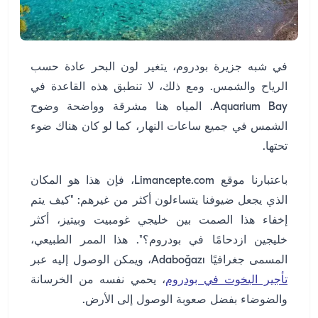
في شبه جزيرة بودروم، يتغير لون البحر عادة حسب
الرياح والشمس. ومع ذلك، لا تنطبق هذه القاعدة في
Aquarium Bay. المياه هنا مشرقة وواضحة وضوح
الشمس في جميع ساعات النهار، كما لو كان هناك ضوء
تحتها.
باعتبارنا موقع Limancepte.com، فإن هذا هو المكان
الذي يجعل ضيوفنا يتساءلون أكثر من غيرهم: "كيف يتم
إخفاء هذا الصمت بين خليجي غومبيت وبيتيز، أكثر
خليجين ازدحامًا في بودروم؟". هذا الممر الطبيعي،
المسمى جغرافيًا Adaboğazı، ويمكن الوصول إليه عبر
تأجير اليخوت في بودروم
، يحمي نفسه من الخرسانة
والضوضاء بفضل صعوبة الوصول إلى الأرض.