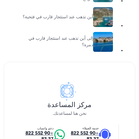
أين تذهب عند استئجار قارب في فتحية؟
إلى أين تذهب عند استئجار قارب في
دمرة؟
مركز المساعدة
نحن هنا لمساعدتك.
خدمة العملاء
دعم واتساب
+90 552 822
+90 552 822