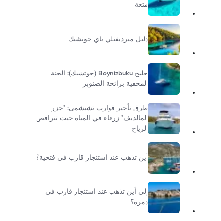
متعة
دليل ميرديفنلي باي جوتشيك
خليج Boynizbuku (جوتشيك): الجنة
المخفية برائحة الصنوبر
طرق تأجير قوارب تشيشمي: "جزر
المالديف" زرقاء في المياه حيث تتراقص
الرياح
أين تذهب عند استئجار قارب في فتحية؟
إلى أين تذهب عند استئجار قارب في
دمرة؟