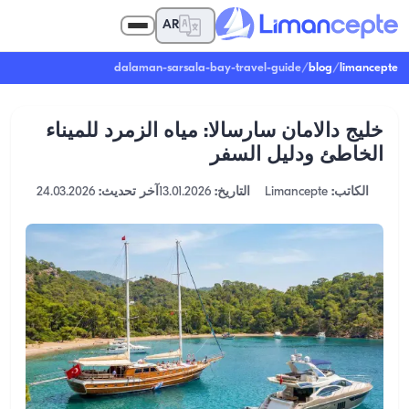
AR
dalaman-sarsala-bay-travel-guide
/
blog
/
limancepte
خليج دالامان سارسالا: مياه الزمرد للميناء
الخاطئ ودليل السفر
الكاتب:
Limancepte
التاريخ:
13.01.2026
آخر تحديث:
24.03.2026