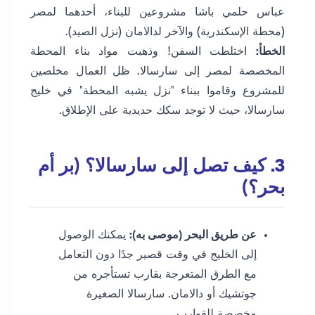
عباس حلمي باشا مشروعين للبناء، أحدهما لمصر
(محطة الإسكندرية) والآخر لدالامان (نزل الصيد).
الخطأ:
اختلطت السفن! وذهبت مواد بناء المحطة
المخصصة لمصر إلى سارسالا. ظل العمال مخلصين
للمشروع وقاموا ببناء "نزل يشبه المحطة" في خليج
سارسالا، حيث لا توجد سكك حديدية على الإطلاق.
3. كيف تصل إلى سارسالا؟ (بر أم
بحر؟)
عن طريق البحر (موصى به):
يمكنك الوصول
إلى الخليج في وقت قصير جدًا دون التعامل
مع الطرق المتعرجة بقارب تستأجره من
جوتشيك أو دالامان. سارسالا الصغيرة
مخصصة للقوارب.