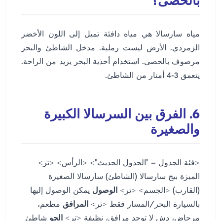
بالحصى؟
مياه سارسالا هي مياه دافئة تميل إلى اللون الأخضر
الزمردي. الأرض ليست رملية. مدخل الشاطئ والبحر
مرصوف بالحصى. استخدام أحذية البحر يزيد من الراحة.
يتعمق 3-4 أمتار من الشاطئ.
6. الفرق بين السرسالا الكبيرة
والصغيرة
<فئة الجدول = "الجدول الحديث"> <الرأس> <تر>
الميزة بيج سارسالا (الشاطئ) سارسالا الصغيرة
(القارب) <الجسم> <تر>
الوصول
يمكن الوصول إليها
بالسيارة البحر/المسار فقط <تر>
المرافق
مطعم،
مرحاض، دش لا توجد مرافق، نظيفة <تر>
الجو
شاطئ