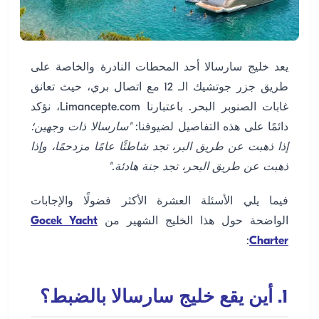
يعد خليج سارسالا أحد المحطات النادرة والخاصة على
طريق جزر جوتشيك الـ 12 مع اتصال بري، حيث تعانق
غابات الصنوبر البحر. باعتبارنا Limancepte.com، نؤكد
دائمًا على هذه التفاصيل لضيوفنا:
"سارسالا ذات وجهين؛
إذا ذهبت عن طريق البر، تجد شاطئًا عامًا مزدحمًا، وإذا
ذهبت عن طريق البحر، تجد جنة هادئة."
فيما يلي الأسئلة العشرة الأكثر فضولًا والإجابات
الواضحة حول هذا الخليج الشهير من
Gocek Yacht
:
Charter
1. أين يقع خليج سارسالا بالضبط؟