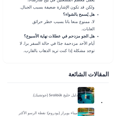
يعمل معظم المشغلين في بيج سارسالا،
ولكن قد تكون الإشارة ضعيفة بسبب الجبال.
هل يُسمح بالشواء؟
لا. ممنوع منعا باتا بسبب خطر حرائق
الغابات.
هل الجو مزدحم في عطلات نهاية الأسبوع؟
أيام الأحد مزدحمة جدًا في حالة السفر برا. لا
توجد مشكلة إذا كنت تريد الذهاب بالقارب.
المقالات الشائعة
دليل خليج Sıralıbük (جوتشيك).
ميناء بويراز (بودروم): نقطة الرسو الأكثر