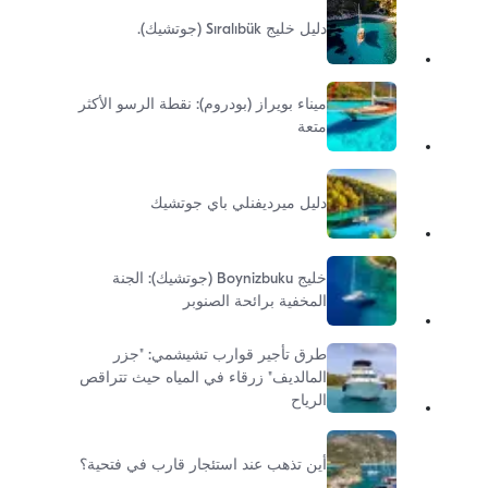
دليل خليج Sıralıbük (جوتشيك).
ميناء بويراز (بودروم): نقطة الرسو الأكثر
متعة
دليل ميرديفنلي باي جوتشيك
خليج Boynizbuku (جوتشيك): الجنة
المخفية برائحة الصنوبر
طرق تأجير قوارب تشيشمي: "جزر
المالديف" زرقاء في المياه حيث تتراقص
الرياح
أين تذهب عند استئجار قارب في فتحية؟