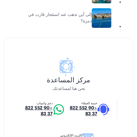
إلى أين تذهب عند استئجار قارب في
دمرة؟
مركز المساعدة
نحن هنا لمساعدتك.
خدمة العملاء
دعم واتساب
+90 552 822
+90 552 822
37 83
37 83
البريد الإلكتروني