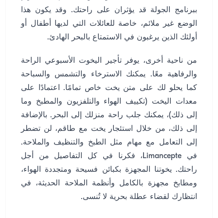
ببرنامج الجولة قد يؤثران على راحتك. وقد يكون هذا
الوضع غير ملائم، خاصة للعائلات التي لديها أطفال أو
أولئك الذين يرغبون في الاستمتاع بالبحر الهادئ.
من ناحية أخرى، يوفر تأجير اليخوت الأسبوعي الراحة
والرفاهية معًا. يمكنك الاسترخاء والتشمس والسباحة
كما يحلو لك على متن يخت خاص تمامًا. اعتمادًا على
معدات اليخت (تكييف الهواء والتلفزيون والمطبخ وما
إلى ذلك)، يمكنك جلب راحة منزلك إلى البحر. بالإضافة
إلى ذلك، من خلال استئجار يخت مع طاقم، لن تضطر
إلى التعامل مع مهام مثل الطبخ والتنظيف والملاحة.
في Limancepte، فكرنا في كل التفاصيل من أجل
راحتك. يخوتنا المجهزة بكبائن فسيحة ومتجددة الهواء،
ومطابخ مجهزة بالكامل وأنظمة الملاحة الحديثة، في
انتظارك لقضاء عطلة بحرية لا تُنسى.