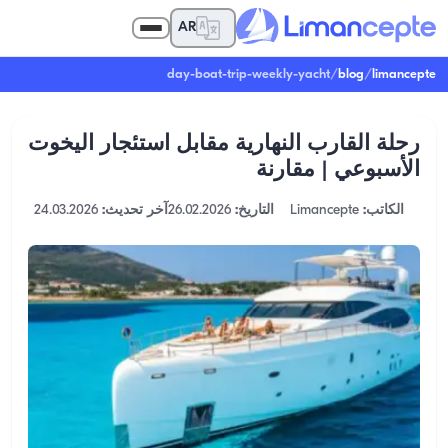
AR
day-boat-trip-weekly-yacht
/
blog
/
limancepte
رحلة القارب النهارية مقابل استئجار اليخوت
الأسبوعي | مقارنة
الكاتب:
Limancepte
التاريخ:
26.02.2026
آخر تحديث:
24.03.2026