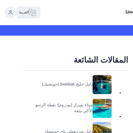
العربية
المقالات الشائعة
دليل خليج Sıralıbük (جوتشيك).
ميناء بويراز (بودروم): نقطة الرسو
الأكثر متعة
دليل ميرديفنلي باي جوتشيك