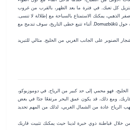
ات الأولى من الصباح، عندما تدخل الماء مع أول أضواء
زيل كل تعبك. في فترة ما بعد الظهر، بالقرب من غروب
صفر الذهبي، يمكنك الاستمتاع بالسباحة مع إطلالة لا تنسى.
يمكنك أيضًا اكتشاف الآثار التي تعود إلى العصور القديمة حول Domuzbükü. أثناء تتبع خطى التاريخ، سوف تندمج مع
ر الصنوبر على الجانب الغربي من الخليج. مثالي للتبريد
قع الخليج، فهو محمي إلى حد كبير من الرياح. في دوموزبوكو،
 قاربك. ومع ذلك، قد يكون عمق البحر مرتفعًا جدًا في بعض
تهب الرياح عادة من الشمال الغربي، لذلك من المهم تحديد
ن خلال قباطنة ذوي خبرة لدينا حيث يمكنك تثبيت قاربك