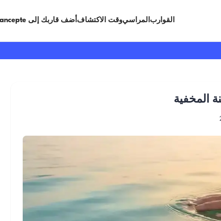
القوارب
المراسي
وقت الاكتشاف
أضف قاربك إلى Limancepte
نة المخفية