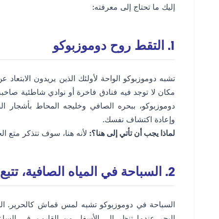
إليك ما تحتاج إلى معرفته:
1. التقط روح دوموزبوكو
تشبه دوموزبوكو الواحة لأولئك الذين يريدون الابتعاد ع
مكان لا توجد فيه فنادق فاخرة أو نوادي شاطئية صاخبة
دوموزبوكو، ببحره الصافي وخليجه المحاط بأشجار الصنوب
وإعادة اكتشاف نفسك.
لماذا يجب أن تأتي إلى هنا؟:
لأنه هنا، سوف تتذكر متع ال
2. السباحة في المياه الصافية، تتبع خطى التاريخ
السباحة في دوموزبوكو تشبه لمس قماش كالحرير. المي