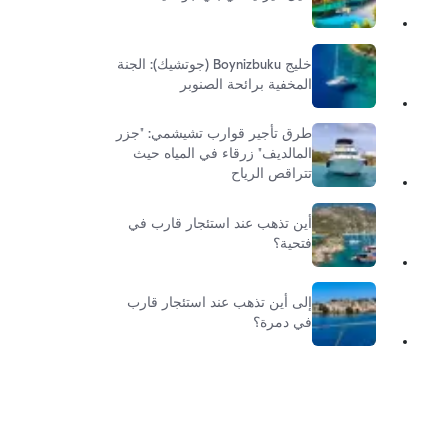
خليج Boynizbuku (جوتشيك): الجنة
المخفية برائحة الصنوبر
طرق تأجير قوارب تشيشمي: "جزر
المالديف" زرقاء في المياه حيث
تتراقص الرياح
أين تذهب عند استئجار قارب في
فتحية؟
إلى أين تذهب عند استئجار قارب
في دمرة؟