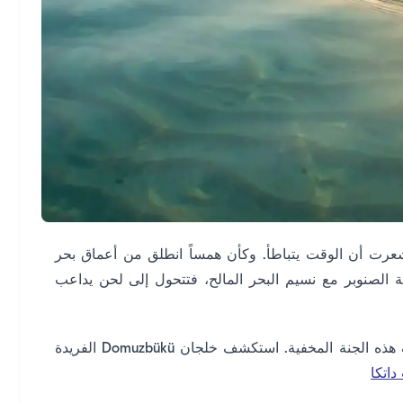
عرت أن الوقت يتباطأ. وكأن همساً انطلق من أعماق بحر
ائحة الصنوبر مع نسيم البحر المالح، فتتحول إلى لحن يداعب
سأشرح كيف يمكن لضيوف Limancepte.com اكتشاف هذه الجنة المخفية. استكشف خلجان Domuzbükü الفريدة
داتكا