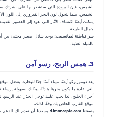
البحر عندما تنظر إلى الأسفل من القارب. في الساع
الشمس، فإن البرودة التي ستشعر بها على بشرتك ست
الشمس، بينما يتحول لون البحر الفيروزي إلى اللون الأ
جمال الطبيعة.
سر قباطنة ليمانسيبت:
يوجد شلال صغير مختبئ بين أشجا
بالمياه العذبة.
3. همس الريح، رسو آمن
يعد دوموزبوكو أيضًا ميناء آمنًا جدًا للبحارة. بفضل مو
التي عادة ما يكون بحرها هادئًا، يمكنك بسهولة إرساء
أجزاء الخليج، لذا يجب عليك توخي الحذر عند الرسو. 
موقع القارب الخاص بك وفقًا لذلك.
بصفتنا Limancepte.com:
يسعدنا أن نقدم لك الدعم م