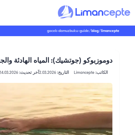
gocek-domuzbuku-guide
/
blog
/
limancepte
دوموزبوكو (جوتشيك): المياه الهادئة والج
الكاتب:
Limancepte
التاريخ:
2.03.2026
آخر تحديث:
24.03.2026