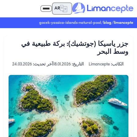
AR
gocek-yassica-islands-natural-pool
/
blog
/
limancepte
جزر ياسيكا (جوتشيك): بركة طبيعية في
وسط البحر
الكاتب:
Limancepte
التاريخ:
18.01.2026
آخر تحديث:
24.03.2026