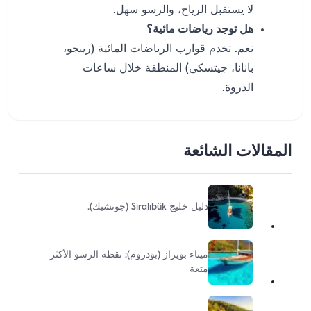
لا يستقبل الرياح، والرسو سهل.
هل توجد رياضات مائية؟
نعم. تخدم قوارب الرياضات المائية (رينجو،
بانانا، جيتسكي) المنطقة خلال ساعات
الذروة.
المقالات الشائعة
دليل خليج Sıralıbük (جوتشيك).
ميناء بويراز (بودروم): نقطة الرسو الأكثر
متعة