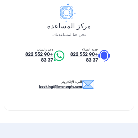
مركز المساعدة
نحن هنا لمساعدتك.
خدمة العملاء
دعم واتساب
+90 552 822
+90 552 822
37 83
37 83
البريد الإلكتروني
booking@limancepte.com