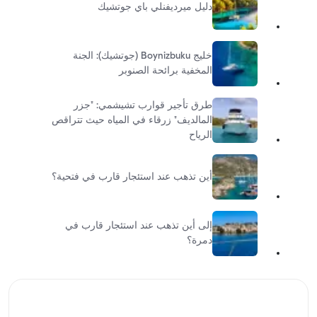
دليل ميرديفنلي باي جوتشيك
خليج Boynizbuku (جوتشيك): الجنة
المخفية برائحة الصنوبر
طرق تأجير قوارب تشيشمي: "جزر
المالديف" زرقاء في المياه حيث تتراقص
الرياح
أين تذهب عند استئجار قارب في فتحية؟
إلى أين تذهب عند استئجار قارب في
دمرة؟