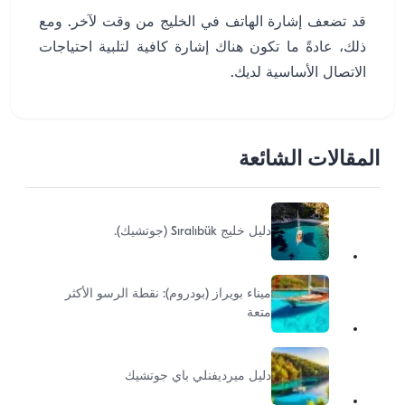
قد تضعف إشارة الهاتف في الخليج من وقت لآخر. ومع
ذلك، عادةً ما تكون هناك إشارة كافية لتلبية احتياجات
الاتصال الأساسية لديك.
المقالات الشائعة
دليل خليج Sıralıbük (جوتشيك).
ميناء بويراز (بودروم): نقطة الرسو الأكثر
متعة
دليل ميرديفنلي باي جوتشيك