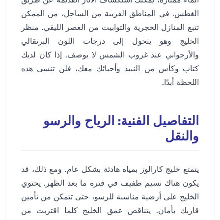
الماء ممتازة، يمكنك استكشاف الآثار القديمة عن طريق
الغطس. في المناطق القريبة من الساحل، من الممكن
تتبع المنازل الحجرية والتوابيت من العصر الليقي. منظر
الخليج وهو يتحول إلى درجات اللون البرتقالي
والأرجواني عند غروب الشمس لا يوصف. إذا كان لديك
كتاب وكأس من النبيذ وأحبائك معك، فلن تنسى هذه
اللحظة أبدًا.
التفاصيل الفنية: الرياح والرسو
والنقل
يتمتع خليج كارالوز بمياه هادئة بشكل عام. ومع ذلك، قد
يكون هناك نسيم طفيف في فترة ما بعد الظهر. يحتوي
الخليج على أرضية مناسبة للرسو، حتى تتمكن من تأمين
قاربك بأمان. يتناقص عمق الخليج كلما اقتربت من