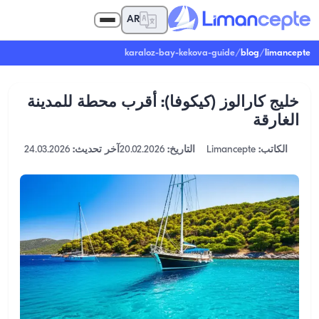
AR
karaloz-bay-kekova-guide
/
blog
/
limancepte
خليج كارالوز (كيكوفا): أقرب محطة للمدينة
الغارقة
الكاتب:
Limancepte
التاريخ:
20.02.2026
آخر تحديث:
24.03.2026