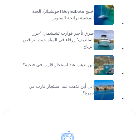
خليج Boynizbuku (جوتشيك): الجنة
المخفية برائحة الصنوبر
طرق تأجير قوارب تشيشمي: "جزر
المالديف" زرقاء في المياه حيث تتراقص
الرياح
أين تذهب عند استئجار قارب في فتحية؟
إلى أين تذهب عند استئجار قارب في
دمرة؟