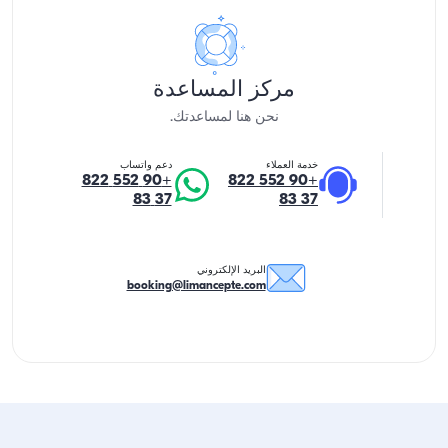
مركز المساعدة
نحن هنا لمساعدتك.
خدمة العملاء
دعم واتساب
+90 552 822
+90 552 822
37 83
37 83
البريد الإلكتروني
booking@limancepte.com