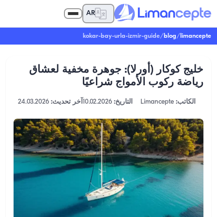
AR
kokar-bay-urla-izmir-guide
/
blog
/
limancepte
خليج كوكار (أورلا): جوهرة مخفية لعشاق
رياضة ركوب الأمواج شراعيًا
الكاتب:
Limancepte
التاريخ:
10.02.2026
آخر تحديث:
24.03.2026