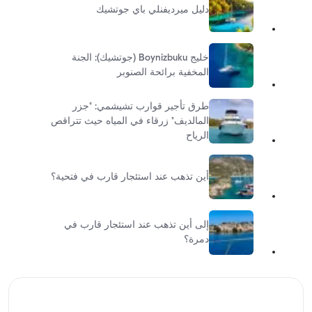
دليل ميرديفنلي باي جوتشيك
خليج Boynizbuku (جوتشيك): الجنة
المخفية برائحة الصنوبر
طرق تأجير قوارب تشيشمي: "جزر
المالديف" زرقاء في المياه حيث تتراقص
الرياح
أين تذهب عند استئجار قارب في فتحية؟
إلى أين تذهب عند استئجار قارب في
دمرة؟