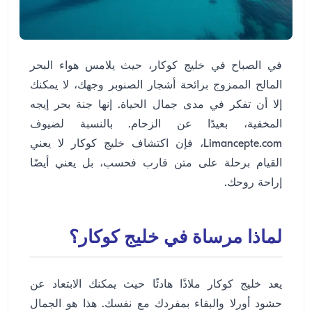
في الصباح في خليج كوكار، حيث يلامس هواء البحر
المالح الممزوج برائحة أشجار الصنوبر وجهك، لا يمكنك
إلا أن تفكر في مدى جمال الحياة. إنها جنة بحر إيجه
المخفية، بعيدًا عن الزحام. بالنسبة لضيوف
Limancepte.com، فإن اكتشاف خليج كوكار لا يعني
القيام برحلة على متن قارب فحسب، بل يعني أيضًا
إراحة روحك.
لماذا مرساة في خليج كوكار؟
يعد خليج كوكار ملاذًا هادئًا حيث يمكنك الابتعاد عن
حشود أورلا والبقاء بمفردك مع نفسك. هذا هو الجمال