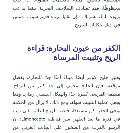
المحيطة بالخليج مليئة بالأسماك الملونة. إذا كنت
محظوظًا، فقد تصادف السلاحف البحرية. بينما يداعب
برودة الماء بشرتك، فإن بقايا ميناء قديم سوف تهمس
في أذنك حكايات التاريخ.
الكفر من عيون البحارة: قراءة
الريح وتثبيت المرساة
يعتبر خليج كوفر أيضًا ميناءً آمنًا جدًا للبحارة. بفضل
موقعه، فإن الخليج محمي إلى حد كبير من الرياح.
منطقة المرسى كبيرة جدًا والهيكل السفلي رملي. وهذا
يجعل عملية التثبيت سهلة. ومع ذلك، لا يزال من الحكمة
توخي الحذر. كن مستعدًا، خاصة للرياح الذائبة التي تهب
في فترة ما بعد الظهر. سر قباطنة Limancepte: إن
الرسو بالقرب من الصخور على الجانب الغربي من