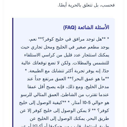
فحسب، بل تتعلق بالحرية أيضًا.
الأسئلة الشائعة (FAQ)
* **هل توجد مرافق في خليج كوفر؟** نعم،
يوجد مطعم صغير في الخليج ومحل تجاري حيث
يمكنك استئجار عدد قليل من كراسي الاستلقاء
للتشمس والمظلات. ولكن لا تضع توقعاتك عالية
جدًا. إنه يوفر تجربة أكثر تتشابك مع الطبيعة. *
**ما هو عمق البحر؟** العمق مرتفع جداً عند
مدخل الخليج. ومع ذلك، فإنه يصبح أقل عمقا
عندما تقترب من الشاطئ. العمق المثالي للرسو
هو حوالي 5-10 أمتار. * **كيفية الوصول إلى خليج
كوفر؟ ** لا يمكن الوصول إلى خليج كوفر إلا عن
طريق البحر. يمكنك الوصول إلى الخليج عن
طريق استئجار قارب من جوكوفا أو أكياكا أو عن