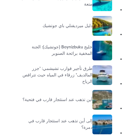
متعة
دليل ميرديفنلي باي جوتشيك
خليج Boynizbuku (جوتشيك): الجنة
المخفية برائحة الصنوبر
طرق تأجير قوارب تشيشمي: "جزر
المالديف" زرقاء في المياه حيث تتراقص
الرياح
أين تذهب عند استئجار قارب في فتحية؟
إلى أين تذهب عند استئجار قارب في
دمرة؟