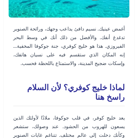
أغمض عينيك. نسيم دافئ يداعب وجهك، ورائحة الصنوبر
تدغدغ أنفك. والأفضل من ذلك أنك في وسط البحر
الفيروزي. هذا هو خليج كوفري، جنة جوكوفا المخفية...
إنه المكان الذي ستقسم فيه على نسيان هاتفك،
وإسكات ضجيج المدينة، والاستمتاع باللحظة فحسب.
لماذا خليج كوفري؟ لأن السلام
راسخ هنا
يعد خليج كوفر، في قلب جوكوفا، ملاذًا لأولئك الذين
يسعون للهروب من الحشود. عند وصولك، ستشعر
وكأنك دخلت إلى عالم مختلف. تتناغم غابات الصنوبر