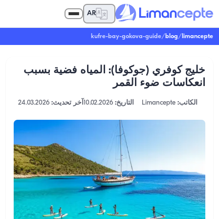
AR
kufre-bay-gokova-guide
/
blog
/
limancepte
خليج كوفري (جوكوفا): المياه فضية بسبب
انعكاسات ضوء القمر
الكاتب:
Limancepte
التاريخ:
10.02.2026
آخر تحديث:
24.03.2026