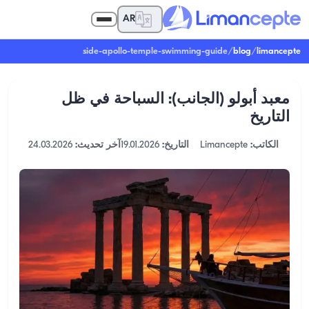
AR
side-apollo-temple-swimming-guide
/
blog
/
limancepte
معبد أبولو (الجانب): السباحة في ظل
التاريخ
الكاتب:
Limancepte
التاريخ:
19.01.2026
آخر تحديث:
24.03.2026