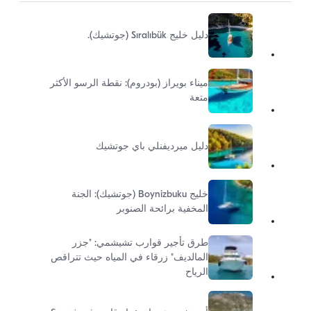
دليل خليج Sıralıbük (جوتشيك).
ميناء بويراز (بودروم): نقطة الرسو الأكثر
متعة
دليل ميرديفنلي باي جوتشيك
خليج Boynizbuku (جوتشيك): الجنة
المخفية برائحة الصنوبر
طرق تأجير قوارب تشيشمي: "جزر
المالديف" زرقاء في المياه حيث تتراقص
الرياح