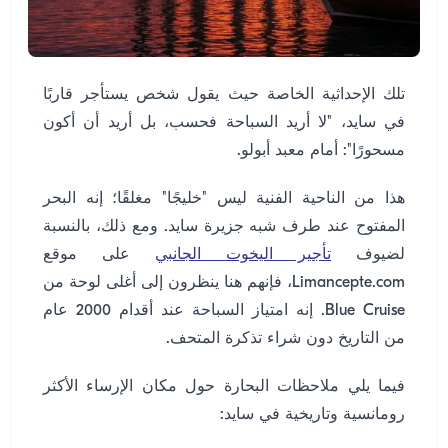
تلك الإحداثية الخاصة حيث يقول شخص يستأجر قاربًا
في سايد، "لا أريد السباحة فحسب، بل أريد أن أكون
مسحورًا": أمام معبد أبولو.
هذا من الناحية الفنية ليس "خليجًا" مغلقًا؛ إنه البحر
المفتوح عند طرف شبه جزيرة سايد. ومع ذلك، بالنسبة
لضيوف
تأجير اليخوت الجانبي
على موقع
Limancepte.com، فإنهم هنا ينظرون إلى أغلى لوحة من
Blue Cruise. إنه امتياز السباحة عند أقدام 2000 عام
من التاريخ دون شراء تذكرة المتحف.
فيما يلي ملاحظات البحارة حول مكان الإرساء الأكثر
رومانسية وتاريخية في سايد: