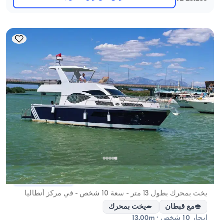
مركز أنطاليا, Antalya
5.0
(
5
مراجعة
)
يخت بمحرك بطول 13 متر - سعة 10 شخص - في مركز أنطاليا
مع قبطان
يخت بمحرك
إبحار 10 شخص · 13.00m