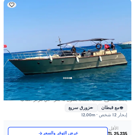
مركز أنطاليا, Antalya
5.0
(
1
مراجعة
)
يخت مصنوع حسب الطلب بطول 12 متر - في مركز أنطاليا
مع قبطان
زورق سريع
إبحار 12 شخص · 12.00m
الأقل
عرض التوفر والسعر
25.235 TL