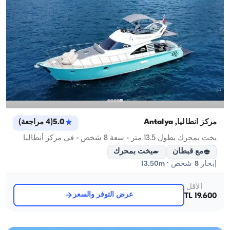
مركز أنطاليا, Antalya
5.0
(
4
مراجعة
)
يخت بمحرك بطول 13.5 متر - سعة 8 شخص - في مركز أنطاليا
مع قبطان
يخت بمحرك
إبحار 8 شخص · 13.50m
الأقل
عرض التوفر والسعر
19.600 TL