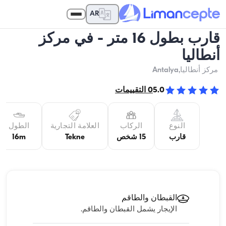
AR
قارب بطول 16 متر - في مركز
أنطاليا
مركز أنطاليا
,Antalya
5.0
0
التقييمات
النوع
الركاب
العلامة التجارية
الطول
قارب
15 شخص
Tekne
16m
القبطان والطاقم
الإيجار يشمل القبطان والطاقم.