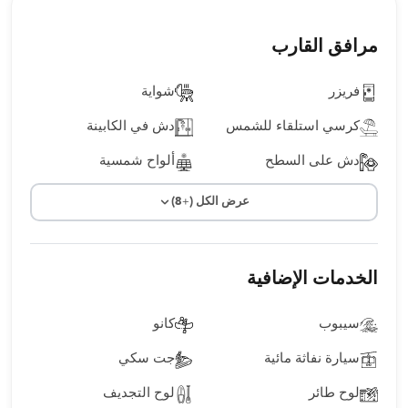
مرافق القارب
فريزر
شواية
كرسي استلقاء للشمس
دش في الكابينة
دش على السطح
ألواح شمسية
عرض الكل (+8)
الخدمات الإضافية
سيبوب
كانو
سيارة نفاثة مائية
جت سكي
لوح طائر
لوح التجديف