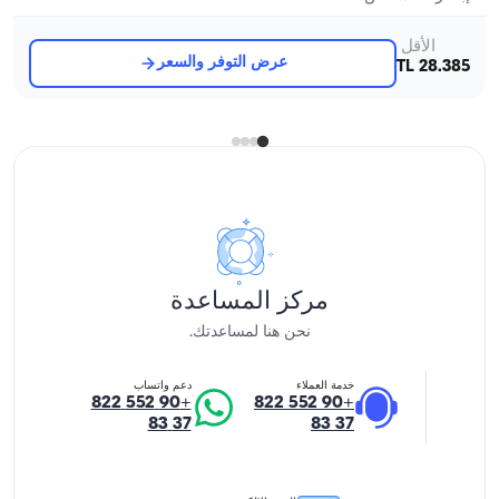
الأقل
عرض التوفر والسعر
28.385 TL
مركز المساعدة
نحن هنا لمساعدتك.
خدمة العملاء
دعم واتساب
+90 552 822
+90 552 822
37 83
37 83