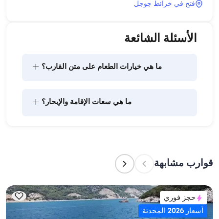
فتح في خرائط جوجل
الأسئلة الشائعة
+
ما هي خيارات الطعام على متن القارب؟
يتضمن تخطيط الطعام على متن القارب مكونين رئيسيين: 
+
ما هي سعات الإقامة والإبحار؟
شراء المؤن وإعداد الطعام. يمكن للضيوف القيام بالتسوق 
بأنفسهم أو تفويض هذه المهمة لطاقم القارب. يتولى 
الطاقم إعداد الطعام.
تشير سعة الإقامة إلى عدد الأشخاص الذين يمكن للقارب 
استضافتهم بين عشية وضحاها، بينما تشير سعة الإبحار 
إلى الحد الأقصى لعدد الركاب في الرحلات النهارية. عند 
قوارب مشابهة
التخطيط لإقامة ليلية، ضع في الاعتبار سعة الإقامة؛ أما 
للإيجارات اليومية، فتنطبق سعة الإبحار.
حجز فوري
أسعار 2026 المحدثة