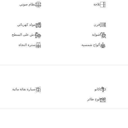
ثلاجة
نظام صوتي
فرن
مولد كهربائي
شواية
دش على السطح
ألواح شمسية
سترة النجاة
كانو
سيارة نفاثة مائية
لوح طائر