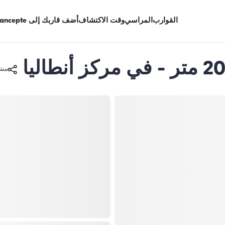
القوارب
المراسي
وقت الاكتشاف
أضف قاربك إلى Limancepte
مشا