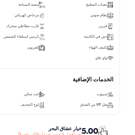
معدات المطبخ
منصة السباحة
نظام صوتي
مرحاض كهربائي
فريزر
قارب مطاطي بمحرك
دش في الكابينة
كرسي استلقاء للشمس
تكييف الهواء
تلفزيون
واي فاي
الخدمات الإضافية
سيبوب
جت سكي
نقل VIP من الفندق
لوح التجديف
خيار عشاق البحر
5.00
أحد أفضل اليخوت تقييماً والأكثر تفضيلاً!