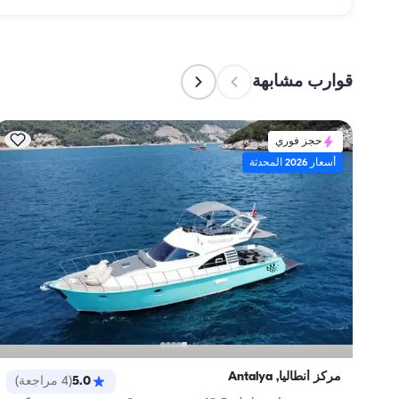
تفويض هذه المهمة لطاقم القارب. يتولى الطاقم إعداد الطعام.
قوارب مشابهة
حجز فوري
أسعار 2026 المحدثة
مركز أنطاليا, Antalya
5.0
(
4
مراجعة
)