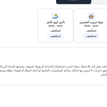
ب
فعاليات
جولة غروب الشمس
تأجير ليوم كامل
20:00
-
10:00
20:00
-
16:00
استكشف
استكشف
استكشف
استكشف
الانطلاق من مركز أنطاليا، توفر جولة اليخت الحصرية هذه مغامرة بحرية فريدة لعدد يصل إلى 32 ضيفًا. سواء اخترت استئجارًا بالساعة أو يوميًا، فسوف تستمتع بالمياه
كريات لا تُنسى مع أحبائك. مثالية للمناسبات الخاصة أو أعياد الميلاد أو لقضاء عطلة ممتعة