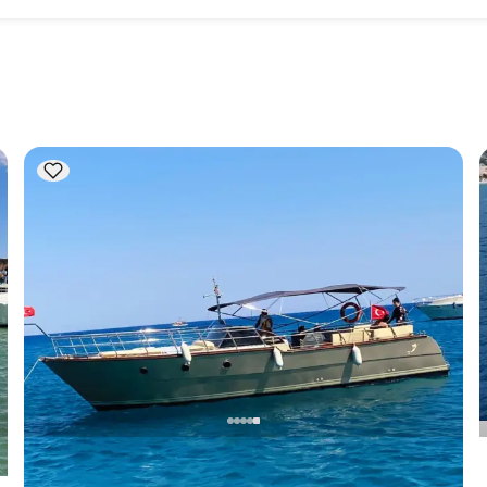
يتضمن تخطيط الطعام على متن القارب مكونين رئيسيين: شراء 
المؤن وإعداد الطعام. يمكن للضيوف القيام بالتسوق بأنفسهم أو 
الركاب في الرحلات النهارية. عند التخطيط لإ
الاعتبار سعة الإقامة؛ أما للإيجارات اليومية، فتنطبق سعة الإبحار.
مركز أنطاليا, Antalya
5.0
(
1
مراجعة
)