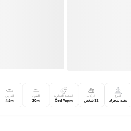
النوع
الركاب
العلامة التجارية
الطول
العرض
يخت بمحرك
32 شخص
Özel Yapım
20m
4,5m