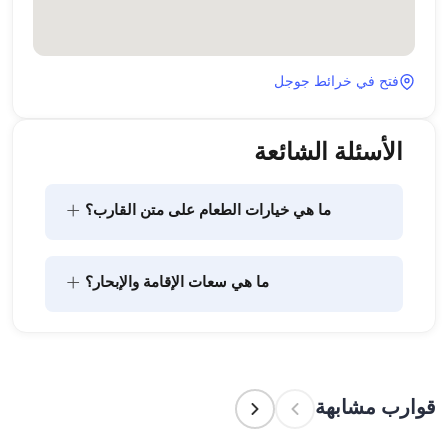
فتح في خرائط جوجل
الأسئلة الشائعة
+
ما هي خيارات الطعام على متن القارب؟
يتضمن تخطيط الطعام على متن القارب مكونين رئيسيين: 
+
ما هي سعات الإقامة والإبحار؟
شراء المؤن وإعداد الطعام. يمكن للضيوف القيام بالتسوق 
بأنفسهم أو تفويض هذه المهمة لطاقم القارب. يتولى 
الطاقم إعداد الطعام.
تشير سعة الإقامة إلى عدد الأشخاص الذين يمكن للقارب 
استضافتهم بين عشية وضحاها، بينما تشير سعة الإبحار 
إلى الحد الأقصى لعدد الركاب في الرحلات النهارية. عند 
قوارب مشابهة
التخطيط لإقامة ليلية، ضع في الاعتبار سعة الإقامة؛ أما 
للإيجارات اليومية، فتنطبق سعة الإبحار.