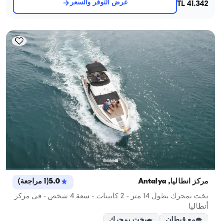
عرض التوفر والسعر
41.342 TL
مركز أنطاليا, Antalya
5.0
(
1
مراجعة
)
يخت بمحرك بطول 14 متر - 2 كابينات - سعة 4 شخص - في مركز
أنطاليا
مع قبطان
يخت بمحرك