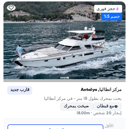
حجز فوري
خصم 5%
مركز أنطاليا, Antalya
قارب جديد
يخت بمحرك بطول 18 متر - في مركز أنطاليا
مع قبطان
يخت بمحرك
إبحار 20 شخص · 18.00m
الأقل