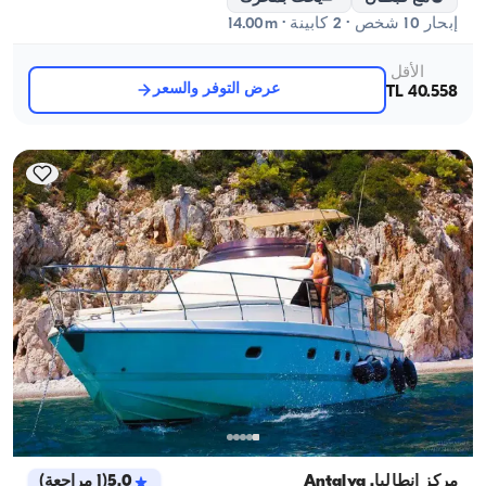
إبحار 10 شخص · 2 كابينة · 14.00m
الأقل
عرض التوفر والسعر
40.558 TL
مركز أنطاليا, Antalya
5.0
(
1
مراجعة
)