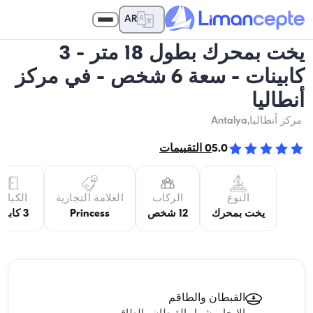
AR
يخت بمحرك بطول 18 متر - 3
كابينات - سعة 6 شخص - في مركز
أنطاليا
مركز أنطاليا
,Antalya
5.0
0
التقييمات
النوع
الركاب
العلامة التجارية
الكبائن
يخت بمحرك
12 شخص
Princess
3 كابينة
القبطان والطاقم