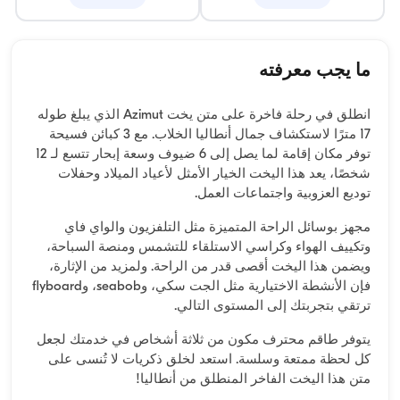
ما يجب معرفته
انطلق في رحلة فاخرة على متن يخت Azimut الذي يبلغ طوله
17 مترًا لاستكشاف جمال أنطاليا الخلاب. مع 3 كبائن فسيحة
توفر مكان إقامة لما يصل إلى 6 ضيوف وسعة إبحار تتسع لـ 12
شخصًا، يعد هذا اليخت الخيار الأمثل لأعياد الميلاد وحفلات
توديع العزوبية واجتماعات العمل.
مجهز بوسائل الراحة المتميزة مثل التلفزيون والواي فاي
وتكييف الهواء وكراسي الاستلقاء للتشمس ومنصة السباحة،
ويضمن هذا اليخت أقصى قدر من الراحة. ولمزيد من الإثارة،
فإن الأنشطة الاختيارية مثل الجت سكي، وseabob، وflyboard
ترتقي بتجربتك إلى المستوى التالي.
يتوفر طاقم محترف مكون من ثلاثة أشخاص في خدمتك لجعل
كل لحظة ممتعة وسلسة. استعد لخلق ذكريات لا تُنسى على
متن هذا اليخت الفاخر المنطلق من أنطاليا!