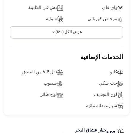
واي فاي
دش في الكابينة
مرحاض كهربائي
شواية
عرض الكل (+12)
الخدمات الإضافية
كانو
نقل VIP من الفندق
جت سكي
سيبوب
لوح التجديف
لوح طائر
سيارة نفاثة مائية
خيار عشاق البحر