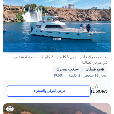
مركز أنطاليا, Antalya
5.0
(
6
مراجعة
)
يخت بمحرك فاخر بطول 19.5 متر - 2 كابينات - سعة 4 شخص -
في مركز أنطاليا
مع قبطان
يخت بمحرك
إبحار 18 شخص · 2 كابينة · 19.50m
الأقل
عرض التوفر والسعر
50.463 TL