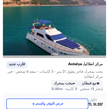
مركز أنطاليا, Antalya
قارب جديد
يخت بمحرك فاخر بطول 21 متر - 3 كابينات - سعة 6 شخص - في
مركز أنطاليا
مع قبطان
يخت بمحرك
إبحار 12 شخص · 3 كابينة · 21.00m
الأقل
عرض التوفر والسعر
51.357 TL