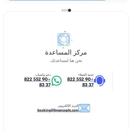
مركز المساعدة
نحن هنا لمساعدتك.
خدمة العملاء
دعم واتساب
+90 552 822
+90 552 822
37 83
37 83
البريد الإلكتروني
booking@limancepte.com