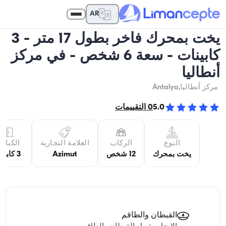
AR
يخت بمحرك فاخر بطول 17 متر - 3
كابينات - سعة 6 شخص - في مركز
أنطاليا
مركز أنطاليا
,Antalya
5.0
0
التقييمات
النوع
الركاب
العلامة التجارية
الكبائن
يخت بمحرك
12 شخص
Azimut
3 كابينة
القبطان والطاقم