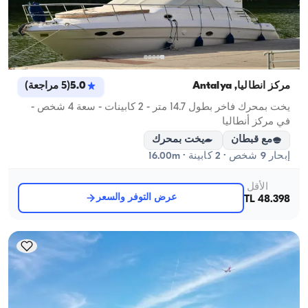
مركز أنطاليا, Antalya
5.0
(
5
مراجعة
)
يخت بمحرك فاخر بطول 14.7 متر - 2 كابينات - سعة 4 شخص -
في مركز أنطاليا
مع قبطان
يخت بمحرك
إبحار 9 شخص · 2 كابينة · 16.00m
الأقل
عرض التوفر والسعر
48.398 TL