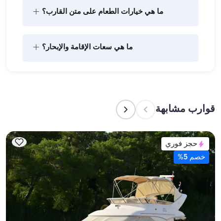
+
ما هي خيارات الطعام على متن القارب؟
يتضمن تخطيط الطعام على متن القارب مكونين رئيسيين: 
+
ما هي سعات الإقامة والإبحار؟
شراء المؤن وإعداد الطعام. يمكن للضيوف القيام بالتسوق 
بأنفسهم أو تفويض هذه المهمة لطاقم القارب. يتولى 
الطاقم إعداد الطعام.
تشير سعة الإقامة إلى عدد الأشخاص الذين يمكن للقارب 
استضافتهم بين عشية وضحاها، بينما تشير سعة الإبحار 
إلى الحد الأقصى لعدد الركاب في الرحلات النهارية. عند 
قوارب مشابهة
التخطيط لإقامة ليلية، ضع في الاعتبار سعة الإقامة؛ أما 
للإيجارات اليومية، فتنطبق سعة الإبحار.
حجز فوري
خصم 5%