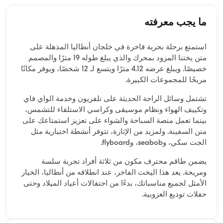
ما يجب معرفته
استمتع برحلة بحرية فاخرة في خلجان أنطاليا المذهلة على
متن يختنا المزود بمحرك والذي يبلغ طوله 19 مترًا والمصمم
خصيصًا. ويبلغ عرضه 4.12 مترًا ويتسع لـ 12 شخصًا، ويوفر مكانًا
مريحًا للمجموعات الكبيرة.
تشتمل وسائل الراحة الحديثة على تلفزيون وخدمة الواي فاي
وتكييف الهواء ونظام موسيقى وكراسي الاستلقاء للتشمس،
بينما تعمل منصة السباحة والشواء على تعزيز استمتاعك على
متن السفينة. ولمزيد من الإثارة، تتوفر أنشطة اختيارية مثل
الجت سكي، وseabob، وflyboard.
يضمن طاقم محترف مكون من ثلاثة أفراد تجربة سلسة
ومريحة. يعد هذا اليخت الفاخر، عند انطلاقه من أنطاليا، الخيار
الأمثل لجميع مناسباتك، بدءًا من احتفالات أعياد الميلاد وحتى
حفلات توديع العزوبية.