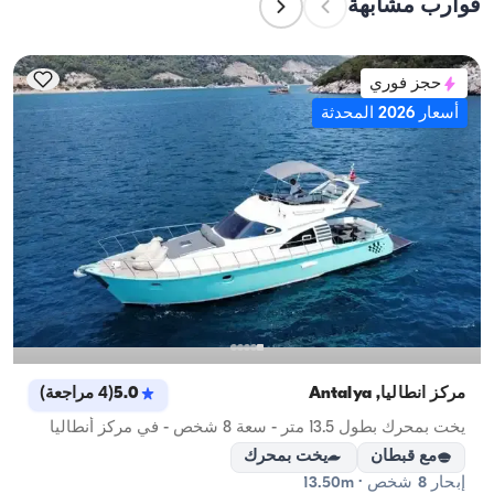
قوارب مشابهة
التخطيط لإقامة ليلية، ضع في الاعتبار سعة الإقامة؛ أما 
للإيجارات اليومية، فتنطبق سعة الإبحار.
حجز فوري
أسعار 2026 المحدثة
مركز أنطاليا, Antalya
5.0
(
4
مراجعة
)
يخت بمحرك بطول 13.5 متر - سعة 8 شخص - في مركز أنطاليا
مع قبطان
يخت بمحرك
إبحار 8 شخص · 13.50m