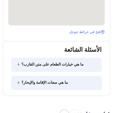
فتح في خرائط جوجل
الأسئلة الشائعة
+
ما هي خيارات الطعام على متن القارب؟
يتضمن تخطيط الطعام على متن القارب مكونين رئيسيين: 
+
ما هي سعات الإقامة والإبحار؟
شراء المؤن وإعداد الطعام. يمكن للضيوف القيام بالتسوق 
بأنفسهم أو تفويض هذه المهمة لطاقم القارب. يتولى 
الطاقم إعداد الطعام.
تشير سعة الإقامة إلى عدد الأشخاص الذين يمكن للقارب 
استضافتهم بين عشية وضحاها، بينما تشير سعة الإبحار 
إلى الحد الأقصى لعدد الركاب في الرحلات النهارية. عند 