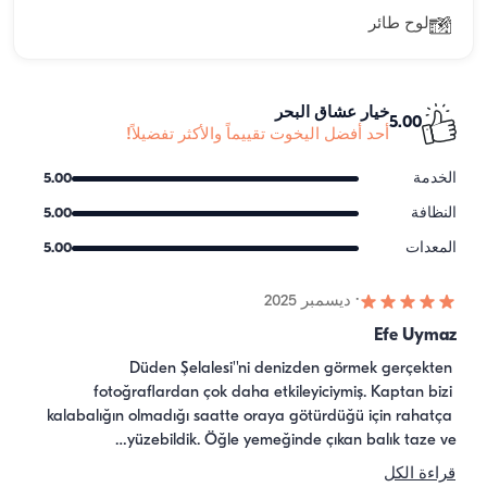
لوح طائر
خيار عشاق البحر
5.00
أحد أفضل اليخوت تقييماً والأكثر تفضيلاً!
الخدمة
5.00
النظافة
5.00
المعدات
5.00
·
ديسمبر 2025
Efe Uymaz
Düden Şelalesi''ni denizden görmek gerçekten 
fotoğraflardan çok daha etkileyiciymiş. Kaptan bizi 
kalabalığın olmadığı saatte oraya götürdüğü için rahatça 
yüzebildik. Öğle yemeğinde çıkan balık taze ve…
قراءة الكل