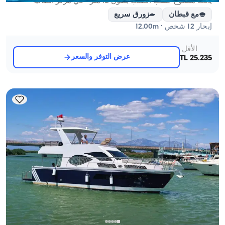
يخت مصنوع حسب الطلب بطول 12 متر - في مركز أنطاليا
مع قبطان
زورق سريع
إبحار 12 شخص · 12.00m
الأقل
عرض التوفر والسعر
25.235 TL