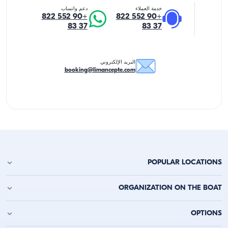
خدمة العملاء
دعم واتساب
+90 552 822
+90 552 822
37 83
37 83
البريد الإلكتروني
booking@limancepte.com
POPULAR LOCATIONS
استئجار يخت في أنطاليا
ORGANIZATION ON THE BOAT
استئجار يخت في ألانيا
استئجار يخت في كيمر
حفلة عيد الميلاد على اليخت
OPTIONS
استئجار يخت في قاش
حفلة العزوبية على القارب
استئجار يخت في قالقان