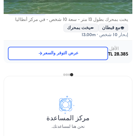
مركز أنطاليا, Antalya
5.0
(
5
مراجعة
)
يخت بمحرك بطول 13 متر - سعة 10 شخص - في مركز أنطاليا
مع قبطان
يخت بمحرك
إبحار 10 شخص · 13.00m
الأقل
عرض التوفر والسعر
28.385 TL
مركز المساعدة
نحن هنا لمساعدتك.