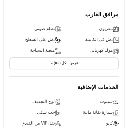
مرافق القارب
تلفزيون
نظام صوتي
دش في الكابينة
دش على السطح
مولد كهربائي
منصة السباحة
عرض الكل (+11)
الخدمات الإضافية
سيبوب
لوح التجديف
سيارة نفاثة مائية
جت سكي
كانو
نقل VIP من الفندق